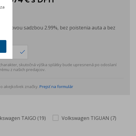
h
 za
PH
H
s úrokovou sadzbou 2.99%, bez poistenia auta a bez
ku.
 charakter, skutočná výška splátky bude upresnená po odoslaní
rému z našich predajcov.
o akejkoľvek značky.
Prejsť na formulár
lkswagen TAIGO (19)
Volkswagen TIGUAN (7)