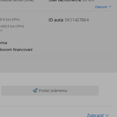
Zatvorit
ID auta:
SK11427864
45 € bez DPH)
4 602 € bez DPH)
ní
arma
ačkovom financovaní
Poslať známemu
Zobraziť