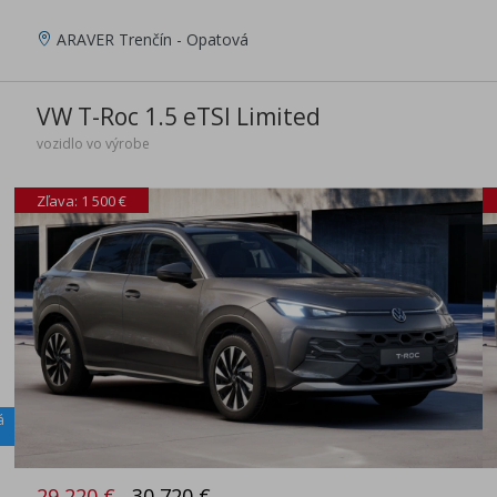
ARAVER Trenčín - Opatová
VW T-Roc 1.5 eTSI Limited
vozidlo vo výrobe
Zľava: 1 500 €
á
29 220 €
30 720 €