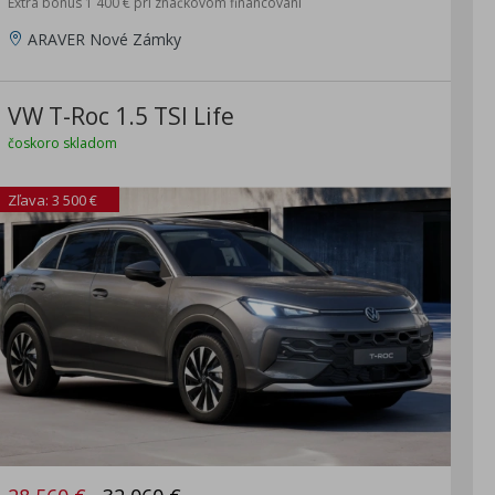
Extra bonus 1 400 € pri značkovom financovaní
ARAVER Nové Zámky
VW T-Roc 1.5 TSI Life
čoskoro skladom
Zľava: 3 500 €