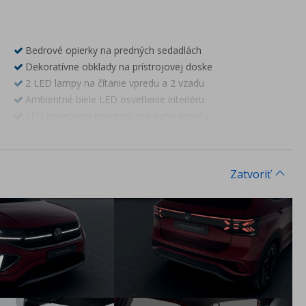
Bedrové opierky na predných sedadlách
Dekoratívne obklady na prístrojovej doske
2 LED lampy na čítanie vpredu a 2 vzadu
Ambientné biele LED osvetlenie interiéru
LED osvetlenie priestoru pre nohy vpredu
Prahové lišty s logom R vpredu
Kryty pedálov z nerez ocele
Determálne sklá
Zatvoriť
Strešný nosič čierny
Chrómová lišta v spodnej časti bočných okien
Športové nárazníky vpredu a vzadu a prahy dverí v dizajne R
Kamera cúvacia Rear Assist
Adaptívny tempomat ACC a Travel Assist - Adaptívny
tempomat ACC (do 210 km/h) - Travel Assist - aktívne
vedenie vozidla v jazdnom pruhu - Asistent jazdy v
dopravnej zápche