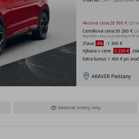
Akciová cena:
28 960 €
(23 5
Cenníková cena:
30 260 €
(2
Najnižšia cena za posledných 30 d
Zľava:
4%
-1 300 €
Výbava v cene
3 230 €
zd
Extra bonus 1 400 € pri zn
ARAVER Piešťany
Sledovať zmeny ceny