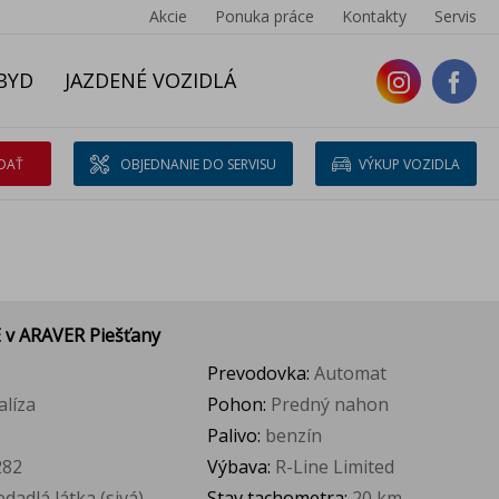
Akcie
Ponuka práce
Kontakty
Servis
BYD
JAZDENÉ VOZIDLÁ
DAŤ
OBJEDNANIE DO SERVISU
VÝKUP VOZIDLA
E
v ARAVER Piešťany
Prevodovka:
Automat
alíza
Pohon:
Predný nahon
Palivo:
benzín
282
Výbava:
R-Line Limited
dadlá látka (sivá)
Stav tachometra:
20 km