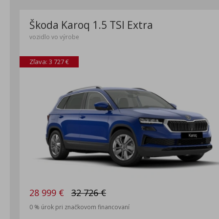
Škoda Karoq 1.5 TSI Extra
vozidlo vo výrobe
Zľava: 3 727 €
28 999 €
32 726 €
0 % úrok pri značkovom financovaní