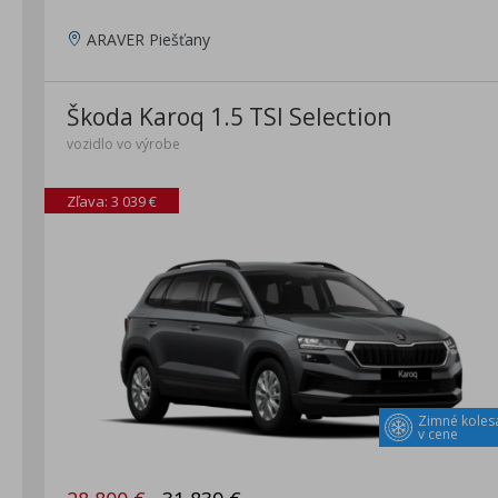
ARAVER Piešťany
Škoda Karoq 1.5 TSI Selection
vozidlo vo výrobe
Zľava: 3 039 €
Zimné koles
v cene