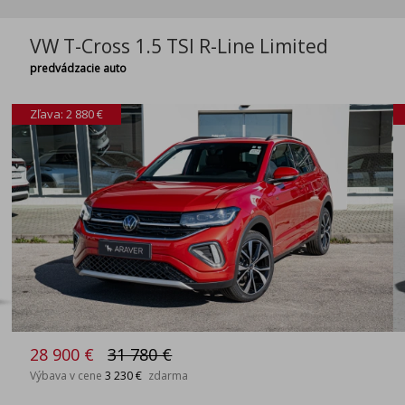
VW T-Cross 1.5 TSI R-Line Limited
predvádzacie auto
Zľava: 2 880 €
28 900 €
31 780 €
Výbava v cene
3 230 €
zdarma