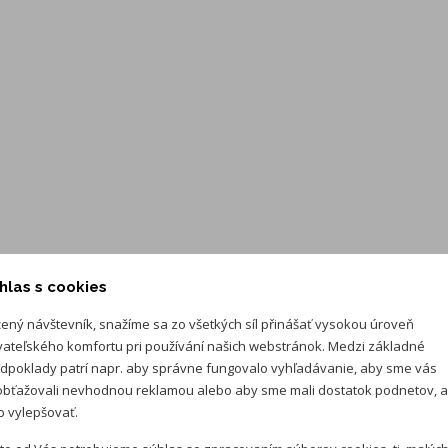
Digital Cockpit Pro - LCD prístrojový panel s nastaviteľnými
funkciami a zobrazením
Predĺžená záruka na 5 rokov / max. 100 000km
Disky z ľahkej zliatiny 18" York, pneumatiky 215/45 R18
hlas s cookies
ený návštevník, snažíme sa zo všetkých síl přinášať vysokou úroveň
vateľského komfortu pri používání našich webstránok. Medzi základné
dpoklady patrí napr. aby správne fungovalo vyhľadávanie, aby sme vás
bťažovali nevhodnou reklamou alebo aby sme mali dostatok podnetov, 
 vylepšovať.
Mesačná splát