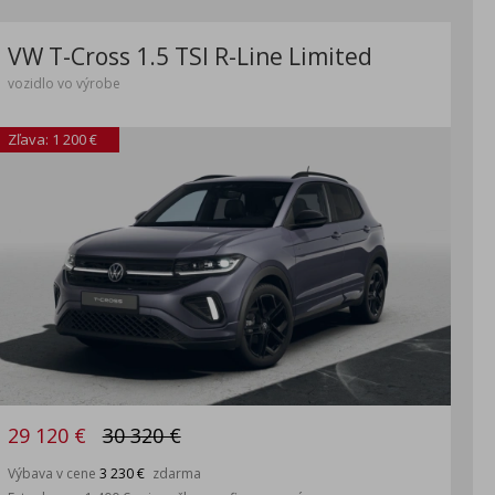
VW T-Cross 1.5 TSI R-Line Limited
vozidlo vo výrobe
Zľava: 1 200 €
29 120 €
30 320 €
Výbava v cene
3 230 €
zdarma