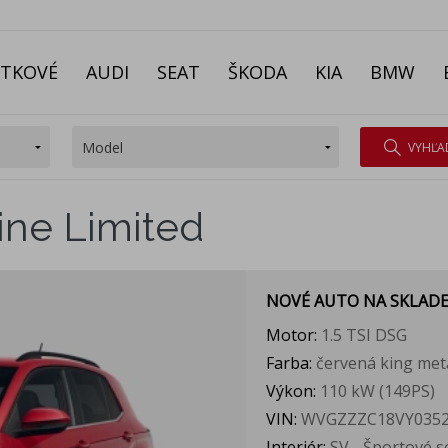
ITKOVÉ
AUDI
SEAT
ŠKODA
KIA
BMW
VYHĽA
ine Limited
NOVÉ AUTO NA SKLAD
Motor:
1.5 TSI DSG
Farba:
červená king met
Výkon:
110 kW (149PS)
VIN:
WVGZZZC18VY035
Interiér:
SV - Športové se