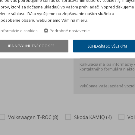
to od Vás potrebujeme súhlas so zpracovaním súborov cookies, tj. malýc
orov, ktoré sa dočasne ukladajú vo vašom prehliadači. Vopred ďakujeme
Cena auta:
28 960 €
s D
lenie súhlasu. Dáta využijeme na zlepšovanie našich služieb a
Akontácia:
5 792 €
s DP
spôsobenie obsahu webu priamo Vám na mieru.
Splátka je kalkulovaná 
Informácie o cookies
Podrobné nastavenie
spracovateľského poplat
IBA NEVYHNUTNÉ COOKIES
SÚHLASÍM SO VŠETKÝM
Vložte cenu auta *
Kalkulácia má iba informačný
kontaktného formulára niekto
Vykúpime Vaše jazdené vozidl
Volkswagen T-ROC (8)
Škoda KAMIQ (4)
Vo