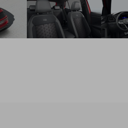
účinkom v závislosti na rýchlosti
Elektricky ovládané okná vpredu a vzadu
Elektricky ovládané a sklápateľné vonkajšie spätné zrkadlá,
vyhrievané, na vodičovej strane asferické
Adaptívny tempomat ACC (do 210 km/h) - automatické
udržiavanie vzdialenosti od vpredu idúceho vozidla
Výškovo nastaviteľné sedadlo vodiča a spolujazdca
Stredová opierka rúk s odkladacím boxom vpredu
Make-up zrkadielka v slnečných clonách
Zadné sedadlo posuvné, operadlá asymetricky delené a
sklopné
Odkladacie priestory vo dverách vpredu a vzadu
Kryt a osvetlenie batožinového priestoru
Športové sedadlá vpredu, poťah látka