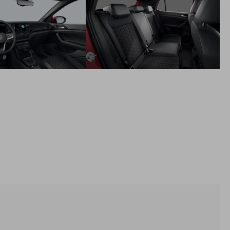
LED svetlomety IQ. Light - Matrix LED predné adaptívne
svetlomety - Predné svetlá do zlého počasia - Dynamic Light
Assist dynamická regulácia diaľkových svetiel s tieňovaním
premávky - LED osvetlenie mriežky chladiča - LED zadné
svetlá s dynamickými smerovkami
Balík Svetlá Viditeľnosť - Automaticky stmievateľné vnútorné
spätné zrkadlo - Dažďový senzor - Coming a Leaving home
funkcia
Bedrové opierky na predných sedadlách
Disky z ľahkej zliatiny 18" Misano, pneumatiky 215/45 R18
Rádio Ready2Discover 8" - 8" farebný dotykový displej - 6
reproduktorov vpredu a vzadu - App-Connect Wireless -
bezdrôtové pripojenie telefónu cez AndroidAuto alebo Apple
CarPlay - možnosť dodatočnej aktivácie navigácie cez
Upgrade - Streaming&Internet
Bezkľúčový systém Keyless - Bezkľúčové otváranie a
štartovanie Keyless Access
Stmavené zadné okná od B-stĺpika smerom dozadu,
pohlcujúce cca. 65% svetla