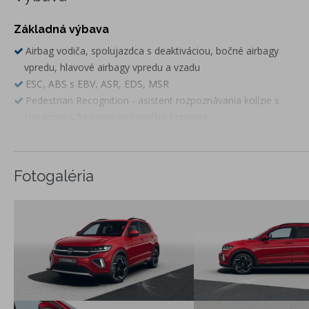
Základná výbava
Airbag vodiča, spolujazdca s deaktiváciou, bočné airbagy
vpredu, hlavové airbagy vpredu a vzadu
ESC, ABS s EBV, ASR, EDS, MSR
Pedestrian Recognition - asistent rozpoznávania kolízie s
chodcom s funkciou núdzového brzdenia
Front Assist a City Brake - systém na sledovanie diania pred
vozidlom a systém núdzového brzdenia
Lane Assist - asistent zachovania jazdného pruhu
Fotogaléria
LED predné svetlomety, LED zadné svetlá
eCall – tiesňové volanie
Systém rozpoznania únavy vodiča
Predné hlavové opierky bezpečnostne optimalizované, 3
hlavové opierky sedadiel vzadu
3-bodové bezpečnostné pásy na všetkých sedadlách,
vpredu výškovo nastaviteľné
ISOFIX systém na uchytenie detských sedačiek na sedadle