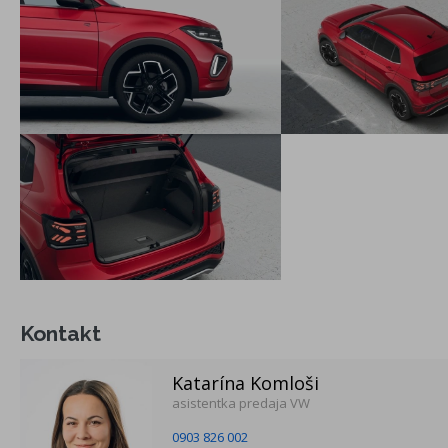
spolujazdca a na zadných krajných sedadlách
Tire Mobility Set, kompresor, náradie a zdvihák
Asistent rozjazdu do kopca
Imobilizér
Start-Stop System s rekuperáciou brzdnej energie
OPF - filter pevných častíc (pre TSI)
Kontrola stavu tlaku v pneumatikách
Digital Cockpit - 8" LCD prístrojový panel
Rozpoznávanie a zobrazovanie dopravných značiek
2x USB-C vpredu a 2x USB-C vzadu (len nabíjanie),
Bluetooth hands-free mobilné pripojenie, bluetooth Audio
Kontakt
Katarína Komloši
asistentka predaja VW
0903 826 002