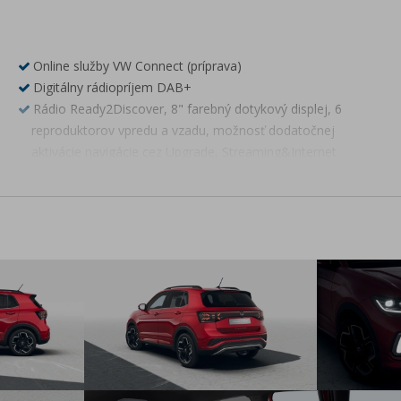
Online služby VW Connect (príprava)
Digitálny rádiopríjem DAB+
Rádio Ready2Discover, 8" farebný dotykový displej, 6
reproduktorov vpredu a vzadu, možnosť dodatočnej
aktivácie navigácie cez Upgrade, Streaming&Internet
App-Connect Wireless - bezdrôtové pripojenie telefónu cez
AndroidAuto alebo Apple CarPlay
Parkovacie senzory vpredu a vzadu s optickým a akustickým
upozornením
Centrálne zamykanie s diaľkovým ovládaním, 2 sklápacie
kľúče
Klimatizácia Climatic
Multifunkčný 3-ramenný kožený volant, kožená radiaca páka
a ručná brzda, pre DSG s radiacimi páčkami
Výškovo a pozdĺžne nastaviteľný volant
Elektromechanický posilňovač riadenia s meniacim sa