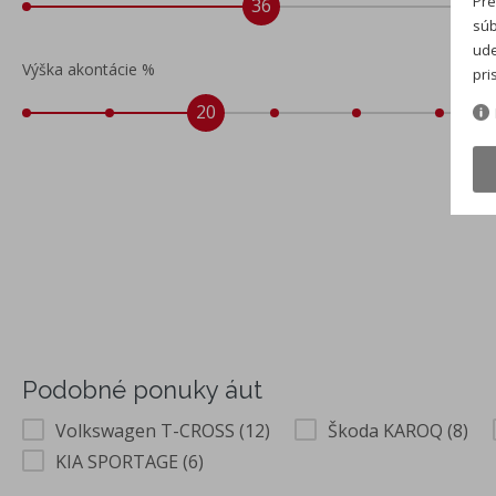
Pre
36
súb
ude
Výška akontácie %
pri
20
Podobné ponuky áut
Volkswagen T-CROSS (12)
Škoda KAROQ (8)
KIA SPORTAGE (6)