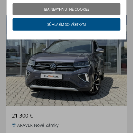
VW T-Cross 1.0 TSI R-Line Limited
IBA NEVYHNUTNÉ COOKIES
jazdené auto (rok 2025, 19700 km)
SÚHLASÍM SO VŠETKÝM
21 300 €
ARAVER Nové Zámky