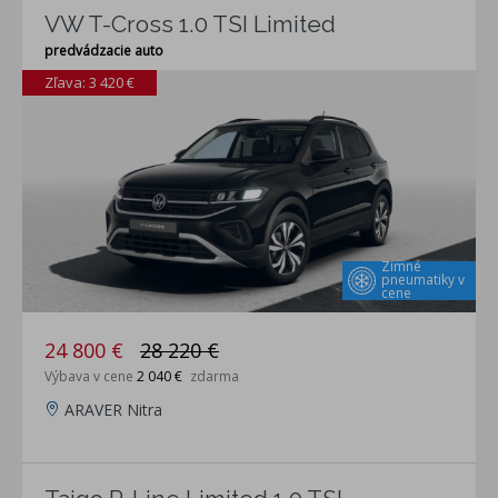
VW T-Cross 1.0 TSI Limited
predvádzacie auto
Zľava: 3 420 €
Zimné
pneumatiky v
cene
24 800 €
28 220 €
Výbava v cene
2 040 €
zdarma
ARAVER Nitra