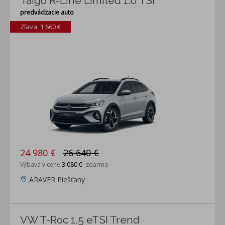
Taigo R-Line Limited 1.0 TSI
predvádzacie auto
Zľava: 1 660 €
24 980 €
26 640 €
Výbava v cene
3 080 €
zdarma
ARAVER Piešťany
VW T-Roc 1.5 eTSI Trend