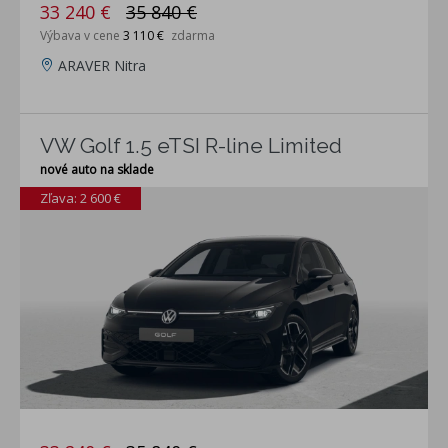
33 240 €
35 840 €
Výbava v cene
3 110 €
zdarma
ARAVER Nitra
VW Golf 1.5 eTSI R-line Limited
nové auto na sklade
Zľava: 2 600 €