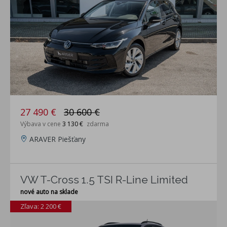
27 490 €
30 600 €
Výbava v cene
3 130 €
zdarma
ARAVER Piešťany
VW T-Cross 1.5 TSI R-Line Limited
nové auto na sklade
Zľava: 2 200 €