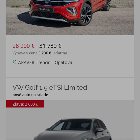
28 900 €
31 780 €
Výbava v cene
3 230 €
zdarma
ARAVER Trenčín - Opatová
VW Golf 1.5 eTSI Limited
nové auto na sklade
Zľava: 2 600 €