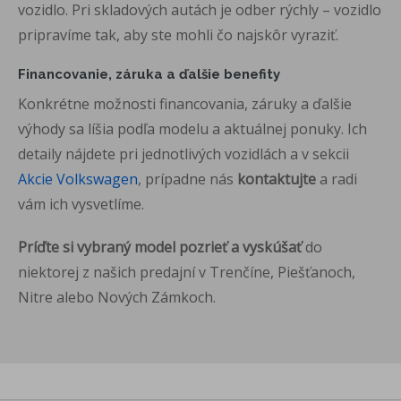
vozidlo. Pri skladových autách je
odber rýchly – vozidlo
pripravíme tak,
aby ste mohli čo najskôr vyraziť.
Financovanie, záruka a ďalšie
benefity
Konkrétne možnosti
financovania, záruky a ďalšie
výhody sa
líšia podľa modelu a
aktuálnej ponuky. Ich
detaily nájdete
pri jednotlivých
vozidlách a v sekcii
Akcie Volkswagen
, prípadne nás
kontaktujte
a radi
vám ich
vysvetlíme.
Príďte si vybraný model pozrieť a vyskúšať
do
niektorej z našich
predajní v Trenčíne, Piešťanoch,
Nitre
alebo Nových Zámkoch.