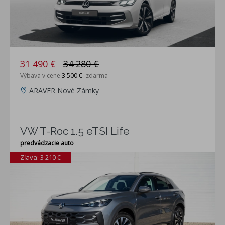
31 490 €
34 280 €
Výbava v cene
3 500 €
zdarma
ARAVER Nové Zámky
VW T-Roc 1.5 eTSI Life
predvádzacie auto
Zľava: 3 210 €