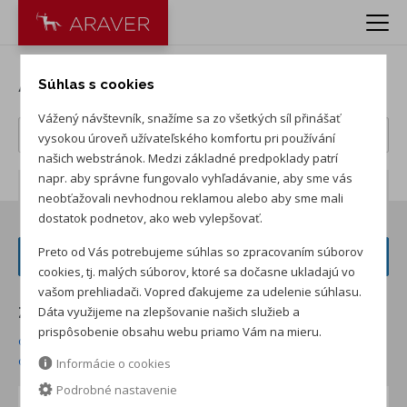
Autá Volkswagen
Súhlas s cookies
Vážený návštevník, snažíme sa zo všetkých síl přinášať
vysokou úroveň užívateľského komfortu pri používání
našich webstránok. Medzi základné predpoklady patrí
napr. aby správne fungovalo vyhľadávanie, aby sme vás
Počet záznamov:
181
neobťažovali nevhodnou reklamou alebo aby sme mali
dostatok podnetov, ako web vylepšovať.
Preto od Vás potrebujeme súhlas so zpracovaním súborov
FILTER VOZIDIEL
cookies, tj. malých súborov, ktoré sa dočasne ukladajú vo
vašom prehliadači. Vopred ďakujeme za udelenie súhlasu.
Dáta využijeme na zlepšovanie našich služieb a
Zoradiť podľa:
prispôsobenie obsahu webu priamo Vám na mieru.
od najnižšej ceny skladom
od najvyššej ceny skladom
od najvyššej zľavy
od najnižšej ceny
Informácie o cookies
Podrobné nastavenie