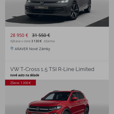
28 950 €
31 550 €
Výbava v cene
3 130 €
zdarma
ARAVER Nové Zámky
VW T-Cross 1.5 TSI R-Line Limited
nové auto na sklade
Zľava: 1 300 €