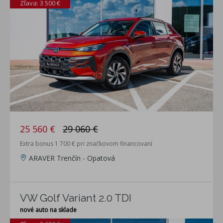
Zľava: 3 500 €
25 560 €
29 060 €
Extra bonus 1 700 € pri značkovom financovaní
ARAVER Trenčín - Opatová
VW Golf Variant 2.0 TDI
nové auto na sklade