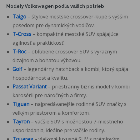
Modely Volkswagen podľa vašich potrieb
Taigo
– štýlové mestské crossover-kupé s vyšším
posedom pre dynamických vodičov.
T-Cross
– kompaktné mestské SUV spájajúce
agilnosť a praktickosť.
T-Roc
– obľúbené crossover SUV s výrazným
dizajnom a bohatou výbavou.
Golf
– legendárny hatchback a kombi, ktorý spája
hospodárnosť a kvalitu.
Passat
Variant
– priestranný biznis model v kombi
karosérii pre náročných a firmy.
Tiguan
– najpredávanejšie rodinné SUV značky s
veľkým priestorom a komfortom.
Tayron
– väčšie SUV s možnosťou 7-miestneho
usporiadania, ideálne pre väčšie rodiny.
Touareg
– vlajkové luxusné SUV s prémiovým