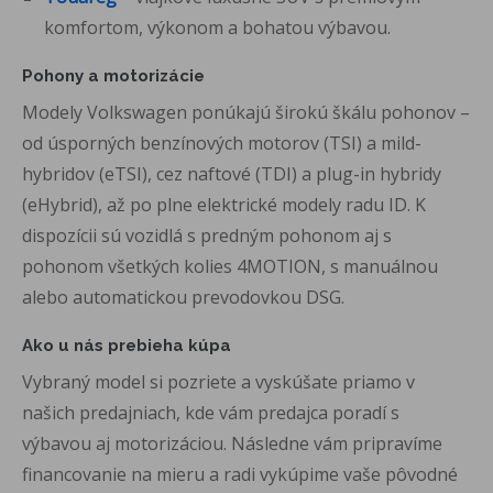
komfortom, výkonom a bohatou výbavou.
Pohony a motorizácie
Modely Volkswagen ponúkajú širokú škálu pohonov –
od úsporných benzínových motorov (TSI) a mild-
hybridov (eTSI), cez naftové (TDI) a plug-in hybridy
(eHybrid), až po plne elektrické modely radu ID. K
dispozícii sú vozidlá s predným pohonom aj s
pohonom všetkých kolies 4MOTION, s manuálnou
alebo automatickou prevodovkou DSG.
Ako u nás prebieha kúpa
Vybraný model si pozriete a vyskúšate priamo v
našich predajniach, kde vám predajca poradí s
výbavou aj motorizáciou. Následne vám pripravíme
financovanie na mieru a radi vykúpime vaše pôvodné