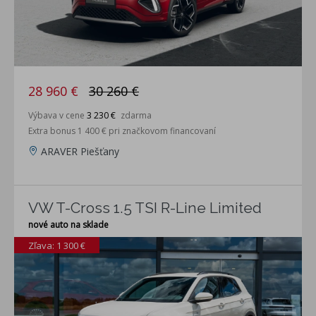
28 960 €
30 260 €
Výbava v cene
3 230 €
zdarma
Extra bonus 1 400 € pri značkovom financovaní
ARAVER Piešťany
VW T-Cross 1.5 TSI R-Line Limited
nové auto na sklade
Zľava: 1 300 €