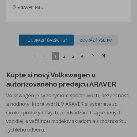
ARAVER Nitra
+ ZOBRAZIŤ ĎALŠÍCH 24
ZOBRAZIŤ VŠETKO
1
2
3
4
Kúpte si nový Volkswagen u
autorizovaného predajcu ARAVER
Volkswagen je synonymom spoľahlivosti, bezpečnosti
a hodnoty, ktorá vydrží. V ARAVER si vyberiete zo
širokej ponuky nových, predvádzacích aj jazdených
vozidiel, s väčšinou modelov skladom a s možnosťou
rýchleho odberu.