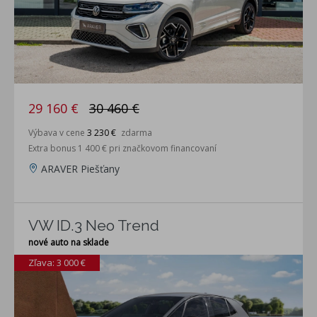
29 160 €
30 460 €
Výbava v cene
3 230 €
zdarma
Extra bonus 1 400 € pri značkovom financovaní
ARAVER Piešťany
VW ID.3 Neo Trend
nové auto na sklade
Zľava: 3 000 €