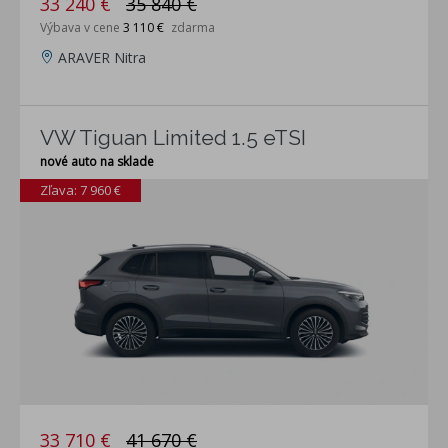
33 240 €
35 840 €
Výbava v cene
3 110 €
zdarma
ARAVER Nitra
VW Tiguan Limited 1.5 eTSI
nové auto na sklade
Zľava: 7 960 €
33 710 €
41 670 €