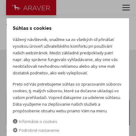
VW Taigo 1.0 TSI R-Line
Súhlas s cookies
Limited
Vážený návštevník, snažíme sa zo všetkých síl přinášať
vysokou úroveň užívateľského komfortu pri používání
našich webstránok. Medzi základné predpoklady patrí
napr. aby správne fungovalo vyhľadávanie, aby sme vás
neobťažovali nevhodnou reklamou alebo aby sme mali
dostatok podnetov, ako web vylepšovať.
Preto od Vás potrebujeme súhlas so zpracovaním súborov
cookies, tj. malých súborov, ktoré sa dočasne ukladajú vo
vašom prehliadači. Vopred ďakujeme za udelenie súhlasu.
Dáta využijeme na zlepšovanie našich služieb a
prispôsobenie obsahu webu priamo Vám na mieru.
Informácie o cookies
Podrobné nastavenie
+ ďalších 7