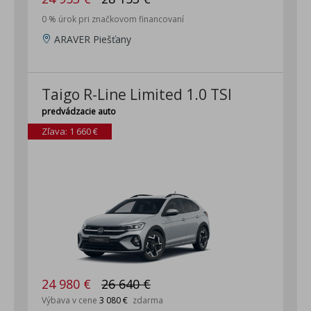
0 % úrok pri značkovom financovaní
ARAVER Piešťany
Taigo R-Line Limited 1.0 TSI
predvádzacie auto
Zľava: 1 660 €
24 980 €
26 640 €
Výbava v cene
3 080 €
zdarma