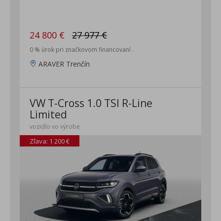
Predĺžená záruka na 4 roky / max. 80 000km
Dizajn balík Black - Disky z ľahkej zliatiny 18" York, čierne,
pneumatiky 215/45 R18 - Čierne lakovaná strecha karosérie
24 800 €
27 977 €
- Kryty vonkajších spätných zrkadiel čierne lakované -
0 % úrok pri značkovom financovaní .
Stmavené zadné okná od B-stĺpika smerom dozadu
ARAVER Trenčín
VW T-Cross 1.0 TSI R-Line
Limited
vozidlo vo výrobe
Zľava: 1 200 €