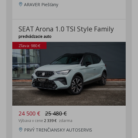
ARAVER Piešťany
SEAT Arona 1.0 TSI Style Family
predvádzacie auto
Zľava: 980 €
24 500 €
25 480 €
Výbava v cene
2 339 €
zdarma
PRVÝ TRENČIANSKY AUTOSERVIS