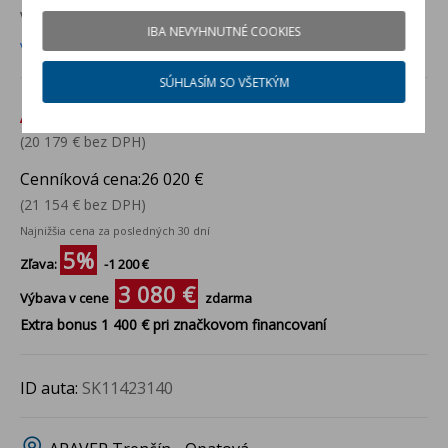
VOZIDLO VO VÝROBE
pre ARAVER Trenčín - Opatová
IBA NEVYHNUTNÉ COOKIES
Viac info
SÚHLASÍM SO VŠETKÝM
Akciová cena:
24 820 €
(20 179 € bez DPH)
Cenníková cena:
26 020 €
(21 154 € bez DPH)
Najnižšia cena za posledných 30 dní
5%
Zľava:
-1 200 €
3 080 €
Výbava v cene
zdarma
Extra bonus 1 400 € pri značkovom financovaní
ID auta:
SK11423140