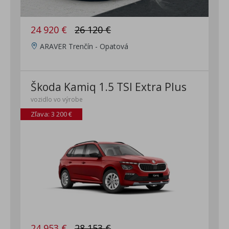
24 920 €
26 120 €
ARAVER Trenčín - Opatová
Škoda Kamiq 1.5 TSI Extra Plus
vozidlo vo výrobe
Zľava: 3 200 €
24 953 €
28 153 €