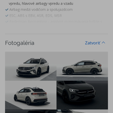
vpredu, hlavové airbagy vpredu a vzadu
Airbag medzi vodičom a spolujazdcom
ESC, ABS s EBV, ASR, EDS, MSR
Pedestrian Recognition - asistent rozpoznávania kolízie s
chodcom s funkciou núdzového brzdenia
Front Assist a City Brake - systém na sledovanie diania pred
vozidlom a systém núdzového brzdenia
Fotogaléria
Zatvoriť
Lane Assist - asistent zachovania jazdného pruhu
eCall – tiesňové volanie
Systém rozpoznania únavy vodiča
Predné hlavové opierky bezpečnostne optimalizované, 3
hlavové opierky sedadiel vzadu
3-bodové bezpečnostné pásy na všetkých sedadlách,
vpredu výškovo nastaviteľné
ISOFIX systém na uchytenie detských sedačiek na sedadle
spolujazdca a na zadných krajných sedadlách
Dojazdová oceľová rezerva, náradie a zdvihák
IQ.DRIVE - Travel Assist - aktívne vedenie v jazdnom pruhu a
asistent jazdy v dopravnej zápche - adaptívny tempomat