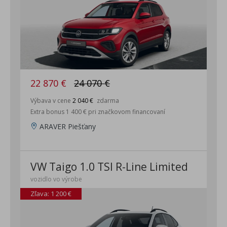
22 870 €
24 070 €
Výbava v cene
2 040 €
zdarma
Extra bonus 1 400 € pri značkovom financovaní
ARAVER Piešťany
VW Taigo 1.0 TSI R-Line Limited
vozidlo vo výrobe
Zľava: 1 200 €