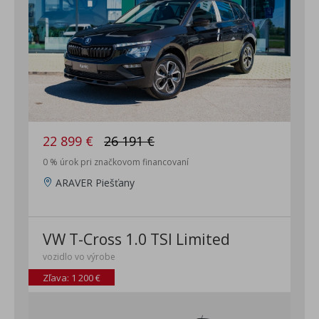
Stmavené zadné okná od B-stĺpika smerom dozadu
Vyhrievané predné sedadlá
Automatická 2-zónová klimatizácia Climatronic
Predĺžená záruka na 4 roky / max. 80 000km
22 899 €
26 191 €
0 % úrok pri značkovom financovaní
ARAVER Piešťany
VW T-Cross 1.0 TSI Limited
vozidlo vo výrobe
Zľava: 1 200 €