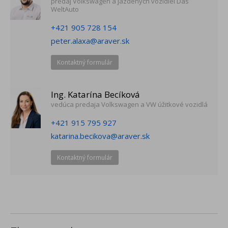
predaj Volkswagen a jazdených vozidiel Das
pripojenie telefónu cez AndroidAuto (Android) alebo CarPlay
WeltAuto
(Apple), MirrorLink (Android) v závislosti na operačnom
systéme a verzii telefónu
+421 905 728 154
Parkovacie senzory vpredu a vzadu s optickým a akustickým
peter.alaxa@araver.sk
upozornením
Kontaktný formulár
Centrálne zamykanie s diaľkovým ovládaním, 2 sklápacie
kľúče
Klimatizácia Climatic
Ing. Katarína Becíková
Obmedzovač rýchlosti
vedúca predaja Volkswagen a VW úžitkové vozidlá
Multifunkčný 3-ramenný kožený volant, kožená radiaca páka
+421 915 795 927
a ručná brzda, pre DSG s radiacimi páčkami
katarina.becikova@araver.sk
Výškovo a pozdĺžne nastaviteľný volant
Posilňovač riadenia s meniacim sa účinkom v závislosti na
Kontaktný formulár
rýchlosti
Elektricky ovládané okná vpredu a vzadu
Elektricky ovládané a sklápateľné vonkajšie spätné zrkadlá,
vyhrievané, na vodičovej strane asférické
Airbag vodiča, spolujazdca s deaktiváciou, bočné airbagy
vpredu, hlavové airbagy vpredu a vzadu