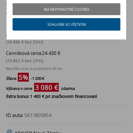
VOZIDLO VO VÝROBE
pre ARAVER Nové Zámky
IBA NEVYHNUTNÉ COOKIES
Viac info
SÚHLASÍM SO VŠETKÝM
Akciová cena:
23 230 €
(18 886 € bez DPH)
Cenníková cena:
24 430 €
(19 862 € bez DPH)
Najnižšia cena za posledných 30 dní
5%
Zľava:
-1 200 €
3 080 €
Výbava v cene
zdarma
Extra bonus 1 400 € pri značkovom financovaní
ID auta:
SK11805854