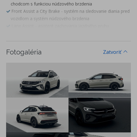
chodcom s funkciou núdzového brzdenia
Front Assist a City Brake - systém na sledovanie diania pred
vozidlom a systém núdzového brzdenia
Lane Assist - asistent zachovania jazdného pruhu
eCall – tiesňové volanie
Systém rozpoznania únavy vodiča
Predné hlavové opierky bezpečnostne optimalizované, 3
Fotogaléria
Zatvoriť
hlavové opierky sedadiel vzadu
3-bodové bezpečnostné pásy na všetkých sedadlách,
vpredu výškovo nastaviteľné
ISOFIX systém na uchytenie detských sedačiek na sedadle
spolujazdca a na zadných krajných sedadlách
Dojazdová oceľová rezerva, náradie a zdvihák
Adaptívny tempomat ACC a Travel Assist - Travel Assist -
aktívne vedenie v jazdnom pruhu a asistent jazdy v
dopravnej zápche - Adaptívny tempomat ACC (do 210 km/h)
Asistent rozjazdu do kopca
Imobilizér
Start-Stop System s rekuperáciou brzdnej energie