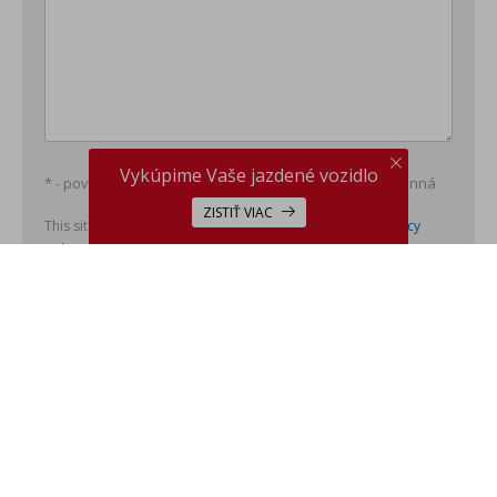
Vykúpime Vaše jazdené vozidlo
* - povinná položka; ** - minimálne jedna položka povinná
ZISTIŤ VIAC
This site is protected by reCAPTCHA and the Google
Privacy
Policy
and
Terms of Service
apply.
ODOSLAŤ
Značky