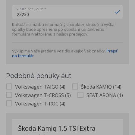
Determálne sklá
Vložte cenu auta *
Nárazníky vpredu a vzadu a prahy dverí v dizajne R
Disky z ľahkej zliatiny 6,5Jx17 Valencia, pneu 205/55 R17
Kalkulácia má iba informačný charakter, skutočná výška
Cúvacia kamera Rear Assist
splátky bude upresnená po odoslaní kontaktného
formulára niektorému z našich predajcov.
IQ.DRIVE Paket - Travel Assist - aktívne vedenie v jazdnom
pruhu a asistent jazdy v dopravnej zápche - adaptívny
tempomat ACC (do 210 km/h)
Vykúpime Vaše jazdené vozidlo akejkoľvek značky.
Prejsť
na formulár
Hmlové svetlá s odbočovacou funkciou
IQ. Light - Matrix LED predné adaptívne svetlomety, LED
denné svetlá - Dynamic Light Assist dynamická regulácia
Podobné ponuky áut
diaľkových svetiel - osvetlená lišta mriežky chladiča - hmlové
svetlá s odbočovacou funkciou
Volkswagen TAIGO (4)
Škoda KAMIQ (14)
Lights and Vision Paket - automaticky stmievateľné
Volkswagen T-CROSS (5)
SEAT ARONA (1)
vnútorné spätné zrkadlo, dažďový senzor, Coming a Leaving
Volkswagen T-ROC (4)
home funkcia
Bezkľúčové otváranie Keyless Access a bezkľúčové
štartovanie
Škoda Kamiq 1.5 TSI Extra
Bedrové opierky na sedadle vodiča a spolujazdca