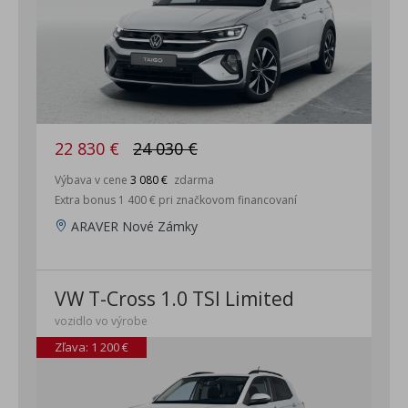
22 830 €
24 030 €
Výbava v cene
3 080 €
zdarma
Extra bonus 1 400 € pri značkovom financovaní
ARAVER Nové Zámky
VW T-Cross 1.0 TSI Limited
vozidlo vo výrobe
Zľava: 1 200 €