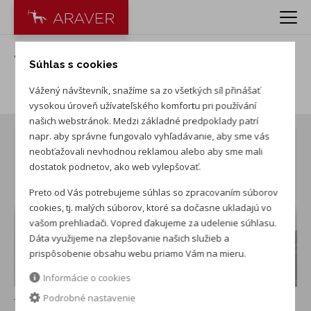
VW Taigo 1.0 TSI R-Line
Súhlas s cookies
Limited
Vážený návštevník, snažíme sa zo všetkých síl přinášať
vysokou úroveň užívateľského komfortu pri používání
našich webstránok. Medzi základné predpoklady patrí
napr. aby správne fungovalo vyhľadávanie, aby sme vás
neobťažovali nevhodnou reklamou alebo aby sme mali
dostatok podnetov, ako web vylepšovať.
Preto od Vás potrebujeme súhlas so zpracovaním súborov
cookies, tj. malých súborov, ktoré sa dočasne ukladajú vo
vašom prehliadači. Vopred ďakujeme za udelenie súhlasu.
Dáta využijeme na zlepšovanie našich služieb a
prispôsobenie obsahu webu priamo Vám na mieru.
Informácie o cookies
Podrobné nastavenie
+ ďalších 8