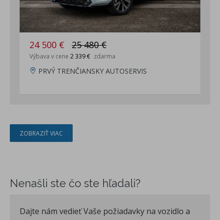
24 500 €
25 480 €
Výbava v cene
2 339 €
zdarma
PRVÝ TRENČIANSKY AUTOSERVIS
ZOBRAZIŤ VIAC
Nenašli ste čo ste hľadali?
Dajte nám vedieť Vaše požiadavky na vozidlo a