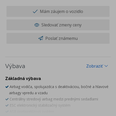
Mám záujem o vozidlo
Sledovať zmeny ceny
Poslať známemu
Výbava
Zobraziť
Základná výbava
Airbag vodiča, spolujazdca s deaktiváciou, bočné a hlavové
airbagy vpredu a vzadu
Centrálny stredový airbag medzi prednými sedadlami
ESC elektronický stabilizačný systém
ASR protipreklzový systém