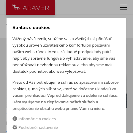
VW Tiguan 1.5 eTSI Limited
Súhlas s cookies
Vážený návštevník, snažíme sa zo všetkých síl přinášať
vysokou úroveň užívateľského komfortu pri používání
našich webstránok. Medzi základné predpoklady patrí
napr. aby správne fungovalo vyhľadávanie, aby sme vás
neobťažovali nevhodnou reklamou alebo aby sme mali
dostatok podnetov, ako web vylepšovať.
Preto od Vás potrebujeme súhlas so zpracovaním súborov
cookies, tj. malých súborov, ktoré sa dočasne ukladajú vo
vašom prehliadači. Vopred ďakujeme za udelenie súhlasu.
Dáta využijeme na zlepšovanie našich služieb a
prispôsobenie obsahu webu priamo Vám na mieru.
+ ďalších 7
Informácie o cookies
NOVÉ AUTO NA SKLADE
v ARAVER Nové Zámky
Podrobné nastavenie
Viac info