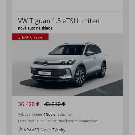
Assist - parkovací asistent,podpora pre priečne a pozdĺžne
parkovanie a vyparkovanie - Parkovací asistent s funkciou
pamäte Memory - Car2X - online komunikácia medzi
VW Tiguan 1.5 eTSI Limited
vozidlami, informácie o kritických situáciách na trase
nové auto na sklade
Zľava: 6 790 €
36 420 €
43 210 €
Výbava v cene
4 800 €
zdarma
Extra bonus 2 000 € pri značkovom financovaní
ARAVER Nové Zámky