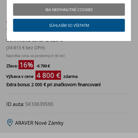
IBA NEVYHNUTNÉ COOKIES
Akciová cena:
36 030 €
SÚHLASÍM SO VŠETKÝM
(29 293 € bez DPH)
Cenníková cena:
42 820 €
(34 813 € bez DPH)
Najnižšia cena za posledných 30 dní
16%
Zľava:
-6 790 €
4 800 €
Výbava v cene
zdarma
Extra bonus 2 000 € pri značkovom financovaní
ID auta:
SK10639590
ARAVER Nové Zámky