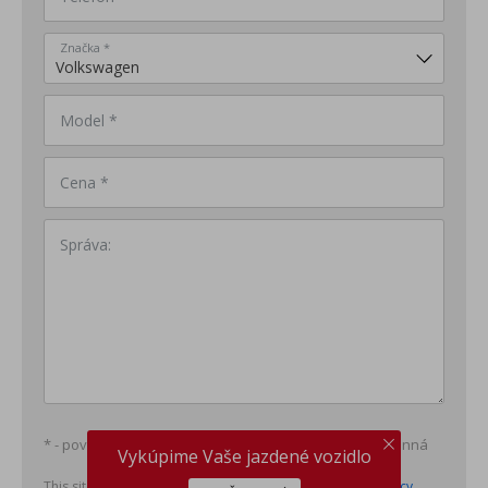
Značka *
Model *
Cena *
Správa:
* - povinná položka; ** - minimálne jedna položka povinná
Vykúpime Vaše jazdené vozidlo
This site is protected by reCAPTCHA and the Google
Privacy