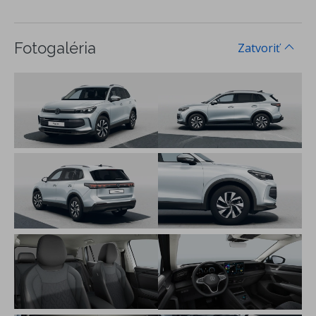
ABS brzdy s antiblokovacím systémom
EBV elektronické rozdeľovanie brzdnej sily
EDS elektronická uzávierka diferenciálu
Fotogaléria
Zatvoriť
MSR regulácia krútiaceho momentu
Front Assist a City Brake - systém na sledovanie diania pred
vozidlom a systém núdzového brzdenia vozidla pri
hroziacom čelnom náraze
Pedestrian Recognition asistent rozpoznávania kolízie s
chodcom
Lane Assist - asistent zachovania jazdného pruhu
Car2X - online komunikácia medzi vozidlami, informácie o
kritických situáciách na trase
Rozpoznávanie dopravných značiek
Predné hlavové opierky bezpečnostne optimalizované
3-bodové bezpečnostné pásy na všetkých sedadlách,
vpredu výškovo nastaviteľné
3 hlavové opierky sedadiel vzadu
ISOFIX systém na uchytenie detských sedačiek na sedadle
spolujazdca a na 2 zadných sedadlách s dodatočným