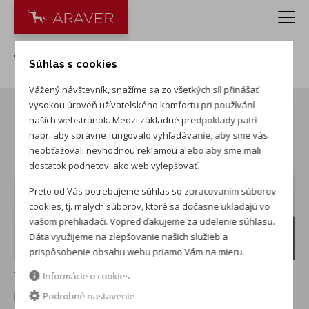
VW Tiguan 1.5 eTSI Limited
Súhlas s cookies
Vážený návštevník, snažíme sa zo všetkých síl přinášať
vysokou úroveň užívateľského komfortu pri používání
našich webstránok. Medzi základné predpoklady patrí
napr. aby správne fungovalo vyhľadávanie, aby sme vás
neobťažovali nevhodnou reklamou alebo aby sme mali
dostatok podnetov, ako web vylepšovať.
Preto od Vás potrebujeme súhlas so zpracovaním súborov
cookies, tj. malých súborov, ktoré sa dočasne ukladajú vo
vašom prehliadači. Vopred ďakujeme za udelenie súhlasu.
Dáta využijeme na zlepšovanie našich služieb a
prispôsobenie obsahu webu priamo Vám na mieru.
+ ďalších 7
Informácie o cookies
NOVÉ AUTO NA SKLADE
v ARAVER Trenčín - Opatová
Podrobné nastavenie