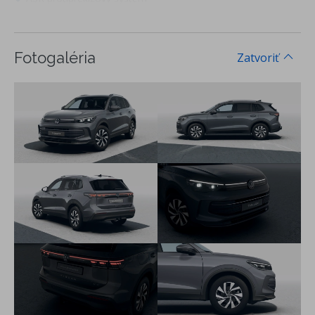
ABS brzdy s antiblokovacím systémom
EBV elektronické rozdeľovanie brzdnej sily
EDS elektronická uzávierka diferenciálu
Fotogaléria
Zatvoriť
MSR regulácia krútiaceho momentu
Front Assist a City Brake - systém na sledovanie diania pred
vozidlom a systém núdzového brzdenia vozidla pri
hroziacom čelnom náraze
Pedestrian Recognition asistent rozpoznávania kolízie s
chodcom
Lane Assist - asistent zachovania jazdného pruhu
Car2X - online komunikácia medzi vozidlami, informácie o
kritických situáciách na trase
Rozpoznávanie dopravných značiek
Predné hlavové opierky bezpečnostne optimalizované
3-bodové bezpečnostné pásy na všetkých sedadlách,
vpredu výškovo nastaviteľné
3 hlavové opierky sedadiel vzadu
ISOFIX systém na uchytenie detských sedačiek na sedadle