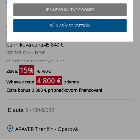
Viac info
IBA NEVYHNUTNÉ COOKIES
Akciová cena:
39 050 €
SÚHLASÍM SO VŠETKÝM
(31 748 € bez DPH)
Cenníková cena:
45 840 €
(37 268 € bez DPH)
Najnižšia cena za posledných 30 dní
15%
Zľava:
-6 790 €
4 800 €
Výbava v cene
zdarma
Extra bonus 2 000 € pri značkovom financovaní
ID auta:
SK10942592
ARAVER Trenčín - Opatová