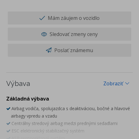
Mám záujem o vozidlo
Sledovať zmeny ceny
Poslať známemu
Výbava
Zobraziť
Základná výbava
Airbag vodiča, spolujazdca s deaktiváciou, bočné a hlavové
airbagy vpredu a vzadu
Centrálny stredový airbag medzi prednými sedadlami
ESC elektronický stabilizačný systém
ASR protipreklzový systém