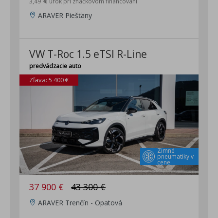
3,49 % úrok pri značkovom financovaní
ARAVER Piešťany
VW T-Roc 1.5 eTSI R-Line
predvádzacie auto
Zľava: 5 400 €
Zimné
pneumatiky v
cene
37 900 €
43 300 €
ARAVER Trenčín - Opatová