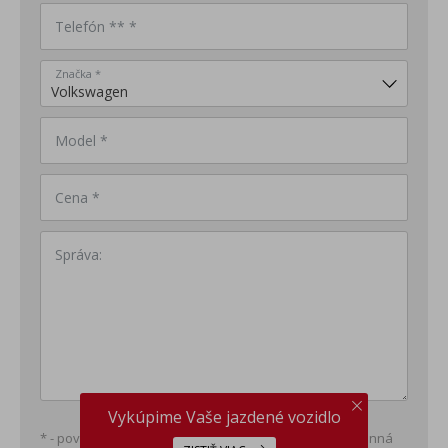
Telefón ** *
Značka *
Model *
Cena *
Správa:
Vykúpime Vaše jazdené vozidlo
* - povinná položka; ** - minimálne jedna položka povinná