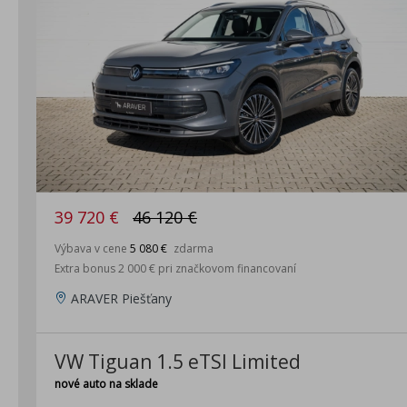
39 720 €
46 120 €
Výbava v cene
5 080 €
zdarma
Extra bonus 2 000 € pri značkovom financovaní
ARAVER Piešťany
VW Tiguan 1.5 eTSI Limited
nové auto na sklade