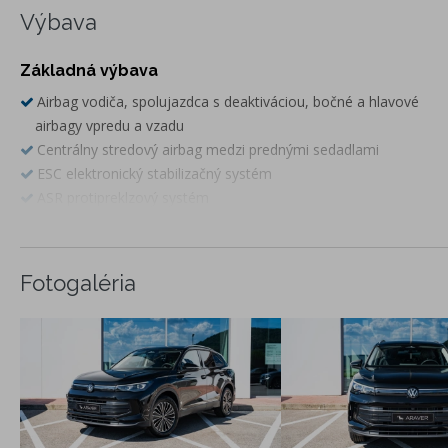
Výbava
Základná výbava
Airbag vodiča, spolujazdca s deaktiváciou, bočné a hlavové
airbagy vpredu a vzadu
Centrálny stredový airbag medzi prednými sedadlami
ESC elektronický stabilizačný systém
ASR protipreklzový systém
ABS brzdy s antiblokovacím systémom
EBV elektronické rozdeľovanie brzdnej sily
EDS elektronická uzávierka diferenciálu
Fotogaléria
MSR regulácia krútiaceho momentu
Front Assist a City Brake - systém na sledovanie diania pred
vozidlom a systém núdzového brzdenia vozidla pri
hroziacom čelnom náraze
Pedestrian Recognition asistent rozpoznávania kolízie s
chodcom
Lane Assist - asistent zachovania jazdného pruhu