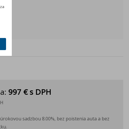
h
 za
ka:
997 €
s DPH
PH
H
s úrokovou sadzbou 8.00%, bez poistenia auta a bez
ku.