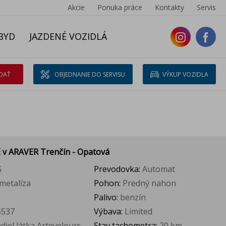
Akcie
Ponuka práce
Kontakty
Servis
BYD
JAZDENÉ VOZIDLÁ
DAŤ
OBJEDNANIE DO SERVISU
VÝKUP VOZIDLA
E
v ARAVER Trenčín - Opatová
G
Prevodovka:
Automat
 metalíza
Pohon:
Predný nahon
Palivo:
benzín
537
Výbava:
Limited
diel látka Artevelours
Stav tachometra:
20 km