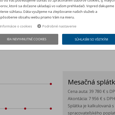
to od Vás potrebujeme súhlas so zpracovaním súborov cookies, tj. malýc
vonkajšou anténou - USB-C v stredovej konzole vzadu 2x
orov, ktoré sa dočasne ukladajú vo vašom prehliadači. Vopred ďakujeme
(len nabíjanie) (hlasové ovládanie a navigovanie len vo
lenie súhlasu. Dáta využijeme na zlepšovanie našich služieb a
vybraných jazykoch)
spôsobenie obsahu webu priamo Vám na mieru.
Zariadenie ťažné, sklápateľné, čiastočne elektricky ovládané
Informácie o cookies
Podrobné nastavenie
- Asistent manipulácie a cúvania s prívesom Trailer Assist
IBA NEVYHNUTNÉ COOKIES
SÚHLASÍM SO VŠETKÝM
Mesačná splát
Cena auta:
39 780 €
s D
Akontácia:
7 956 €
s DP
Splátka je kalkulovaná 
spracovateľského poplat