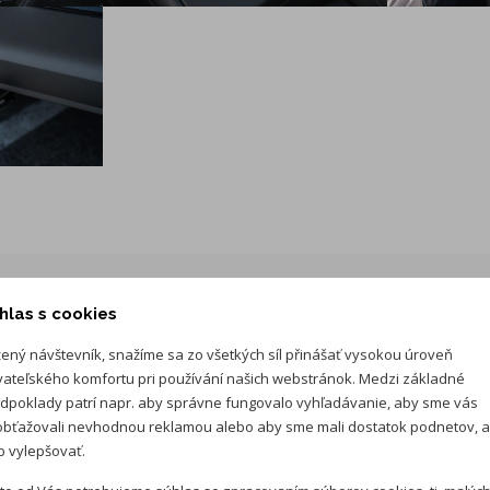
dverí
Stredová opierka rúk s odkladacím boxom vpredu, 2
ventilačné otvory vzadu, 12V zásuvka
Priehradka na telefón
2 držiaky na poháre vpredu
LED osvetlenie na čítanie vpredu a vzadu
Make-up zrkadielka v slnečných clonách, osvetlené LED
Vnútorné spätné zrkadlo automaticky stmievateľné
hlas s cookies
ený návštevník, snažíme sa zo všetkých síl přinášať vysokou úroveň
vateľského komfortu pri používání našich webstránok. Medzi základné
Rezervné koleso dojazdové, zdvihák
dpoklady patrí napr. aby správne fungovalo vyhľadávanie, aby sme vás
Balík Infotainment - Navigácia Discover Media, 12,9"
bťažovali nevhodnou reklamou alebo aby sme mali dostatok podnetov, 
farebný dotykový displej - Hlasové ovládanie - Bezdrôtové
 vylepšovať.
nabíjanie telefónu - Bezdrôtové spojenie telefónu s