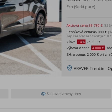
Eco (šedá pure)
Akciová cena:
39 780 €
(32 3
Cenníková cena:
46 080 €
(3
Najnižšia cena za posledných 30 d
Zľava:
14%
-6 300 €
Výbava v cene
4 800 €
zd
Extra bonus 2 000 € pri zn
ARAVER Trenčín - O
Sledovať zmeny ceny