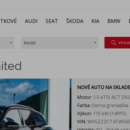
ITKOVÉ
AUDI
SEAT
ŠKODA
KIA
BMW
VYHĽA
ited
NOVÉ AUTO NA SKLAD
Motor:
1.5 eTSI ACT DS
Farba:
čierna grenadilla
Výkon:
110 kW (149PS)
VIN:
WVGZZZCT4TW566
Interiér:
AO - Poťah seda