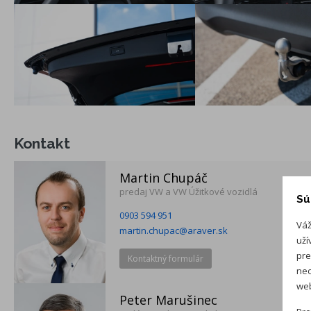
Elektronická parkovacia brzda s funkciou AUTO-HOLD
Asistent rozjazdu do kopca
Asistent zjazdu z kopca (pre 4MOTION)
Kontrola stavu tlaku v pneumatikách cez snímače ABS
Systém rekuperácie brzdnej energie a Start-Stop System
SCR - selektívna katalytická redukcia emisií NOx pomocou
kvapaliny AdBlue (TDI)
OPF - filter pevných častíc pre benzínové motory (TSI)
Kontakt
LED predné svetlomety, LED denné svetlá
Martin Chupáč
predaj VW a VW Úžitkové vozidlá
Sú
0903 594 951
Váž
Príplatková výbava
martin.chupac@araver.sk
uží
LED svetlomety Plus - LED adaptívne predné svetlomety s
pre
Kontaktný formulár
automatickým natáčaním do zákruty - Predné svetlá do
neo
zlého počasia - LED osvetlenie mriežky chladiča - 3D LED
web
Peter Marušinec
zadné svetlá Balík Komfort - Bezkľúčové otváranie Keyless