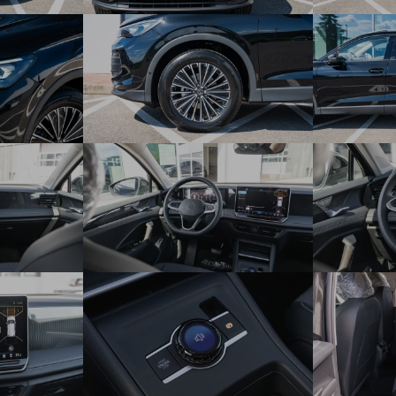
Kamera cúvacia Rear Assist
Automaticky stmievateľné vnútorné spätné zrkadlo
Elektricky ovládané a vyhrievané vonkajšie spätné zrkadlá,
na vodičovej strane asférické a stmievateľné
Centrálne zamykanie s diaľkovým ovládaním
Keyless Start - štartovacie tlačidlo na stredovej konzole
Elektricky ovládané okná vpredu a vzadu
Determálne sklá na všetkých oknách
Parkovací asistent Park Assist - Asistent pre priečne a
pozdĺžne parkovanie, vyparkovanie auta
Automatická 3-zónová klimatizácia Climatronic s
dodatočným ovládaním zo zadných sedadiel na stredovej
konzole
Elektricky sklápateľné spätné zrkadlá
Adaptívny tempomat ACC
Multifunkčný 3-ramenný kožený volant s radiacimi páčkami
pod volantom
Výškovo a pozdĺžne nastaviteľný volant
Dekoratívne obklady na prístrojovej doske a na obložení