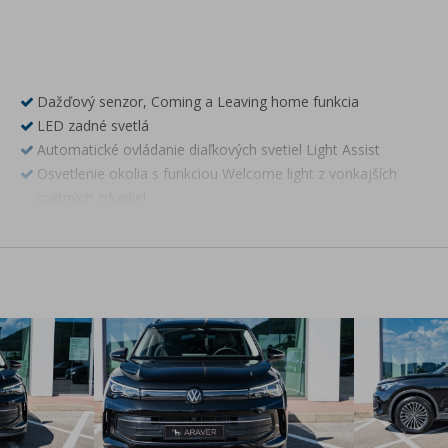
Dažďový senzor, Coming a Leaving home funkcia
LED zadné svetlá
Automatické ovládanie diaľkových svetiel Light Assist
Osvetlenie okolia s funkciou Welcome light z vonkajších
spätných zrkadiel
Digital Cockpit Pro - LCD prístrojový panel s nastaviteľnými
funkciami a zobrazením
Rádio Ready2Discover, 12,9" farebný dotykový displej
8 reproduktorov vpredu a vzadu
Bluetooth hands-free mobilné pripojenie
Online služby VW Connect (príprava)
Digitálny rádiopríjem DAB+
2x USB-C vpredu
App-Connect Wireless - bezdrôtové pripojenie telefónu cez
AndroidAuto alebo Apple CarPlay