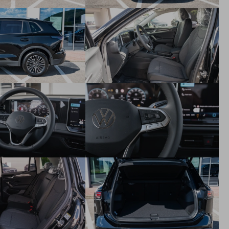
Nasávací otvor vzduchu v spodnej časti nárazníka s
chrómovou lištou
Mriežka chladiča čierno lakovaná s chrómovou lištou
Batéria Li-Ion s kapacitou 19,7 kWh netto (22 kWh brutto)
so zárukou 8 rokov / max. 160.000 km (platí pre eHybrid)
Nabíjanie AC s výkonom 11 kW (platí pre eHybrid)
Rýchlonabíjanie DC s výkonom 50 kW (platí pre eHybrid)
Nabíjací kábel na pripojenie k domácej zásuvke (do 3 kW,
400 V, 16 A) (platí pre eHybrid)
Nabíjací kábel na pripojenie k nabíjacím staniciam (11 kW,
400 V, 16 A) (platí pre eHybrid)
Adaptívne pruženie DCC Pro - elektronické nastavenie
tlmičov (platí pre eHybrid)
Balík Komfort - Bezkľúčové otváranie Keyless Access -
Bezdotykové otváranie a zatváranie dverí batožinového
priestoru gestom Easy Open&Close - Alarm s kontrolou
vnútorného priestoru, senzorom proti odtiahnutiu
LED svetlomety Plus - LED Matrix adaptívne predné
svetlomety s automatickým natáčaním do zákruty - Predné