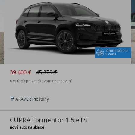
Zimné kolesá
v cene
39 400 €
45 379 €
0 % úrok pri značkovom financovaní
ARAVER Piešťany
CUPRA Formentor 1.5 eTSI
nové auto na sklade