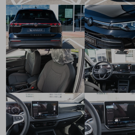
Car2X - online komunikácia medzi vozidlami, informácie o
kritických situáciách na trase
Rozpoznávanie dopravných značiek
Predné hlavové opierky bezpečnostne optimalizované
3-bodové bezpečnostné pásy na všetkých sedadlách,
vpredu výškovo nastaviteľné
3 hlavové opierky sedadiel vzadu
ISOFIX systém na uchytenie detských sedačiek na sedadle
spolujazdca a na 2 zadných sedadlách s dodatočným
istením Toptether
Systém rozpoznania únavy vodiča
Upozornenie na prekročenie rýchlosti
eCall – tiesňové volanie
Driving experience control - otočný ovládač na stredovej
konzole s 3 funkciami
Nastavenie jazdného profilu vozidla
Imobilizér
Elektromechanický posilňovač riadenia s premenlivým
účinkom v závislosti na rýchlosti