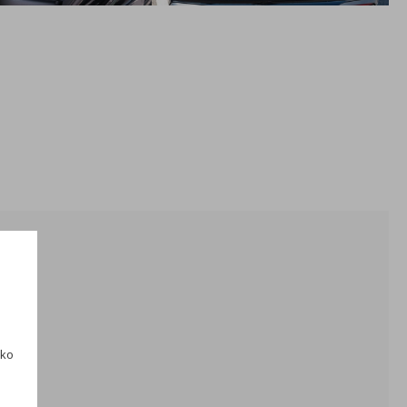
svetlá do zlého počasia - LED osvetlenie mriežky chladiča -
3D LED zadné svetlá
Disky z ľahkej zliatiny 17" Venezia, čierne, pneumatiky
215/65 R17
App-Connect Wireless - Bezdrôtové pripojenie telefónu cez
AndroidAuto alebo Apple CarPlay
Automatická 3-zónová klimatizácia Climatronic - Funkcia
čistenia vzduchu Air Care - Ovládanie aj zo zadných sedadiel
Akustické okná, vzadu stmavené - Bezpečnostné a
zvukovo-izolujúce okná vo dverách - Stmavené zadné okná
od B-stĺpika smerom dozadu - Strešný nosič strieborný
Podlahové koberčeky vpredu a vzadu
Napoli 18" disky z ľahkej zliatiny, čierne, pneumatiky 235/55
R18 samozalepovacie
ako