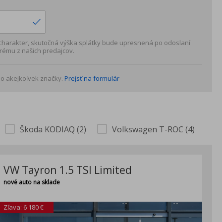
 charakter, skutočná výška splátky bude upresnená po odoslaní
rému z našich predajcov.
o akejkoľvek značky.
Prejsť na formulár
Škoda KODIAQ (2)
Volkswagen T-ROC (4)
VW Tayron 1.5 TSI Limited
nové auto na sklade
Zľava: 6 180 €