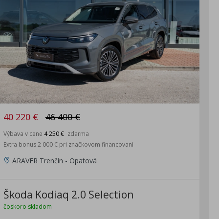
40 220 €
46 400 €
Výbava v cene
4 250 €
zdarma
Extra bonus 2 000 € pri značkovom financovaní
ARAVER Trenčín - Opatová
Škoda Kodiaq 2.0 Selection
čoskoro skladom