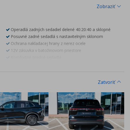
Zobraziť
Operadlá zadných sedadiel delené 40:20:40 a sklopné
Posuvné zadné sedadlá s nastavitelným sklonom
Ochrana nakladacej hrany z nerez ocele
12V zásuvka v batožinovom priestore
Komfortné predné sedadlá
Sedadlo vodiča a spolujazdca s bedrovými opierkami
Úplne sklápateľné sedadlo spolujazdca
LED osvetlenie interiéru, výber z 30 farieb
Zatvoriť
Operadlá zadných sedadiel sklápateľné z bat. priestoru
Stredová opierka na ruky vzadu s odkladacím priestorom
Dvojitá podlaha batožinového priestoru (nie pre eHybrid)
Spätné zrkadlá, kľučky dverí a nárazníky vo farbe karosérie
Lišty okolo bočných okien čierne
Strešný nosič čierny
Tire Mobility Set a náradie