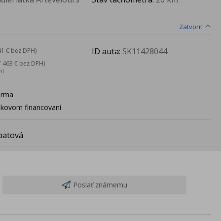
Zatvorit
ID auta:
SK11428044
41 € bez DPH)
7 463 € bez DPH)
ní
arma
ačkovom financovaní
patová
Poslať známemu