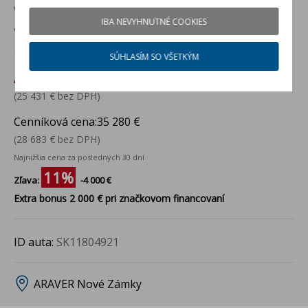
VOZIDLO VO VÝROBE
pre ARAVER Nové Zámky
IBA NEVYHNUTNÉ COOKIES
Viac info
SÚHLASÍM SO VŠETKÝM
Akciová cena:
31 280 €
(25 431 € bez DPH)
Cenníková cena:
35 280 €
(28 683 € bez DPH)
Najnižšia cena za posledných 30 dní
11%
Zľava:
-4 000 €
Extra bonus 2 000 € pri značkovom financovaní
ID auta:
SK11804921
ARAVER Nové Zámky