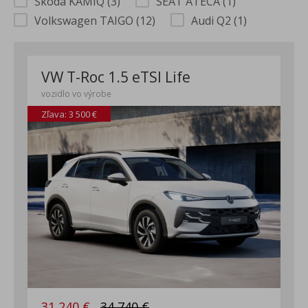
Škoda KAMIQ (3)
SEAT ATECA (1)
Volkswagen TAIGO (12)
Audi Q2 (1)
VW T-Roc 1.5 eTSI Life
vozidlo vo výrobe
Zľava: 3 500 €
31 240 €
34 740 €