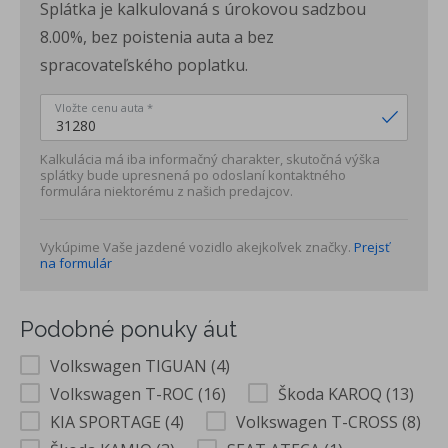
Splátka je kalkulovaná s úrokovou sadzbou
Vnútorné spätné zrkadlo automaticky stmievateľné
Operadlá zadných sedadiel delené 40:20:40 a sklopné
8.00%, bez poistenia auta a bez
Posuvné zadné sedadlá s nastavitelným sklonom
spracovateľského poplatku.
12V zásuvka v batožinovom priestore
Spätné zrkadlá, kľučky dverí a nárazníky vo farbe karosérie
Vložte cenu auta *
Mriežka chladiča čierna
Nasávací otvor vzduchu v spodnej časti nárazníka čierny
Kalkulácia má iba informačný charakter, skutočná výška
splátky bude upresnená po odoslaní kontaktného
Lišty okolo bočných okien čierne
formulára niektorému z našich predajcov.
Strešný nosič čierny
Oceľové disky 17" pneumatiky 215/65 R17
Vykúpime Vaše jazdené vozidlo akejkoľvek značky.
Prejsť
Tire Mobility Set a náradie
na formulár
Príplatková výbava
Ťažné zariadenie, sklápateľné, čiastočne elektricky ovládané
Podobné ponuky áut
Predĺžená záruka na 4 roky / max. 80 000km
Volkswagen TIGUAN (4)
Volkswagen T-ROC (16)
Škoda KAROQ (13)
KIA SPORTAGE (4)
Volkswagen T-CROSS (8)