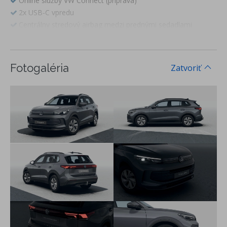
Online služby VW Connect (príprava)
2x USB-C vpredu
Centrálny stredový airbag medzi prednými sedadlami
ESC elektronický stabilizačný systém
ASR protipreklzový systém
ABS brzdy s antiblokovacím systémom
Fotogaléria
Zatvoriť
EBV elektronické rozdeľovanie brzdnej sily
EDS elektronická uzávierka diferenciálu
MSR regulácia krútiaceho momentu
Front Assist a City Brake - systém na sledovanie diania pred
vozidlom a systém núdzového brzdenia vozidla pri
hroziacom čelnom náraze
Pedestrian Recognition asistent rozpoznávania kolízie s
chodcom
Lane Assist & Side Assist - Asistent zachovania jazdného
pruhu, upozornenie opustenia jazdného pruhu - Asistent
zmeny jazdného pruhu
Rozpoznávanie dopravných značiek
Predné hlavové opierky bezpečnostne optimalizované