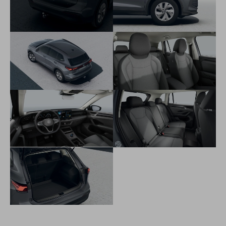
3-bodové bezpečnostné pásy na všetkých sedadlách,
vpredu výškovo nastaviteľné
3 hlavové opierky sedadiel vzadu
ISOFIX systém na uchytenie detských sedačiek na sedadle
spolujazdca a na 2 zadných sedadlách s dodatočným
istením Toptether
Systém rozpoznania únavy vodiča
Priprava na alkoholtester
Upozornenie na prekročenie rýchlosti
Driving experience control - otočný ovládač na stredovej
konzole s 3 funkciami
Imobilizér
Elektromechanický posilňovač riadenia s premenlivým
účinkom v závislosti na rýchlosti
Elektronická parkovacia brzda s funkciou AUTO-HOLD
Asistent rozjazdu do kopca
Asistent zjazdu z kopca (pre 4MOTION)
Kontrola stavu tlaku v pneumatikách cez snímače ABS
Systém rekuperácie brzdnej energie a Start-Stop System