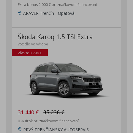
Extra bonus 2 000 € pri značkovom financovaní
ARAVER Trenčín - Opatová
Škoda Karoq 1.5 TSI Extra
vozidlo vo výrobe
Zľava: 3 796 €
31 440 €
35 236 €
0 % úrok pri značkovom financovaní
PRVÝ TRENČIANSKY AUTOSERVIS