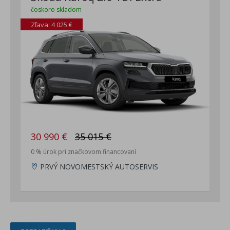
čoskoro skladom
Zľava: 4 025 €
30 990 €
35 015 €
0 % úrok pri značkovom financovaní
PRVÝ NOVOMESTSKÝ AUTOSERVIS