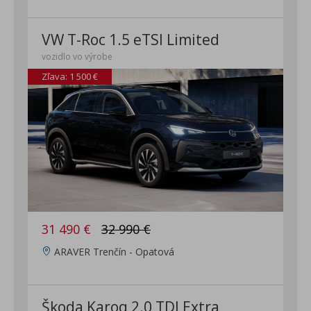
VW T-Roc 1.5 eTSI Limited
vozidlo vo výrobe
Zľava: 1 500 €
31 490 €
32 990 €
ARAVER Trenčín - Opatová
Škoda Karoq 2.0 TDI Extra