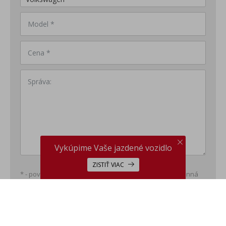
Model *
Cena *
Správa:
Vykúpime Vaše jazdené vozidlo
ZISTIŤ VIAC
* - povinná položka; ** - minimálne jedna položka povinná
This site is protected by reCAPTCHA and the Google
Privacy
Policy
and
Terms of Service
apply.