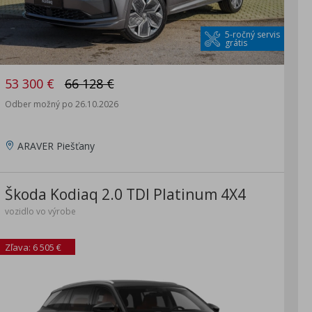
5-ročný servis
grátis
53 300 €
66 128 €
Odber možný po 26.10.2026
ARAVER Piešťany
Škoda Kodiaq 2.0 TDI Platinum 4X4
vozidlo vo výrobe
Zľava: 6 505 €