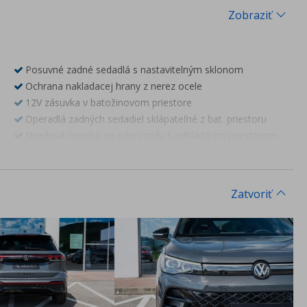
Zobraziť
Posuvné zadné sedadlá s nastavitelným sklonom
Ochrana nakladacej hrany z nerez ocele
12V zásuvka v batožinovom priestore
Operadlá zadných sedadiel sklápateľné z bat. priestoru
Stredová opierka na ruky vzadu s odkladacím priestorom
Dvojitá podlaha batožinového priestoru (nie pre eHybrid)
Ambientné osvetlenie interiéru Plus - farebné LED
osvetlenie interiéru a priestoru pre nohy vpredu, výber z 30
Zatvoriť
farieb
Nástupné lišty vpredu a vzadu z hliníku
Športovo-Komfortné predné sedadlá s integrovanými
hlavovými opierkami
Bez možnosti sklopenia sedadla spolujazdca
Poťah sedadiel látka R-Line
Masážna funkcia pre predné sedadlá