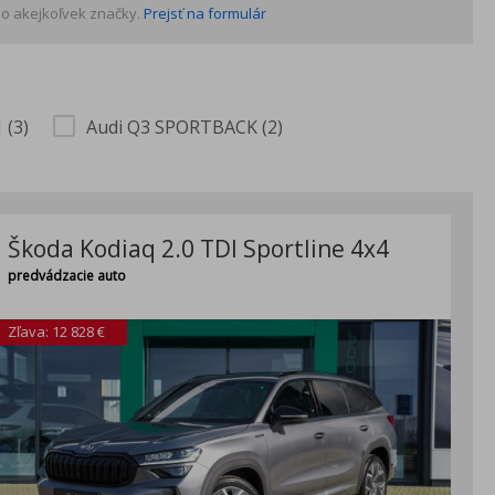
o akejkoľvek značky.
Prejsť na formulár
 (3)
Audi Q3 SPORTBACK (2)
Škoda Kodiaq 2.0 TDI Sportline 4x4
predvádzacie auto
Zľava: 12 828 €