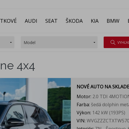
ITKOVÉ
AUDI
SEAT
ŠKODA
KIA
BMW
VYHĽA
ine 4x4
NOVÉ AUTO NA SKLAD
Motor:
2.0 TDI 4MOTIO
Farba:
šedá dolphin meta
Výkon:
142 kW (193PS)
VIN:
WVGZZZCTXTW570
Interiér:
ZN - Športovo-