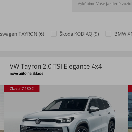
Vykúpime Vaše jazdené vozidl
kswagen TAYRON (6)
Škoda KODIAQ (9)
BMW X1
VW Tayron 2.0 TSI Elegance 4x4
nové auto na sklade
Zľava: 7 180 €