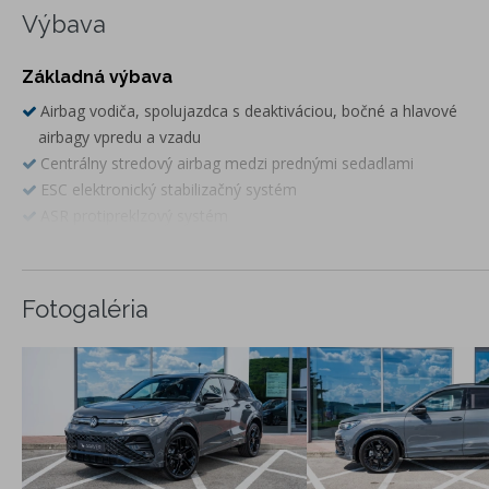
Výbava
Základná výbava
Airbag vodiča, spolujazdca s deaktiváciou, bočné a hlavové
airbagy vpredu a vzadu
Centrálny stredový airbag medzi prednými sedadlami
ESC elektronický stabilizačný systém
ASR protipreklzový systém
ABS brzdy s antiblokovacím systémom
EBV elektronické rozdeľovanie brzdnej sily
EDS elektronická uzávierka diferenciálu
Fotogaléria
MSR regulácia krútiaceho momentu
Front Assist a City Brake - systém na sledovanie diania pred
vozidlom a systém núdzového brzdenia vozidla pri
hroziacom čelnom náraze
Pedestrian Recognition asistent rozpoznávania kolízie s
chodcom
Lane Assist - asistent zachovania jazdného pruhu