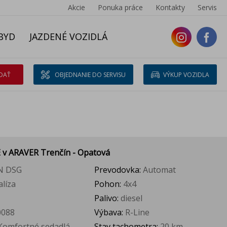
Akcie
Ponuka práce
Kontakty
Servis
BYD
JAZDENÉ VOZIDLÁ
DAŤ
OBJEDNANIE DO SERVISU
VÝKUP VOZIDLA
E
v ARAVER Trenčín - Opatová
N DSG
Prevodovka:
Automat
líza
Pohon:
4x4
Palivo:
diesel
088
Výbava:
R-Line
Komfortné sedadlá
Stav tachometra:
20 km