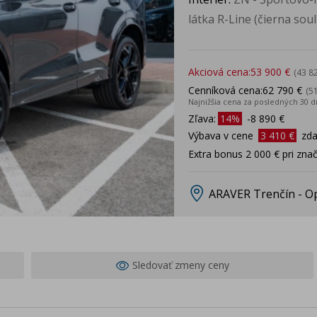
látka R-Line (čierna soul
Akciová cena:
53 900 €
(43 8
Cenníková cena:
62 790 €
(5
Najnižšia cena za posledných 30 d
Zľava:
14%
-8 890 €
Výbava v cene
3 410 €
zd
Extra bonus 2 000 € pri zn
ARAVER Trenčín - O
Sledovať zmeny ceny