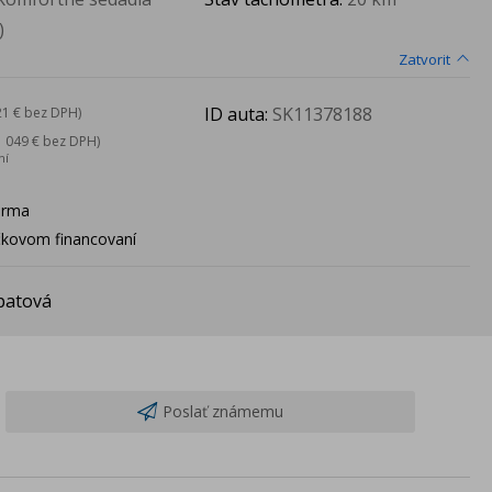
)
Zatvorit
ID auta:
SK11378188
21 € bez DPH)
1 049 € bez DPH)
ní
arma
ačkovom financovaní
patová
Poslať známemu