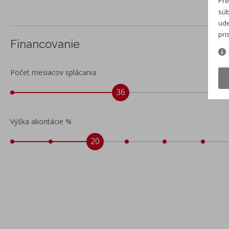
Pre
údajov v zornom poli vodiča
súb
Balík asistenčných systémov Plus - Proaktívny bezpečnostný
ude
systém - Travel Assist - aktívne vedenie vozidla v jazdnom
pri
pruhu - Emergency Assist - asistent zastavenia vozidla v
Financovanie
núdzových situáciách - Kamerový systém Area view 360° -
kamera v prednom nárazníku, v spätných zrkadlách a vzadu,
Počet mesiacov splácania
zobrazenie okolia vozidla v 360° uhle
36
Výška akontácie %
20