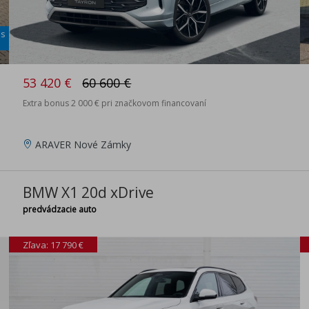
is
53 420 €
60 600 €
Extra bonus 2 000 € pri značkovom financovaní
ARAVER Nové Zámky
BMW X1 20d xDrive
predvádzacie auto
Zľava: 17 790 €