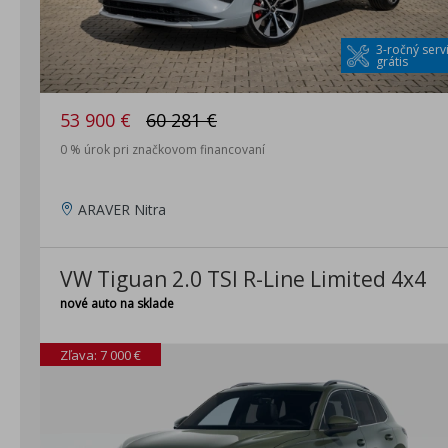
3-ročný serv
grátis
53 900 €
60 281 €
0 % úrok pri značkovom financovaní
ARAVER Nitra
VW Tiguan 2.0 TSI R-Line Limited 4x4
nové auto na sklade
Zľava: 7 000 €