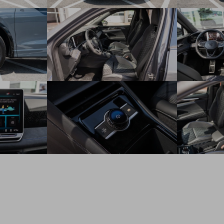
App-Connect Wireless - bezdrôtové pripojenie telefónu cez
AndroidAuto alebo Apple CarPlay
Kamera cúvacia Rear Assist
Automaticky stmievateľné vnútorné spätné zrkadlo
Elektricky ovládané a vyhrievané vonkajšie spätné zrkadlá,
na vodičovej strane asférické a stmievateľné
Centrálne zamykanie s diaľkovým ovládaním
Keyless Start - štartovacie tlačidlo na stredovej konzole
Elektricky ovládané okná vpredu a vzadu
Determálne sklá na všetkých oknách
Parkovací asistent Park Assist - Asistent pre priečne a
pozdĺžne parkovanie, vyparkovanie auta
Automatická 3-zónová klimatizácia Climatronic s
dodatočným ovládaním zo zadných sedadiel na stredovej
konzole
Elektricky sklápateľné spätné zrkadlá
Adaptívny tempomat ACC
Výškovo a pozdĺžne nastaviteľný volant
Dekoratívne obklady na prístrojovej doske a na obložení