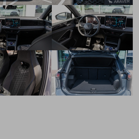
Športový volant
Strop vo farbe čierna titan
Pedále z nerez ocele
Spätné zrkadlá, kľučky dverí a nárazníky vo farbe karosérie
Tire Mobility Set a náradie
Lišty okolo bočných okien chrómové
Strešný nosič strieborný
R-Line Exteriér - Predný a zadný nárazník v R-Line dizajne -
Vonkajšie prahy R-Line čierne - R-Line logo na mriežke
chladiča a predných dverách
Disky z ľahkej zliatiny 19" Coventry, čierne, pneu 255/45 R19
samozalepovacie
Batéria Li-Ion s kapacitou 19,7 kWh netto (22 kWh brutto)
so zárukou 8 rokov / max. 160.000 km (platí pre eHybrid)
Nabíjanie AC s výkonom 11 kW (platí pre eHybrid)
Rýchlonabíjanie DC s výkonom 50 kW (platí pre eHybrid)
Nabíjací kábel na pripojenie k domácej zásuvke (do 3 kW,
400 V, 16 A) (platí pre eHybrid)
Nabíjací kábel na pripojenie k nabíjacím staniciam (11 kW,