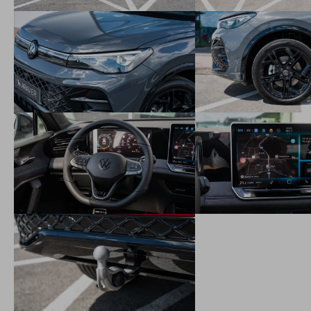
Car2X - online komunikácia medzi vozidlami, informácie o
kritických situáciách na trase
Rozpoznávanie dopravných značiek
Predné hlavové opierky bezpečnostne optimalizované
3-bodové bezpečnostné pásy na všetkých sedadlách,
vpredu výškovo nastaviteľné
3 hlavové opierky sedadiel vzadu
ISOFIX systém na uchytenie detských sedačiek na sedadle
spolujazdca a na 2 zadných sedadlách s dodatočným
istením Toptether
Systém rozpoznania únavy vodiča
Upozornenie na prekročenie rýchlosti
eCall – tiesňové volanie
Driving experience control - otočný ovládač na stredovej
konzole s 3 funkciami
Nastavenie jazdného profilu vozidla
Imobilizér
Elektromechanický posilňovač riadenia s premenlivým
účinkom v závislosti na rýchlosti