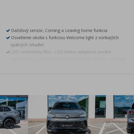
Dažďový senzor, Coming a Leaving home funkcia
Osvetlenie okolia s funkciou Welcome light z vonkajších
spätných zrkadiel
LED svetlomety Plus - LED Matrix adaptívne predné
svetlomety s automatickým natáčaním do zákruty - predné
svetlá do zlého počasia - LED osvetlenie mriežky chladiča -
3D LED zadné svetlá
Digital Cockpit Pro - LCD prístrojový panel s nastaviteľnými
funkciami a zobrazením
Rádio Ready2Discover, 12,9" farebný dotykový displej
8 reproduktorov vpredu a vzadu
Bluetooth hands-free mobilné pripojenie
Online služby VW Connect (príprava)
Digitálny rádiopríjem DAB+
2x USB-C vpredu