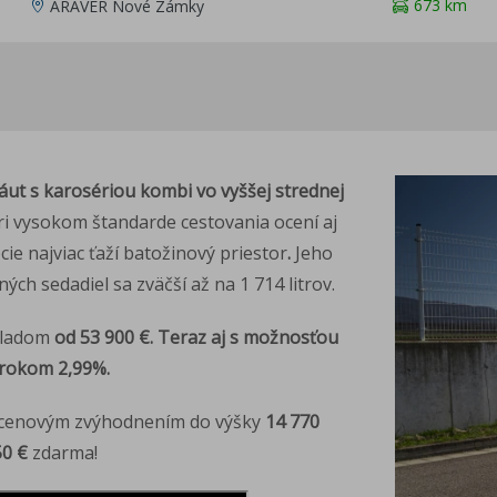
673 km
ARAVER Nové Zámky
áut s karosériou kombi vo vyššej strednej
ri vysokom štandarde cestovania ocení aj
cie najviac ťaží batožinový priestor
.
Jeho
ých sedadiel sa zväčší až na 1 714 litrov.
kladom
od
53 900 €
. Teraz aj s možnosťou
úrokom 2,99%.
cenovým zvýhodnením do výšky
14 770
50 €
zdarma!