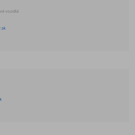
vé vozidlá
.sk
k