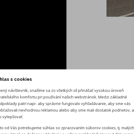
hlas s cookies
ený návštevník, snažíme sa zo všetkých síl přinášať vysokou úroveň
vateľského komfortu pri používání našich webstránok. Medzi základné
dpoklady patrí napr. aby správne fungovalo vyhľadávanie, aby sme vás
bťažovali nevhodnou reklamou alebo aby sme mali dostatok podnetov, 
 vylepšovať.
to od Vás potrebujeme súhlas so zpracovaním súborov cookies, tj. malýc