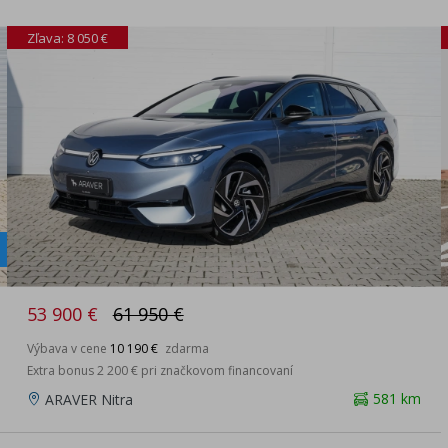
Zľava: 8 050 €
53 900 €
61 950 €
Výbava v cene
10 190 €
zdarma
Extra bonus 2 200 € pri značkovom financovaní
581 km
ARAVER Nitra