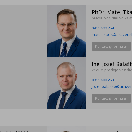
PhDr. Matej Tká
predaj vozidiel Volks
0911 600 254
matej.tkacik@araver.s
Kontaktný formulár
Ing. Jozef Balaš
vedúci predaja vozidi
0911 600 253
jozef.balasko@araver
Kontaktný formulár