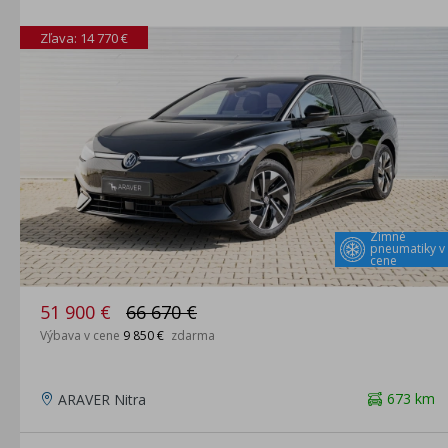
Zľava: 14 770 €
Zimné
pneumatiky v
cene
51 900 €
66 670 €
Výbava v cene
9 850 €
zdarma
673 km
ARAVER Nitra