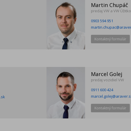
Martin Chupáč
predaj VW a VW Úžitko
0903 594 951
martin.chupac@araver
Kontaktný formulár
Marcel Golej
predaj vozidiel VW
0911 600 424
marcel.golej@araver.s
.sk
Kontaktný formulár