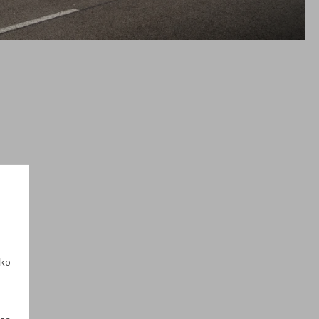
ako
h