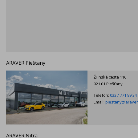
ARAVER Piešťany
Žilinská cesta 116
921 01 Piešťany
Telefón:
033 / 771 89 34
Email:
piestany@araver
ARAVER Nitra