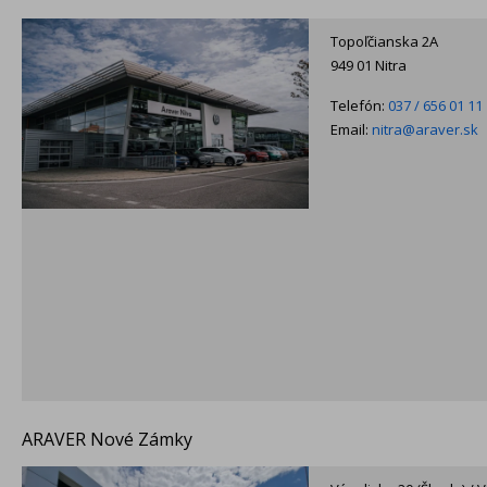
Topoľčianska 2A
949 01 Nitra
Telefón:
037 / 656 01 11
Email:
nitra@araver.sk
ARAVER Nové Zámky