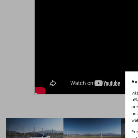
Sú
Váž
uží
pre
neo
web
Pre