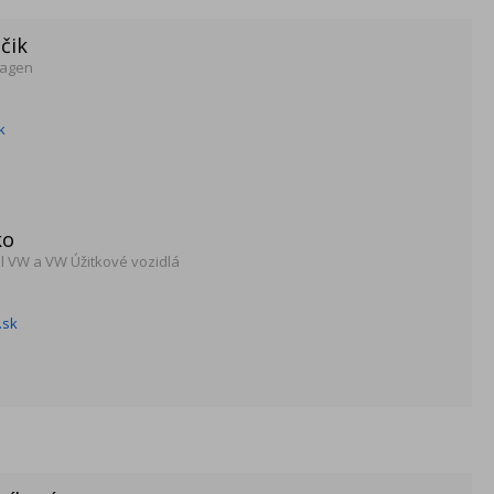
čik
wagen
k
ko
el VW a VW Úžitkové vozidlá
.sk