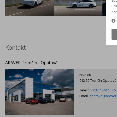
súb
ude
pri
Kontakt
ARAVER Trenčín - Opatová
Niva 80
912 50 Trenčín Opatová
Telefón:
032 / 744 13 65
Email:
opatova@araver