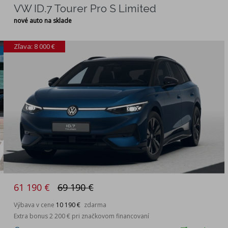
VW ID.7 Tourer Pro S Limited
nové auto na sklade
Zľava: 8 000 €
61 190 €
69 190 €
Výbava v cene
10 190 €
zdarma
Extra bonus 2 200 € pri značkovom financovaní