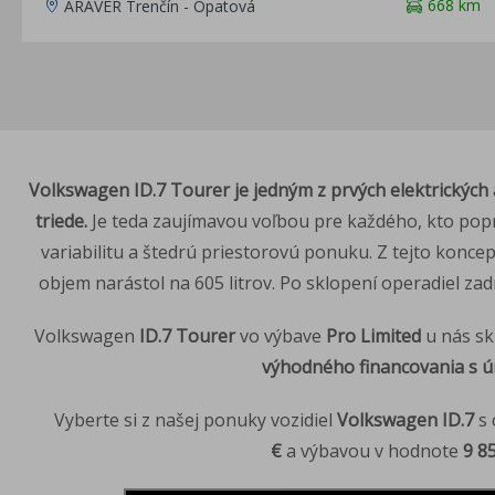
668 km
ARAVER Trenčín - Opatová
Volkswagen ID.7 Tourer je jedným z prvých elektrických 
triede.
Je teda zaujímavou voľbou pre každého, kto pop
variabilitu a štedrú priestorovú ponuku. Z tejto koncep
objem narástol na 605 litrov. Po sklopení operadiel zadn
Volkswagen
ID.7 Tourer
vo výbave
Pro Limited
u nás s
výhodného financovania s 
Vyberte si z našej ponuky vozidiel
Volkswagen ID.7
s 
€
a výbavou v hodnote
9 8