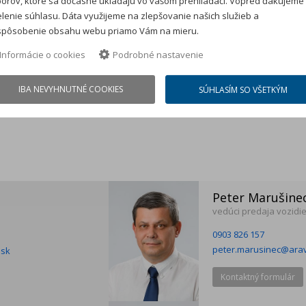
orov, ktoré sa dočasne ukladajú vo vašom prehliadači. Vopred ďakujeme
lenie súhlasu. Dáta využijeme na zlepšovanie našich služieb a
spôsobenie obsahu webu priamo Vám na mieru.
Informácie o cookies
Podrobné nastavenie
IBA NEVYHNUTNÉ COOKIES
SÚHLASÍM SO VŠETKÝM
Peter Marušine
vedúci predaja vozidi
0903 826 157
peter.marusinec@arav
.sk
Kontaktný formulár