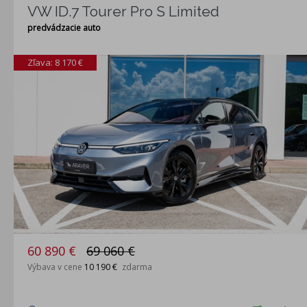
VW ID.7 Tourer Pro S Limited
predvádzacie auto
Zľava: 8 170 €
60 890 €
69 060 €
Výbava v cene
10 190 €
zdarma