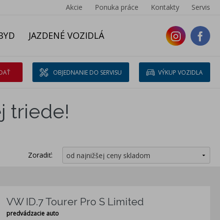
Akcie
Ponuka práce
Kontakty
Servis
BYD
JAZDENÉ VOZIDLÁ
DAŤ
OBJEDNANIE DO SERVISU
VÝKUP VOZIDLA
 triede!
Zoradiť:
VW ID.7 Tourer Pro S Limited
predvádzacie auto