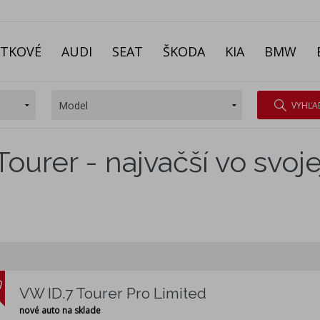
ITKOVÉ
AUDI
SEAT
ŠKODA
KIA
BMW
VYHĽA
ourer - najvačší vo svojej
VW ID.7 Tourer Pro Limited
nové auto na sklade