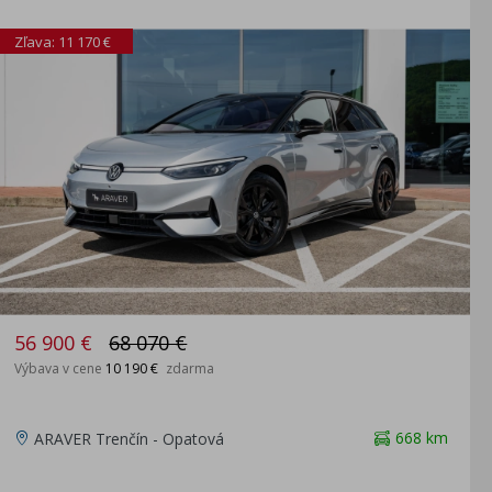
Zľava: 11 170 €
56 900 €
68 070 €
Výbava v cene
10 190 €
zdarma
668 km
ARAVER Trenčín - Opatová