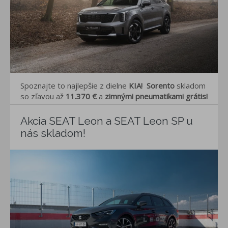
Spoznajte to najlepšie z dielne
KIA!
Sorento
skladom
so zľavou až
11.370
€
a
zimnými pneumatikami grátis!
Akcia SEAT Leon a SEAT Leon SP u
nás skladom!