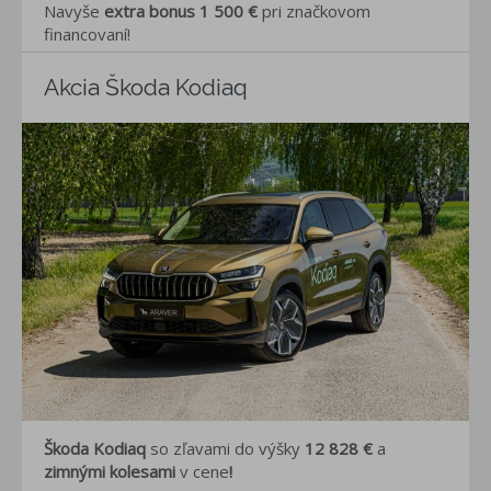
Navyše
extra bonus 1 500 €
pri značkovom
financovaní!
Akcia Škoda Kodiaq
Škoda Kodiaq
so zľavami do výšky
12 828 €
a
zimnými kolesami
v cene
!