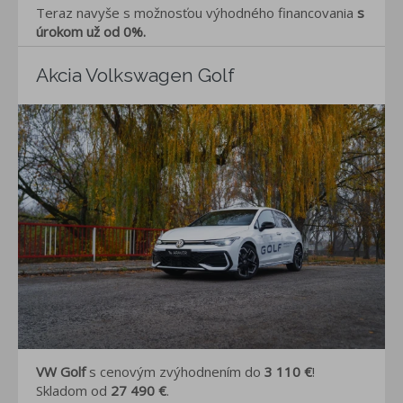
Teraz navyše s možnosťou výhodného financovania
s
úrokom už od 0%.
Akcia Volkswagen Golf
VW Golf
s cenovým zvýhodnením do
3 110 €
!
Skladom od
27 490 €
.