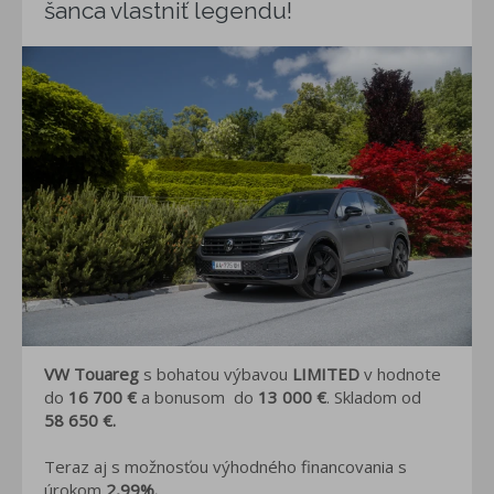
šanca vlastniť legendu!
VW Touareg
s bohatou výbavou
LIMITED
v hodnote
do
16 700 €
a bonusom do
13 000 €
. Skladom od
58 650 €
.
Teraz aj s možnosťou výhodného financovania s
úrokom
2,99%.