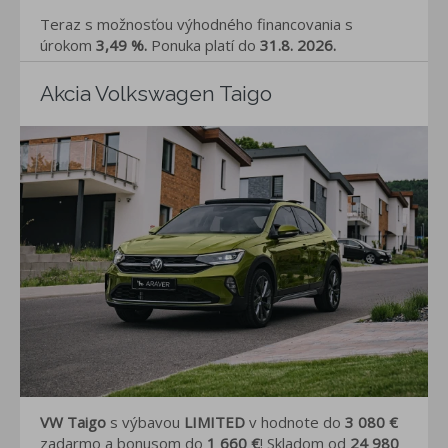
Teraz s možnosťou výhodného financovania s
úrokom
3,49 %.
Ponuka platí do
31.8. 2026.
Akcia Volkswagen Taigo
VW Taigo
s výbavou
LIMITED
v hodnote do
3 080 €
zadarmo a bonusom do
1 660 €
! Skladom od
24 980