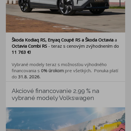
Škoda Kodiaq RS, Enyaq Coupé RS a Škoda Octavia
a
Octavia Combi RS
- teraz s cenovým zvýhodnením do
11 763 €
!
V
ybrané modely t
eraz s možnosťou výhodného
financovania s
0% úrokom
pre všetkých
.
Ponuka platí
do
31.8. 2026.
Akciové financovanie 2,99 % na
vybrané modely Volkswagen