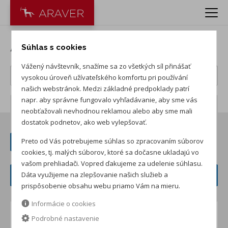
Akcie
Súhlas s cookies
Vážený návštevník, snažíme sa zo všetkých síl přinášať
vysokou úroveň užívateľského komfortu pri používání
našich webstránok. Medzi základné predpoklady patrí
napr. aby správne fungovalo vyhľadávanie, aby sme vás
Počet záznamov:
95
neobťažovali nevhodnou reklamou alebo aby sme mali
dostatok podnetov, ako web vylepšovať.
Preto od Vás potrebujeme súhlas so zpracovaním súborov
+ ZOBRAZIŤ PREDCHÁDZAJÚCICH 20
cookies, tj. malých súborov, ktoré sa dočasne ukladajú vo
vašom prehliadači. Vopred ďakujeme za udelenie súhlasu.
FILTER ČLÁNKOV
Dáta využijeme na zlepšovanie našich služieb a
prispôsobenie obsahu webu priamo Vám na mieru.
Informácie o cookies
CUPRA Terramar - Auto roka 2025 -
Podrobné nastavenie