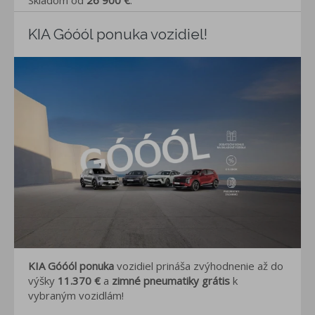
Skladom od
26 900 €
.
KIA Góóól ponuka vozidiel!
KIA Góóól ponuka
vozidiel prináša zvýhodnenie až do
výšky
11.370
€
a
zimné pneumatiky grátis
k
vybraným vozidlám!