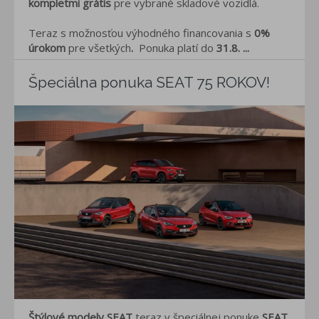
kompletmi grátis
pre vybrané skladové vozidlá.
Teraz s možnosťou výhodného financovania s
0%
úrokom
pre všetkých
.
Ponuka platí do
31.8. ...
Špeciálna ponuka SEAT 75 ROKOV!
Štýlové modely SEAT
teraz v špeciálnej ponuke
SEAT