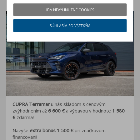
Hlas verejnosti!
IBA NEVYHNUTNÉ COOKIES
SÚHLASÍM SO VŠETKÝM
CUPRA Terramar
u nás skladom s cenovým
zvýhodnením až
6 600 €
a výbavou v hodnote
1 580
€
zdarma!
Navyše
extra bonus 1 500 €
pri značkovom
financovaní!