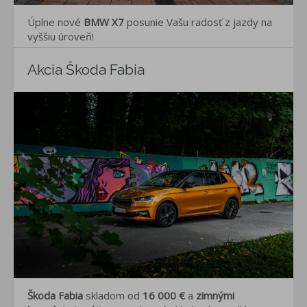
Úplne nové
BMW X7
posunie Vašu radosť z jazdy na
vyššiu úroveň!
Akcia Škoda Fabia
Škoda Fabia
skladom od
16 000 €
a
zimnými