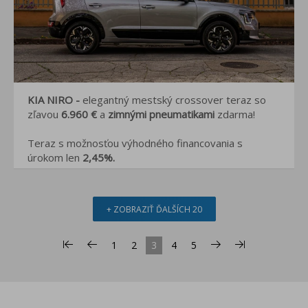
KIA NIRO -
elegantný mestský crossover teraz so
zľavou
6.960 €
a
zimnými pneumatikami
zdarma!
Teraz s možnosťou výhodného financovania s
úrokom len
2,45%.
+ ZOBRAZIŤ ĎALŠÍCH 20
1
2
3
4
5