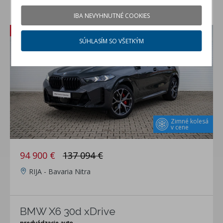
BMW X6 30d xDrive
IBA NEVYHNUTNÉ COOKIES
BMW Premium Selection (rok 2025, 14500 km)
Zľava: 42 194 €
SÚHLASÍM SO VŠETKÝM
Zimné kolesá
v cene
94 900 €
137 094 €
RIJA - Bavaria Nitra
BMW X6 30d xDrive