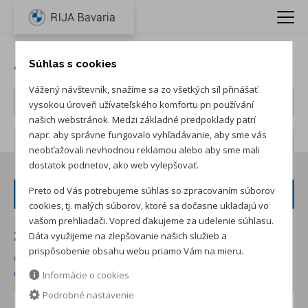
Autá BMW X6
Súhlas s cookies
Vážený návštevník, snažíme sa zo všetkých síl přinášať
vysokou úroveň užívateľského komfortu pri používání
našich webstránok. Medzi základné predpoklady patrí
napr. aby správne fungovalo vyhľadávanie, aby sme vás
Počet záznamov:
4
neobťažovali nevhodnou reklamou alebo aby sme mali
dostatok podnetov, ako web vylepšovať.
Preto od Vás potrebujeme súhlas so zpracovaním súborov
FILTER VOZIDIEL
cookies, tj. malých súborov, ktoré sa dočasne ukladajú vo
vašom prehliadači. Vopred ďakujeme za udelenie súhlasu.
Dáta využijeme na zlepšovanie našich služieb a
Zoradiť podľa:
prispôsobenie obsahu webu priamo Vám na mieru.
od najnižšej ceny skladom
od najvyššej ceny skladom
od najvyššej zľavy
od najnižšej ceny
Informácie o cookies
Podrobné nastavenie