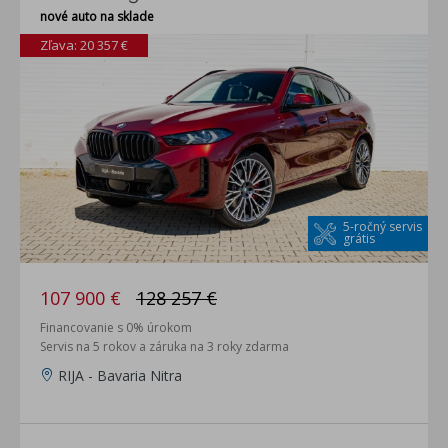
nové auto na sklade
Zľava: 20 357 €
5-ročný servis
grátis
107 900 €
128 257 €
Financovanie s 0% úrokom
Servis na 5 rokov a záruka na 3 roky zdarma
RIJA - Bavaria Nitra