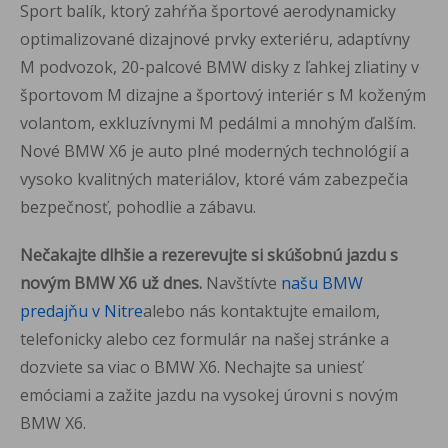
Sport balík, ktorý zahŕňa športové aerodynamicky
optimalizované dizajnové prvky exteriéru, adaptívny
M podvozok, 20-palcové BMW disky z ľahkej zliatiny v
športovom M dizajne a športový interiér s M koženým
volantom, exkluzívnymi M pedálmi a mnohým ďalším.
Nové BMW X6 je auto plné moderných technológií a
vysoko kvalitných materiálov, ktoré vám zabezpečia
bezpečnosť, pohodlie a zábavu.
Nečakajte dlhšie a rezerevujte si skúšobnú jazdu s
novým BMW X6 už dnes.
Navštívte
našu BMW
predajňu v Nitre
alebo nás kontaktujte emailom,
telefonicky alebo cez formulár na našej stránke a
dozviete sa viac o BMW X6. Nechajte sa uniesť
emóciami a zažite jazdu na vysokej úrovni s novým
BMW X6.