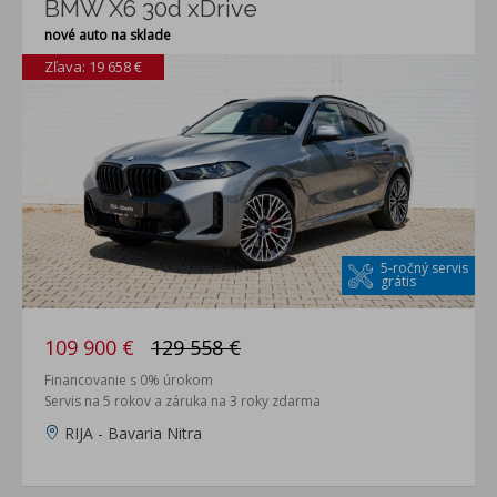
BMW X6 30d xDrive
nové auto na sklade
Zľava: 19 658 €
5-ročný servis
grátis
109 900 €
129 558 €
Financovanie s 0% úrokom
Servis na 5 rokov a záruka na 3 roky zdarma
RIJA - Bavaria Nitra