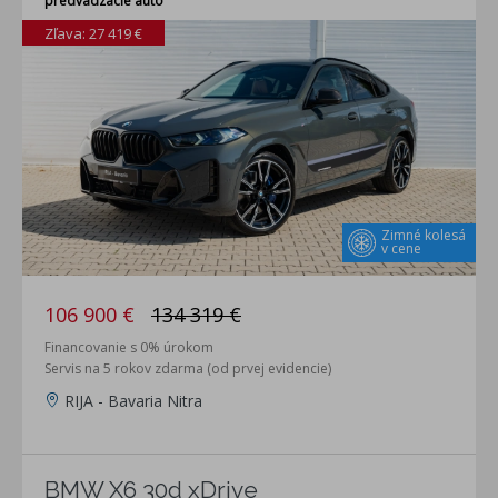
predvádzacie auto
Zľava: 27 419 €
Zimné kolesá
v cene
106 900 €
134 319 €
Financovanie s 0% úrokom
Servis na 5 rokov zdarma (od prvej evidencie)
RIJA - Bavaria Nitra
BMW X6 30d xDrive