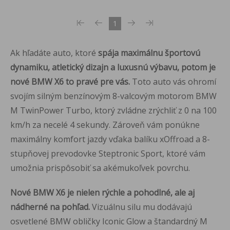
1
Ak hľadáte auto, ktoré
spája maximálnu športovú
dynamiku, atletický dizajn a luxusnú výbavu, potom je
nové BMW X6 to pravé pre vás.
Toto auto vás ohromí
svojím silným benzínovým 8-valcovým motorom BMW
M TwinPower Turbo, ktorý zvládne zrýchliť z 0 na 100
km/h za necelé 4 sekundy. Zároveň vám ponúkne
maximálny komfort jazdy vďaka balíku xOffroad a 8-
stupňovej prevodovke Steptronic Sport, ktoré vám
umožnia prispôsobiť sa akémukoľvek povrchu.
Nové BMW X6 je nielen rýchle a pohodlné, ale aj
nádherné na pohľad.
Vizuálnu silu mu dodávajú
osvetlené BMW obličky Iconic Glow a štandardný M