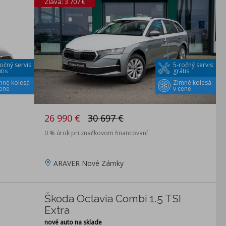
Zľava: 3 707 €
očný servis
5-ročný servis
tis
grátis
mné kolesá
Zimné kolesá
cene
v cene
26 990 €
30 697 €
0 % úrok pri značkovom financovaní
ARAVER Nové Zámky
Škoda Octavia Combi 1.5 TSI
Extra
nové auto na sklade