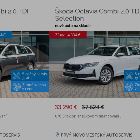
i 2.0 TDI
Škoda Octavia Combi 2.0 TD
Selection
nové auto na sklade
Zľava: 4 334 €
ANÉ
5-ročný servis
5-r
grátis
grá
Zimné kolesá
Zi
v cene
v 
33 290 €
37 624 €
aní .
0 % úrok pri značkovom financovaní .
TOSERVIS
PRVÝ NOVOMESTSKÝ AUTOSERVIS