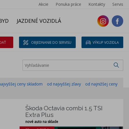
Akcie
Ponuka práce
Kontakty
Servis
BYD
JAZDENÉ VOZIDLÁ
DAŤ
OBJEDNANIE DO SERVISU
VÝKUP VOZIDLA
najvyššej ceny skladom
od najvyššej zľavy
od najnižšej ceny
Škoda Octavia combi 1.5 TSI
Extra Plus
nové auto na sklade