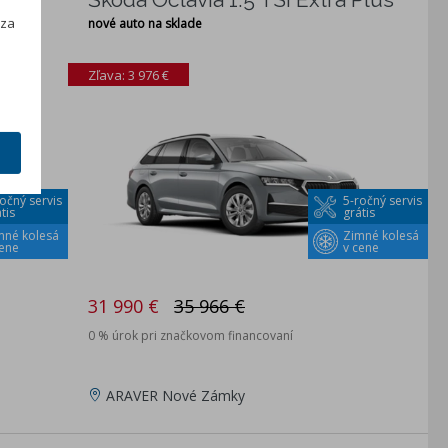
h
 za
nové auto na sklade
Zľava: 3 976 €
očný servis
5-ročný servis
tis
grátis
mné kolesá
Zimné kolesá
cene
v cene
31 990 €
35 966 €
0 % úrok pri značkovom financovaní
ARAVER Nové Zámky