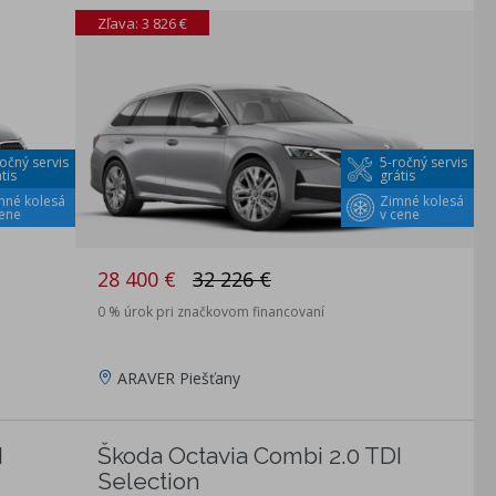
Zľava: 3 826 €
očný servis
5-ročný servis
tis
grátis
mné kolesá
Zimné kolesá
cene
v cene
28 400 €
32 226 €
0 % úrok pri značkovom financovaní
ARAVER Piešťany
I
Škoda Octavia Combi 2.0 TDI
Selection