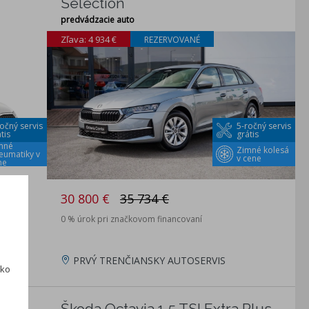
Selection
predvádzacie auto
Zľava: 4 934 €
REZERVOVANÉ
očný servis
5-ročný servis
tis
grátis
mné
Zimné kolesá
eumatiky v
v cene
ne
30 800 €
35 734 €
0 % úrok pri značkovom financovaní
PRVÝ TRENČIANSKY AUTOSERVIS
ako
Škoda Octavia 1.5 TSI Extra Plus