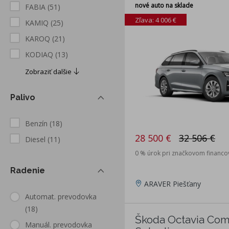
nové auto na sklade
FABIA
(51)
Zľava: 4 006 €
KAMIQ
(25)
KAROQ
(21)
KODIAQ
(13)
Zobraziť dalšie
Palivo
Benzín
(18)
28 500 €
32 506 €
Diesel
(11)
0 % úrok pri značkovom financo
Radenie
ARAVER Piešťany
Automat. prevodovka
(18)
Škoda Octavia Comb
Manuál. prevodovka