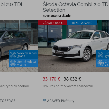
i 2.0 TDI
Škoda Octavia Combi 2.0 TD
Selection
nové auto na sklade
Zľava: 4 862 €
REZERVOVANÉ
5-ročný servis
5-r
grátis
grá
Zimné kolesá
Zi
v cene
v 
33 170 €
38 032 €
vaní fyzickou osobou
0 % úrok pri značkovom financovaní
TOSERVIS
ARAVER Piešťany