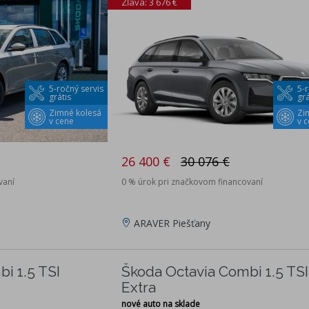
Zľava: 3 676 €
5-ročný servis
5-r
grátis
grá
Zimné kolesá
Zi
v cene
v 
26 400 €
30 076 €
vaní
0 % úrok pri značkovom financovaní
ARAVER Piešťany
i 1.5 TSI
Škoda Octavia Combi 1.5 TSI
Extra
nové auto na sklade