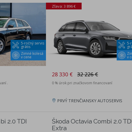
Zľava: 3 896 €
5-ročný servis
5-r
grátis
grá
Zimné kolesá
Zi
v cene
v 
28 330 €
32 226 €
aní .
0 % úrok pri značkovom financovaní
PRVÝ TRENČIANSKY AUTOSERVIS
i 2.0 TDI
Škoda Octavia Combi 2.0 TD
Extra