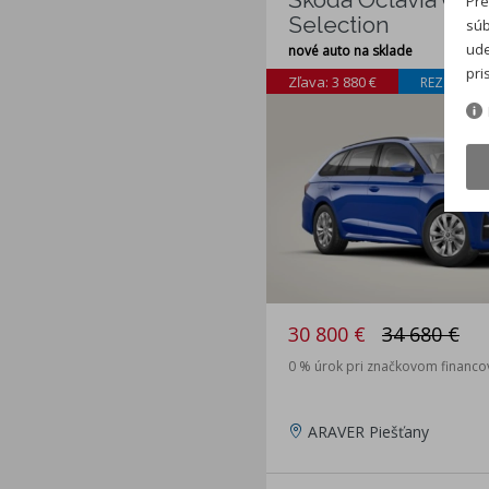
Pre
Selection
súb
ude
nové auto na sklade
pri
Zľava: 3 880 €
REZERVOV
30 800 €
34 680 €
0 % úrok pri značkovom financo
ARAVER Piešťany