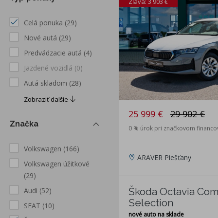
Zľava: 3 903 €
Celá ponuka
(29)
Nové autá
(29)
Predvádzacie autá
(4)
Jazdené vozidlá
(0)
Autá skladom
(28)
Zobraziť dalšie
25 999 €
29 902 €
Značka
0 % úrok pri značkovom financo
Volkswagen
(166)
ARAVER Piešťany
Volkswagen úžitkové
(29)
Škoda Octavia Comb
Audi
(52)
Selection
SEAT
(10)
nové auto na sklade