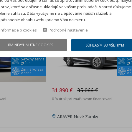
to od Vás potrebujeme súhlas so zpracovaním súborov cookies, tj. malýc
Selection
orov, ktoré sa dočasne ukladajú vo vašom prehliadači. Vopred ďakujeme
lenie súhlasu. Dáta využijeme na zlepšovanie našich služieb a
nové auto na sklade
spôsobenie obsahu webu priamo Vám na mieru.
Zľava: 3 176 €
ANÉ
REZERVOVANÉ
Informácie o cookies
Podrobné nastavenie
IBA NEVYHNUTNÉ COOKIES
SÚHLASÍM SO VŠETKÝM
5-ročný servis
5-r
grátis
grá
Zimné kolesá
Zi
v cene
v 
31 890 €
35 066 €
vaní
0 % úrok pri značkovom financovaní
ARAVER Nové Zámky