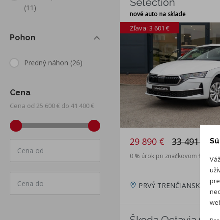
Selection
(11)
nové auto na sklade
Zľava: 3 601 €
Pohon
Predný náhon
(26)
Cena
Cena od 25 600 € do 41 400 €
29 890 €
33 491 €
Sú
Cena od
0 % úrok pri značkovom financo
Váž
uží
pre
Cena do
PRVÝ TRENČIANSKY AUT
neo
web
Škoda Octavia Comb