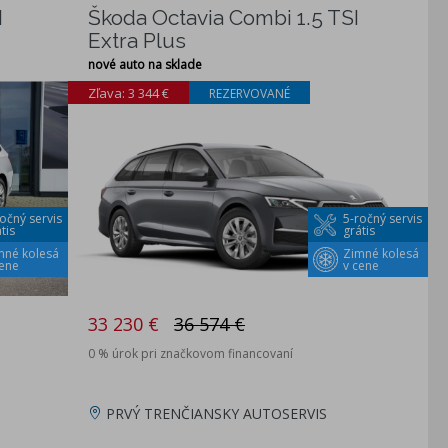
I
Škoda Octavia Combi 1.5 TSI
Extra Plus
nové auto na sklade
Zľava: 3 344 €
REZERVOVANÉ
očný servis
5-ročný servis
tis
grátis
mné kolesá
Zimné kolesá
cene
v cene
33 230 €
36 574 €
0 % úrok pri značkovom financovaní
PRVÝ TRENČIANSKY AUTOSERVIS