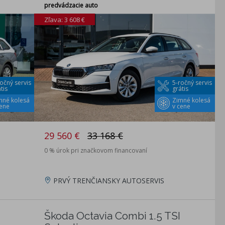
predvádzacie auto
Zľava: 3 608 €
očný servis
5-ročný servis
tis
grátis
mné kolesá
Zimné kolesá
cene
v cene
29 560 €
33 168 €
0 % úrok pri značkovom financovaní
PRVÝ TRENČIANSKY AUTOSERVIS
Škoda Octavia Combi 1.5 TSI