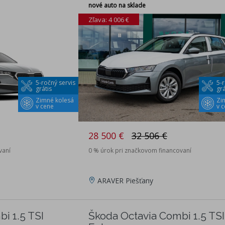
nové auto na sklade
Zľava: 4 006 €
5-ročný servis
5-r
grátis
grá
Zimné kolesá
Zi
v cene
v 
28 500 €
32 506 €
vaní
0 % úrok pri značkovom financovaní
ARAVER Piešťany
i 1.5 TSI
Škoda Octavia Combi 1.5 TSI