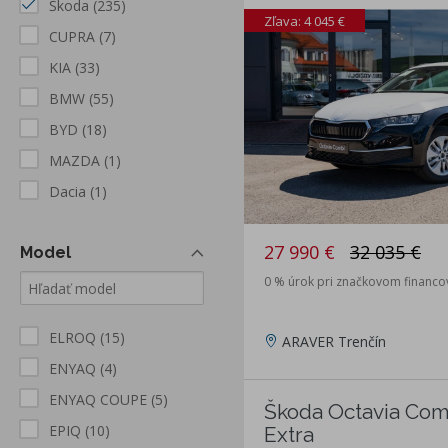
Škoda
(235)
Zľava: 4 045 €
CUPRA
(7)
KIA
(33)
BMW
(55)
BYD
(18)
MAZDA
(1)
Dacia
(1)
27 990 €
32 035 €
Model
0 % úrok pri značkovom financov
ELROQ
(15)
ARAVER Trenčín
ENYAQ
(4)
ENYAQ COUPE
(5)
Škoda Octavia Comb
EPIQ
(10)
Extra