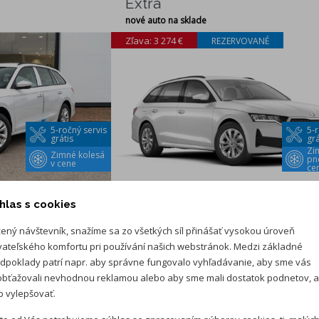
Extra
nové auto na sklade
Zľava: 3 274 €
REZERVOVANÉ
5-ročný servis
5-r
grátis
grá
Zi
Zimné kolesá
pn
v cene
ce
30 570 €
33 844 €
hlas s cookies
vaní
0 % úrok pri značkovom financovaní
ený návštevník, snažíme sa zo všetkých síl přinášať vysokou úroveň
vateľského komfortu pri používání našich webstránok. Medzi základné
dpoklady patrí napr. aby správne fungovalo vyhľadávanie, aby sme vás
OSERVIS
PRVÝ TRENČIANSKY AUTOSERVIS
bťažovali nevhodnou reklamou alebo aby sme mali dostatok podnetov, 
 vylepšovať.
i 1.5 TSI
Škoda Octavia Combi 1.5 TSI