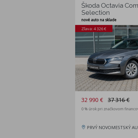
Škoda Octavia Comb
Selection
nové auto na sklade
Zľava: 4 326 €
32 990 €
37 316 €
0 % úrok pri značkovom financo
PRVÝ NOVOMESTSKÝ AU