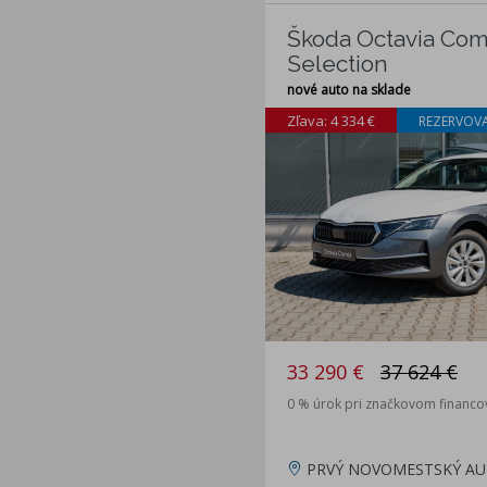
Škoda Octavia Comb
Selection
nové auto na sklade
Zľava: 4 334 €
REZERVOV
33 290 €
37 624 €
0 % úrok pri značkovom financov
PRVÝ NOVOMESTSKÝ AU