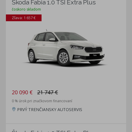
Škoda Fabia 1.0 TSI Extra Plus
čoskoro skladom
Zľava: 1 657 €
20 090 €
21 747 €
0 % úrok pri značkovom financovaní
PRVÝ TRENČIANSKY AUTOSERVIS