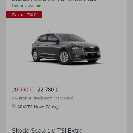
čoskoro skladom
Zľava: 1 790 €
20 990 €
22 780 €
0 % úrok pri značkovom financovaní
ARAVER Nové Zámky
Škoda Scala 1.0 TSI Extra