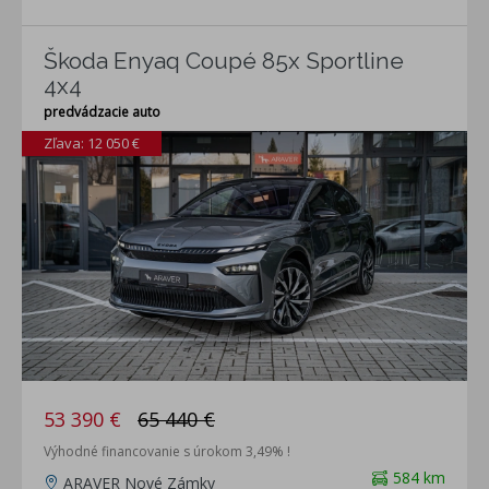
Škoda Enyaq Coupé 85x Sportline
4x4
predvádzacie auto
Zľava: 12 050 €
53 390 €
65 440 €
Výhodné financovanie s úrokom 3,49% !
584 km
ARAVER Nové Zámky