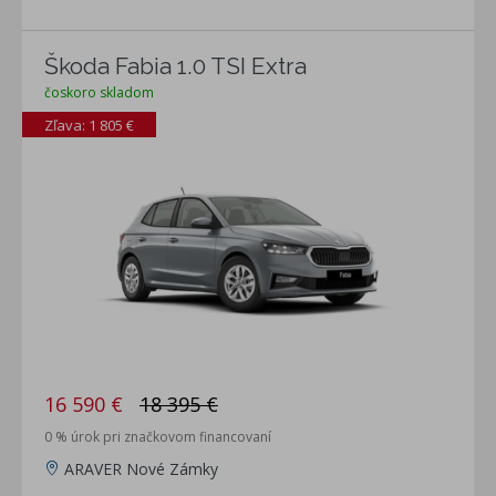
Škoda Fabia 1.0 TSI Extra
čoskoro skladom
Zľava: 1 805 €
16 590 €
18 395 €
0 % úrok pri značkovom financovaní
ARAVER Nové Zámky