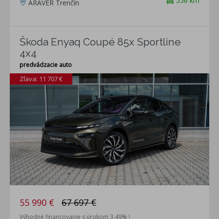
556 km
ARAVER Trenčín
Škoda Enyaq Coupé 85x Sportline
4x4
predvádzacie auto
Zľava: 11 707 €
55 990 €
67 697 €
Výhodné financovanie s úrokom 3,49% !