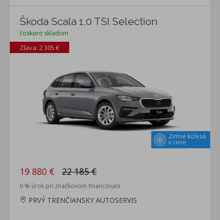
Škoda Scala 1.0 TSI Selection
čoskoro skladom
Zľava: 2 305 €
Zimné kolesá
v cene
19 880 €
22 185 €
0 % úrok pri značkovom financovaní
PRVÝ TRENČIANSKY AUTOSERVIS