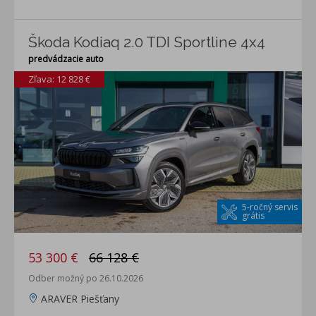
Škoda Kodiaq 2.0 TDI Sportline 4x4
predvádzacie auto
Zľava: 12 828 €
5-ročný servis
grátis
53 300 €
66 128 €
Odber možný po 26.10.2026
ARAVER Piešťany