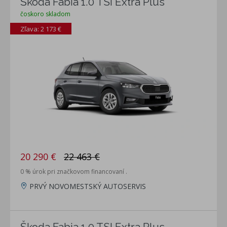
Škoda Fabia 1.0 TSI Extra Plus
čoskoro skladom
Zľava: 2 173 €
20 290 €
22 463 €
0 % úrok pri značkovom financovaní .
PRVÝ NOVOMESTSKÝ AUTOSERVIS
Škoda Fabia 1.0 TSI Extra Plus