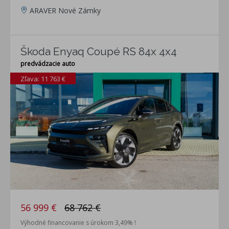
ARAVER Nové Zámky
Škoda Enyaq Coupé RS 84x 4x4
predvádzacie auto
Zľava: 11 763 €
56 999 €
68 762 €
Výhodné financovanie s úrokom 3,49% !