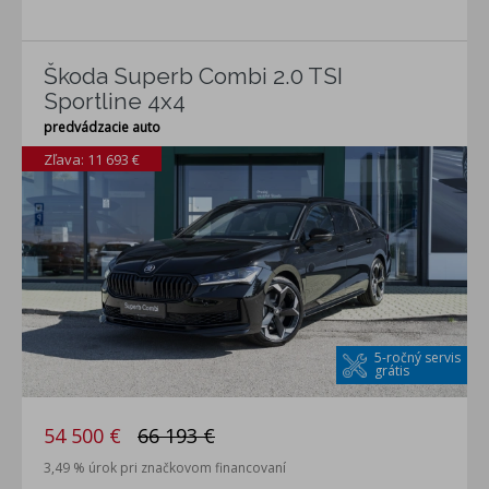
Škoda Superb Combi 2.0 TSI
Sportline 4x4
predvádzacie auto
Zľava: 11 693 €
5-ročný servis
grátis
54 500 €
66 193 €
3,49 % úrok pri značkovom financovaní