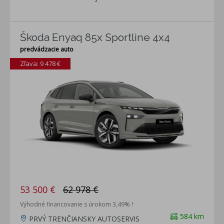
Škoda Enyaq 85x Sportline 4x4
predvádzacie auto
Zľava: 9 478 €
53 500 €
62 978 €
Výhodné financovanie s úrokom 3,49% !
584 km
PRVÝ TRENČIANSKY AUTOSERVIS