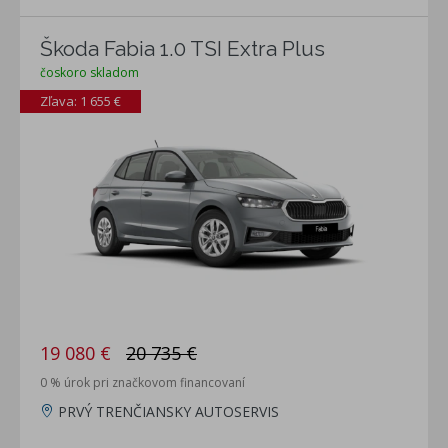
Škoda Fabia 1.0 TSI Extra Plus
čoskoro skladom
Zľava: 1 655 €
19 080 €
20 735 €
0 % úrok pri značkovom financovaní
PRVÝ TRENČIANSKY AUTOSERVIS