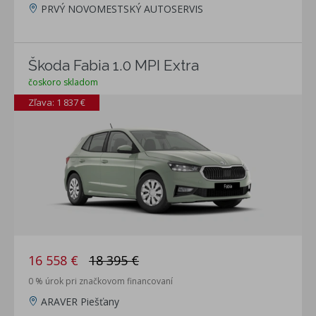
PRVÝ NOVOMESTSKÝ AUTOSERVIS
Škoda Fabia 1.0 MPI Extra
čoskoro skladom
Zľava: 1 837 €
16 558 €
18 395 €
0 % úrok pri značkovom financovaní
ARAVER Piešťany