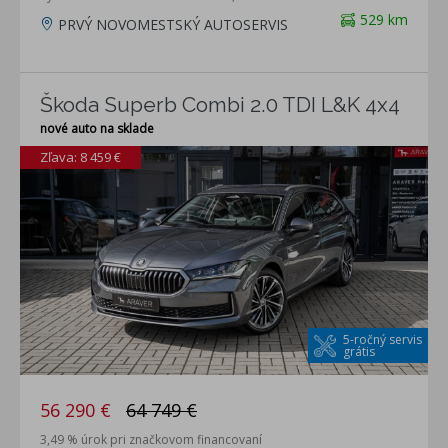
529 km
PRVÝ NOVOMESTSKÝ AUTOSERVIS
Škoda Superb Combi 2.0 TDI L&K 4x4
nové auto na sklade
Zľava: 8 459 €
5-ročný servis
grátis
56 290 €
64 749 €
3,49 % úrok pri značkovom financovaní