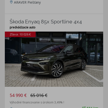
ARAVER Piešťany
Škoda Enyaq 85x Sportline 4x4
predvádzacie auto
Zľava: 10 026 €
54 990 €
65 016 €
Výhodné financovanie s úrokom 3,49% !