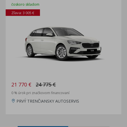
čoskoro skladom
Zľava: 3 005 €
21 770 €
24 775 €
0 % úrok pri značkovom financovaní
PRVÝ TRENČIANSKY AUTOSERVIS