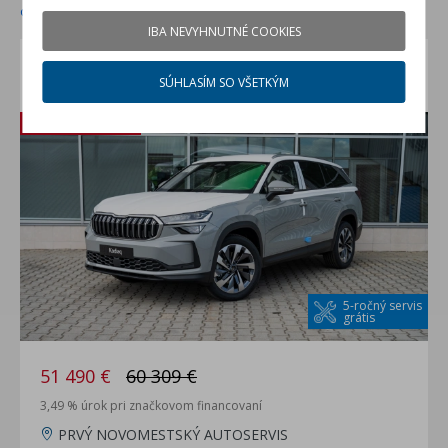
od najvyššej zľavy
od najnižšej ceny
IBA NEVYHNUTNÉ COOKIES
Škoda Kodiaq 2.0 TDI Platinum 4x4
SÚHLASÍM SO VŠETKÝM
nové auto na sklade
Zľava: 8 819 €
5-ročný servis
grátis
51 490 €
60 309 €
3,49 % úrok pri značkovom financovaní
PRVÝ NOVOMESTSKÝ AUTOSERVIS