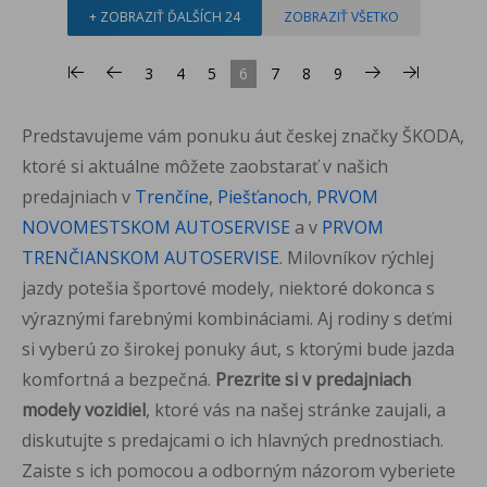
+ ZOBRAZIŤ ĎALŠÍCH 24
ZOBRAZIŤ VŠETKO
3
4
5
6
7
8
9
Predstavujeme vám ponuku áut českej značky ŠKODA,
ktoré si aktuálne môžete zaobstarať v našich
predajniach v
Trenčíne
,
Piešťanoch
,
PRVOM
NOVOMESTSKOM AUTOSERVISE
a v
PRVOM
TRENČIANSKOM AUTOSERVISE
. Milovníkov rýchlej
jazdy potešia športové modely, niektoré dokonca s
výraznými farebnými kombináciami. Aj rodiny s deťmi
si vyberú zo širokej ponuky áut, s ktorými bude jazda
komfortná a bezpečná.
Prezrite si v predajniach
modely vozidiel
, ktoré vás na našej stránke zaujali, a
diskutujte s predajcami o ich hlavných prednostiach.
Zaiste s ich pomocou a odborným názorom vyberiete