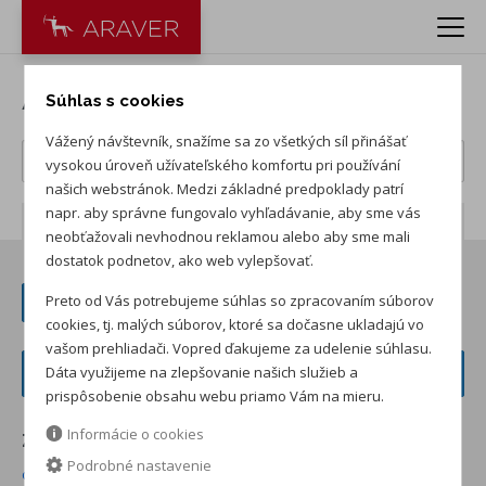
Autá ŠKODA
Súhlas s cookies
Vážený návštevník, snažíme sa zo všetkých síl přinášať
vysokou úroveň užívateľského komfortu pri používání
našich webstránok. Medzi základné predpoklady patrí
napr. aby správne fungovalo vyhľadávanie, aby sme vás
Počet záznamov:
232
neobťažovali nevhodnou reklamou alebo aby sme mali
dostatok podnetov, ako web vylepšovať.
Preto od Vás potrebujeme súhlas so zpracovaním súborov
+ ZOBRAZIŤ PREDCHÁDZAJÚCICH 24
cookies, tj. malých súborov, ktoré sa dočasne ukladajú vo
vašom prehliadači. Vopred ďakujeme za udelenie súhlasu.
FILTER VOZIDIEL
Dáta využijeme na zlepšovanie našich služieb a
prispôsobenie obsahu webu priamo Vám na mieru.
Informácie o cookies
Zoradiť podľa:
Podrobné nastavenie
od najnižšej ceny skladom
od najvyššej ceny skladom