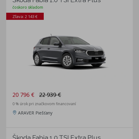
čoskoro skladom
Zľava: 2 143 €
20 796 €
22 939 €
0 % úrok pri značkovom financovaní
ARAVER Piešťany
Škoda Fabia 1.0 TSI Extra Plus