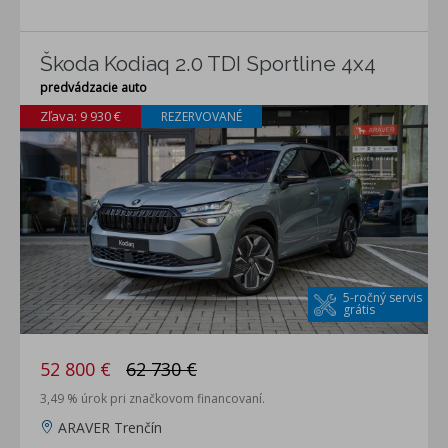
Škoda Kodiaq 2.0 TDI Sportline 4x4
predvádzacie auto
Zľava: 9 930 €
REZERVOVANÉ
5-ročný servis
grátis
52 800 €
62 730 €
3,49 % úrok pri značkovom financovaní.
ARAVER Trenčín