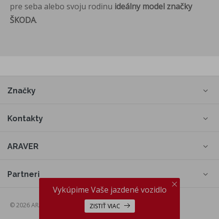
pre seba alebo svoju rodinu
ideálny model značky
ŠKODA
.
Značky
Kontakty
ARAVER
Partneri
Vykúpime Vaše jazdené vozidlo
© 2026 ARAVER a.s., web by
cream
ZISTIŤ VIAC