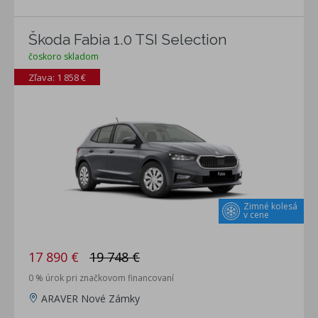
Škoda Fabia 1.0 TSI Selection
čoskoro skladom
Zľava: 1 858 €
Zimné kolesá
v cene
17 890 €
19 748 €
0 % úrok pri značkovom financovaní
ARAVER Nové Zámky