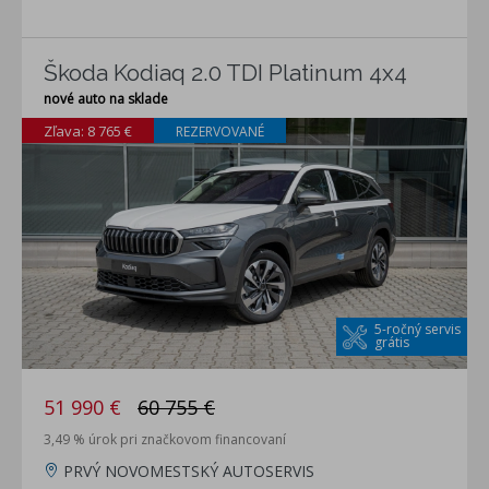
Škoda Kodiaq 2.0 TDI Platinum 4x4
nové auto na sklade
Zľava: 8 765 €
REZERVOVANÉ
5-ročný servis
grátis
51 990 €
60 755 €
3,49 % úrok pri značkovom financovaní
PRVÝ NOVOMESTSKÝ AUTOSERVIS