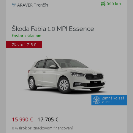
565 km
ARAVER Trenčín
Škoda Fabia 1.0 MPI Essence
čoskoro skladom
Zľava: 1 715 €
Zimné kolesá
v cene
15 990 €
17 705 €
0 % úrok pri značkovom financovaní .