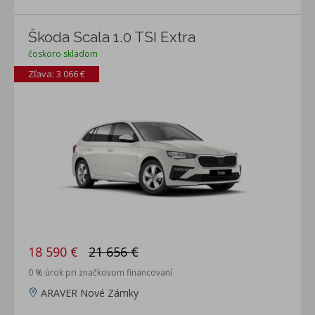
Škoda Scala 1.0 TSI Extra
čoskoro skladom
Zľava: 3 066 €
18 590 €
21 656 €
0 % úrok pri značkovom financovaní
ARAVER Nové Zámky