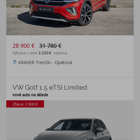
28 900 €
31 780 €
Výbava v cene
3 230 €
zdarma
ARAVER Trenčín - Opatová
VW Golf 1.5 eTSI Limited
nové auto na sklade
Zľava: 2 600 €