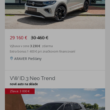
29 160 €
30 460 €
Výbava v cene
3 230 €
zdarma
Extra bonus 1 400 € pri značkovom financovaní
ARAVER Piešťany
VW ID.3 Neo Trend
nové auto na sklade
Zľava: 3 000 €