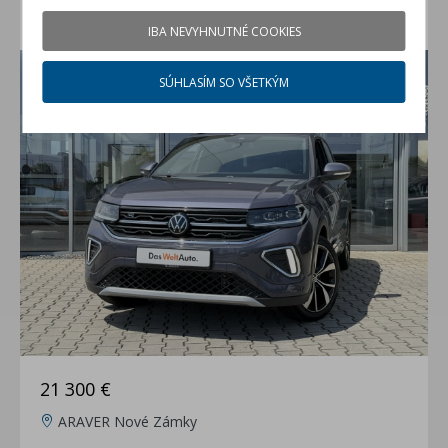
VW T-Cross 1.0 TSI R-Line Limited
IBA NEVYHNUTNÉ COOKIES
jazdené auto (rok 2025, 19700 km)
SÚHLASÍM SO VŠETKÝM
21 300 €
ARAVER Nové Zámky