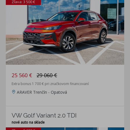
Zľava: 3 500 €
25 560 €
29 060 €
Extra bonus 1 700 € pri značkovom financovaní
ARAVER Trenčín - Opatová
VW Golf Variant 2.0 TDI
nové auto na sklade