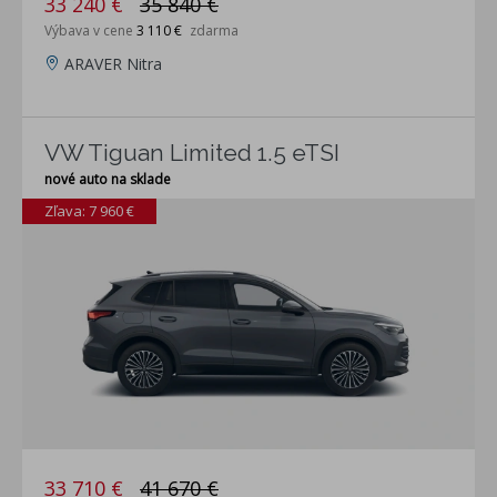
33 240 €
35 840 €
Výbava v cene
3 110 €
zdarma
ARAVER Nitra
VW Tiguan Limited 1.5 eTSI
nové auto na sklade
Zľava: 7 960 €
33 710 €
41 670 €