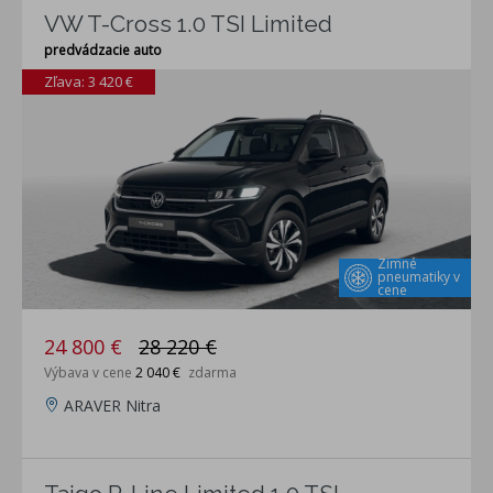
VW T-Cross 1.0 TSI Limited
predvádzacie auto
Zľava: 3 420 €
Zimné
pneumatiky v
cene
24 800 €
28 220 €
Výbava v cene
2 040 €
zdarma
ARAVER Nitra