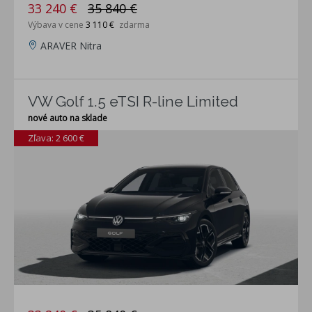
33 240 €
35 840 €
Výbava v cene
3 110 €
zdarma
ARAVER Nitra
VW Golf 1.5 eTSI R-line Limited
nové auto na sklade
Zľava: 2 600 €