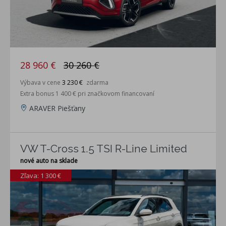
28 960 €
30 260 €
Výbava v cene
3 230 €
zdarma
Extra bonus 1 400 € pri značkovom financovaní
ARAVER Piešťany
VW T-Cross 1.5 TSI R-Line Limited
nové auto na sklade
Zľava: 1 300 €