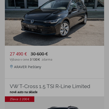
27 490 €
30 600 €
Výbava v cene
3 130 €
zdarma
ARAVER Piešťany
VW T-Cross 1.5 TSI R-Line Limited
nové auto na sklade
Zľava: 2 200 €