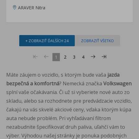
ARAVER Nitra
+ ZOBRAZIŤ ĎALŠÍCH 24
ZOBRAZIŤ VŠETKO
1
2
3
4
Máte záujem o vozidlo, s ktorým bude vaša
jazda
bezpečná a komfortná
? Nemecká značka
Volkswagen
splní vaše očakávania. Či už si vyberiete nové auto zo
skladu, alebo sa rozhodnete pre predvádzacie vozidlo,
čakajú na vás skvelé akciové ceny, vďaka ktorým kúpa
auta nebude problém. Pri vyhľadávaní filtrom
nezabudnite špecifikovať druh paliva, uľahčí vám to
výber. Výhodou našej stránky je ponuka podobných