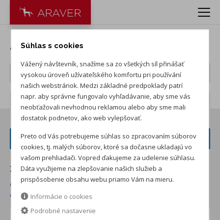
Autá Volkswagen
Súhlas s cookies
Vážený návštevník, snažíme sa zo všetkých síl přinášať
vysokou úroveň užívateľského komfortu pri používání
našich webstránok. Medzi základné predpoklady patrí
napr. aby správne fungovalo vyhľadávanie, aby sme vás
Počet záznamov:
181
neobťažovali nevhodnou reklamou alebo aby sme mali
dostatok podnetov, ako web vylepšovať.
Preto od Vás potrebujeme súhlas so zpracovaním súborov
FILTER VOZIDIEL
cookies, tj. malých súborov, ktoré sa dočasne ukladajú vo
vašom prehliadači. Vopred ďakujeme za udelenie súhlasu.
Dáta využijeme na zlepšovanie našich služieb a
Zoradiť podľa:
prispôsobenie obsahu webu priamo Vám na mieru.
od najnižšej ceny skladom
od najvyššej ceny skladom
od najvyššej zľavy
od najnižšej ceny
Informácie o cookies
Podrobné nastavenie