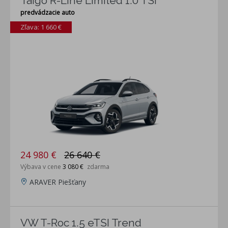
Taigo R-Line Limited 1.0 TSI
predvádzacie auto
Zľava: 1 660 €
24 980 €
26 640 €
Výbava v cene
3 080 €
zdarma
ARAVER Piešťany
VW T-Roc 1.5 eTSI Trend