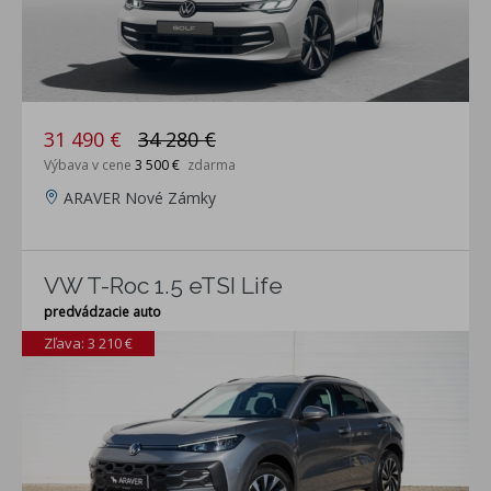
31 490 €
34 280 €
Výbava v cene
3 500 €
zdarma
ARAVER Nové Zámky
VW T-Roc 1.5 eTSI Life
predvádzacie auto
Zľava: 3 210 €