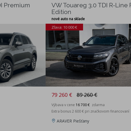
DI Premium
VW Touareg 3.0 TDI R-Line F
Edition
nové auto na sklade
Zľava: 10 000 €
79 260 €
89 260 €
Výbava v cene
16 700 €
zdarma
Extra bonus 2 600 € pri značkovom financovaní
ARAVER Piešťany