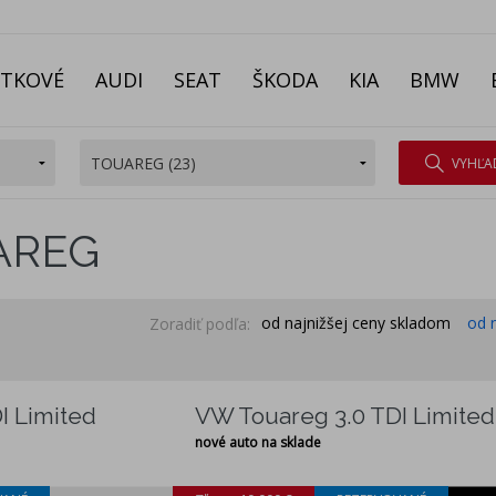
ITKOVÉ
AUDI
SEAT
ŠKODA
KIA
BMW
VYHĽA
AREG
od najnižšej ceny skladom
od 
Zoradiť podľa:
I Limited
VW Touareg 3.0 TDI Limited
nové auto na sklade