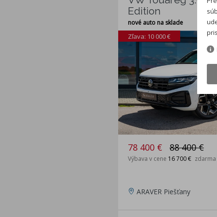
Pre
Edition
súb
ude
nové auto na sklade
pri
Zľava: 10 000 €
78 400 €
88 400 €
Výbava v cene
16 700 €
zdarma
ARAVER Piešťany