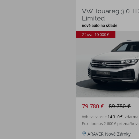
VW Touareg 3.0 T
Limited
nové auto na sklade
Zľava: 10 000 €
79 780 €
89 780 €
Výbava v cene
14 310 €
zdarma
Extra bonus 2 600 € pri značkov
ARAVER Nové Zámky