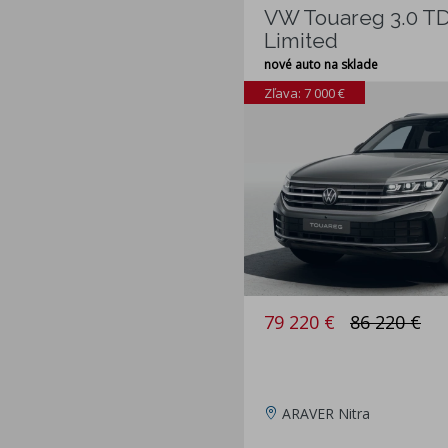
VW Touareg 3.0 T
Limited
nové auto na sklade
Zľava: 7 000 €
79 220 €
86 220 €
ARAVER Nitra