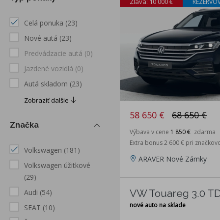
Zľava: 10 000 €
REZERVO
Celá ponuka
(23)
Nové autá
(23)
Predvádzacie autá
(0)
Jazdené vozidlá
(0)
Autá skladom
(23)
Zobraziť dalšie
58 650 €
68 650 €
Značka
Výbava v cene
1 850 €
zdarma
Extra bonus 2 600 € pri značkov
Volkswagen
(181)
ARAVER Nové Zámky
Volkswagen úžitkové
(29)
VW Touareg 3.0 TD
Audi
(54)
nové auto na sklade
SEAT
(10)