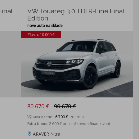
inal
VW Touareg 3.0 TDI R-Line Final
Edition
nové auto na sklade
Zľava: 10 000 €
80 670 €
90 670 €
Výbava v cene
16 700 €
zdarma
Extra bonus 2 600 € pri značkovom financovaní
ARAVER Nitra