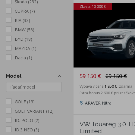
Škoda
(232)
Zľava: 10 000 €
CUPRA
(7)
KIA
(33)
BMW
(56)
BYD
(18)
MAZDA
(1)
Dacia
(1)
59 150 €
69 150 €
Model
Výbava v cene
1 850 €
zdarma
Extra bonus 2 600 € pri značkov
GOLF
(13)
ARAVER Nitra
GOLF VARIANT
(12)
ID. POLO
(2)
VW Touareg 3.0 T
ID.3 NEO
(3)
Limited