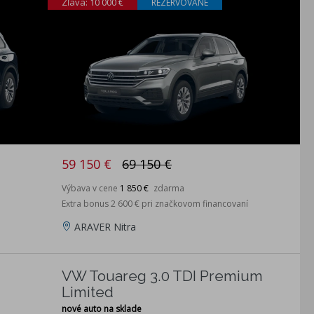
Zľava: 10 000 €
REZERVOVANÉ
59 150 €
69 150 €
Výbava v cene
1 850 €
zdarma
Extra bonus 2 600 € pri značkovom financovaní
ARAVER Nitra
VW Touareg 3.0 TDI Premium
Limited
nové auto na sklade