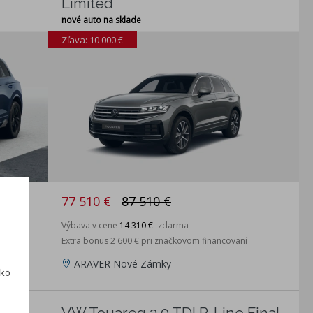
Limited
nové auto na sklade
Zľava: 10 000 €
77 510 €
87 510 €
Výbava v cene
14 310 €
zdarma
Extra bonus 2 600 € pri značkovom financovaní
ARAVER Nové Zámky
ako
inal
VW Touareg 3.0 TDI R-Line Final