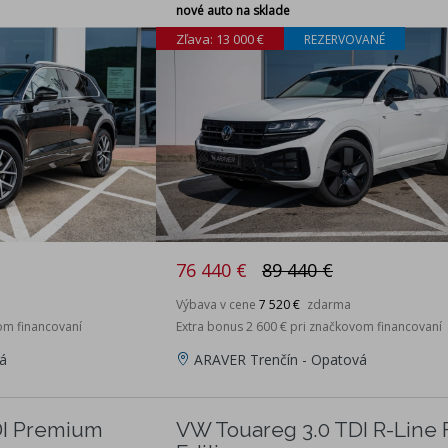
nové auto na sklade
Zľava: 13 000 €
REZERVOVANÉ
76 440 €
89 440 €
Výbava v cene
7 520 €
zdarma
om financovaní
Extra bonus 2 600 € pri značkovom financovaní
á
ARAVER Trenčín - Opatová
DI Premium
VW Touareg 3.0 TDI R-Line F