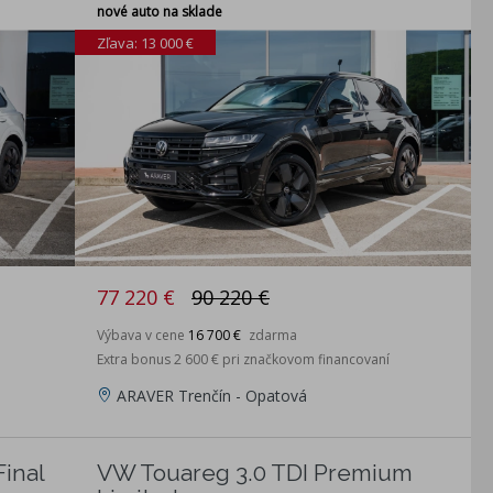
nové auto na sklade
Zľava: 13 000 €
77 220 €
90 220 €
Výbava v cene
16 700 €
zdarma
Extra bonus 2 600 € pri značkovom financovaní
ARAVER Trenčín - Opatová
inal
VW Touareg 3.0 TDI Premium