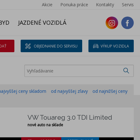
Akcie
Ponuka práce
Kontakty
Servis
BYD
JAZDENÉ VOZIDLÁ
DAŤ
OBJEDNANIE DO SERVISU
VÝKUP VOZIDLA
najvyššej ceny skladom
od najvyššej zľavy
od najnižšej ceny
VW Touareg 3.0 TDI Limited
nové auto na sklade