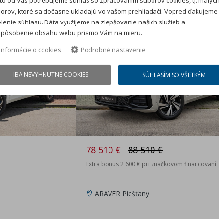
to od Vás potrebujeme súhlas so zpracovaním súborov cookies, tj. malýc
Edition
orov, ktoré sa dočasne ukladajú vo vašom prehliadači. Vopred ďakujeme
lenie súhlasu. Dáta využijeme na zlepšovanie našich služieb a
nové auto na sklade
spôsobenie obsahu webu priamo Vám na mieru.
Zľava: 10 000 €
Informácie o cookies
Podrobné nastavenie
IBA NEVYHNUTNÉ COOKIES
SÚHLASÍM SO VŠETKÝM
78 510 €
88 510 €
Extra bonus 2 600 € pri značkovom financovaní
ARAVER Piešťany