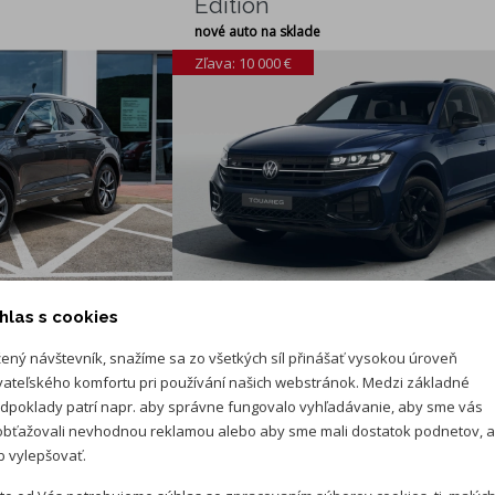
Edition
nové auto na sklade
Zľava: 10 000 €
77 380 €
87 380 €
hlas s cookies
Výbava v cene
16 700 €
zdarma
ený návštevník, snažíme sa zo všetkých síl přinášať vysokou úroveň
om financovaní
Extra bonus 2 600 € pri značkovom financovaní
vateľského komfortu pri používání našich webstránok. Medzi základné
dpoklady patrí napr. aby správne fungovalo vyhľadávanie, aby sme vás
á
ARAVER Nitra
bťažovali nevhodnou reklamou alebo aby sme mali dostatok podnetov, 
 vylepšovať.
 R-Line Final
VW Touareg 3.0 TDI R-Line F