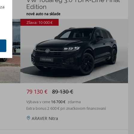
h
Edition
 za
nové auto na sklade
Zľava: 10 000 €
79 130 €
89 130 €
Výbava v cene
16 700 €
zdarma
Extra bonus 2 600 € pri značkovom financovaní
ARAVER Nitra