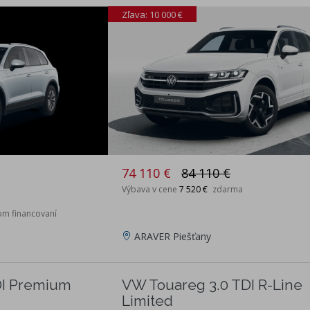
Zľava: 10 000 €
74 110 €
84 110 €
Výbava v cene
7 520 €
zdarma
om financovaní
ARAVER Piešťany
DI Premium
VW Touareg 3.0 TDI R-Line
Limited