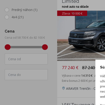
Limited
nové auto na sklade
Predný náhon
(1)
Zľava: 10 000 €
4x4
(21)
Cena
Cena od 58 700 € do 82 100 €
Cena od
77 240 €
87 240 €
Sú
Cena do
Výbava v cene
14 310 €
zdarma
Váž
Extra bonus 2 600 € pri značkov
uží
pre
ARAVER Trenčín - Opatov
neo
web
VW Touareg 3.0 TDI