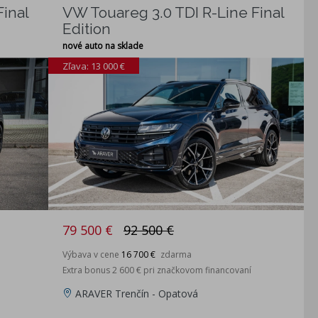
inal
VW Touareg 3.0 TDI R-Line Final
Edition
nové auto na sklade
Zľava: 13 000 €
79 500 €
92 500 €
Výbava v cene
16 700 €
zdarma
Extra bonus 2 600 € pri značkovom financovaní
ARAVER Trenčín - Opatová