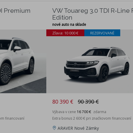
DI Premium
VW Touareg 3.0 TDI R-Line F
Edition
nové auto na sklade
Zľava: 10 000 €
REZERVOVANÉ
80 390 €
90 390 €
Výbava v cene
16 700 €
zdarma
om financovaní
Extra bonus 2 600 € pri značkovom financovaní
ARAVER Nové Zámky