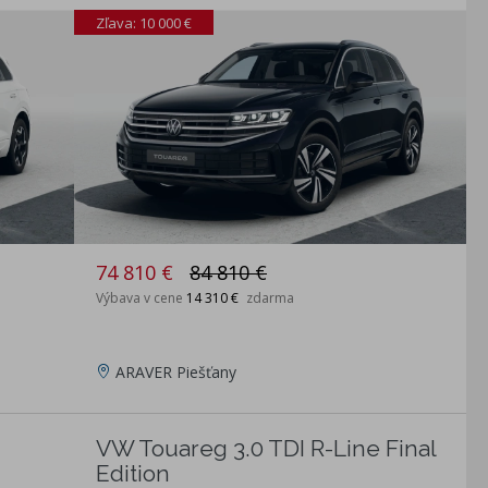
Zľava: 10 000 €
74 810 €
84 810 €
Výbava v cene
14 310 €
zdarma
ARAVER Piešťany
VW Touareg 3.0 TDI R-Line Final
Edition