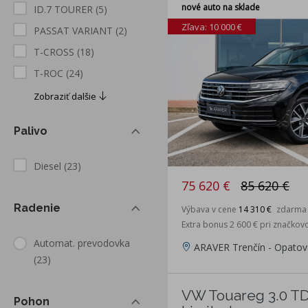
nové auto na sklade
ID.7 TOURER
(5)
Zľava: 10 000 €
PASSAT VARIANT
(2)
T-CROSS
(18)
T-ROC
(24)
Zobraziť dalšie
Palivo
Diesel
(23)
75 620 €
85 620 €
Radenie
Výbava v cene
14 310 €
zdarma
Extra bonus 2 600 € pri značkov
Automat. prevodovka
ARAVER Trenčín - Opatov
(23)
VW Touareg 3.0 T
Pohon