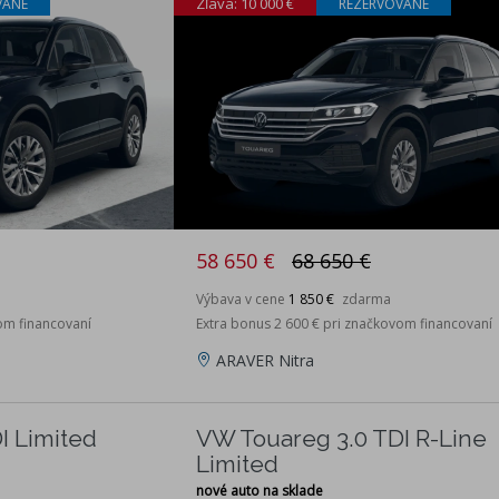
Zľava: 10 000 €
VANÉ
REZERVOVANÉ
58 650 €
68 650 €
Výbava v cene
1 850 €
zdarma
om financovaní
Extra bonus 2 600 € pri značkovom financovaní
ARAVER Nitra
I Limited
VW Touareg 3.0 TDI R-Line
Limited
nové auto na sklade