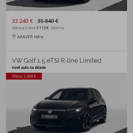
33 240 €
35 840 €
Výbava v cene
3 110 €
zdarma
ARAVER Nitra
VW Golf 1.5 eTSI R-line Limited
nové auto na sklade
Zľava: 2 600 €