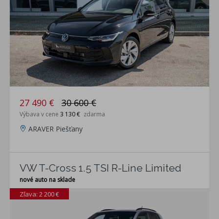
27 490 €
30 600 €
Výbava v cene
3 130 €
zdarma
ARAVER Piešťany
VW T-Cross 1.5 TSI R-Line Limited
nové auto na sklade
Zľava: 2 200 €