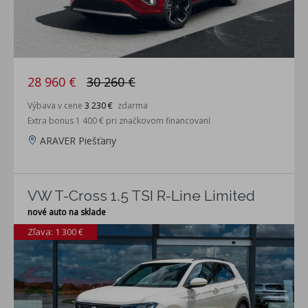
28 960 €
30 260 €
Výbava v cene
3 230 €
zdarma
Extra bonus 1 400 € pri značkovom financovaní
ARAVER Piešťany
VW T-Cross 1.5 TSI R-Line Limited
nové auto na sklade
Zľava: 1 300 €