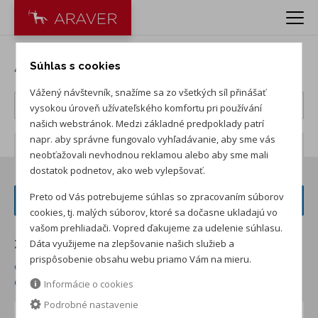
Autá Volkswagen
Súhlas s cookies
Vážený návštevník, snažíme sa zo všetkých síl přinášať
vysokou úroveň užívateľského komfortu pri používání
našich webstránok. Medzi základné predpoklady patrí
napr. aby správne fungovalo vyhľadávanie, aby sme vás
Počet záznamov:
162
neobťažovali nevhodnou reklamou alebo aby sme mali
dostatok podnetov, ako web vylepšovať.
Preto od Vás potrebujeme súhlas so zpracovaním súborov
FILTER VOZIDIEL
cookies, tj. malých súborov, ktoré sa dočasne ukladajú vo
vašom prehliadači. Vopred ďakujeme za udelenie súhlasu.
Dáta využijeme na zlepšovanie našich služieb a
Zoradiť podľa:
prispôsobenie obsahu webu priamo Vám na mieru.
od najnižšej ceny skladom
od najvyššej ceny skladom
od najvyššej zľavy
od najnižšej ceny
Informácie o cookies
Podrobné nastavenie