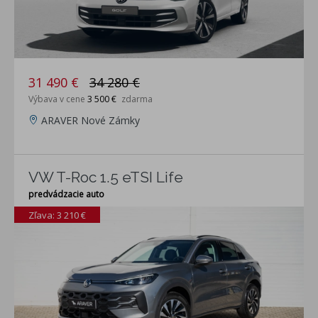
31 490 €
34 280 €
Výbava v cene
3 500 €
zdarma
ARAVER Nové Zámky
VW T-Roc 1.5 eTSI Life
predvádzacie auto
Zľava: 3 210 €