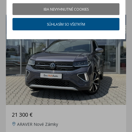
VW T-Cross 1.0 TSI R-Line Limited
IBA NEVYHNUTNÉ COOKIES
jazdené auto (rok 2025, 19700 km)
SÚHLASÍM SO VŠETKÝM
21 300 €
ARAVER Nové Zámky