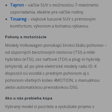
Tayron
– väčšie SUV s možnosťou 7-miestneho
usporiadania, ideálne pre väčšie rodiny.
Touareg
– vlajkové luxusné SUV s prémiovým
komfortom, výkonom a bohatou výbavou.
Pohony a motorizácie
Modely Volkswagen ponúkajú širokú škálu pohonov –
od úsporných benzínových motorov (TSI) a mild-
hybridov (eTSI), cez naftové (TDI) a plug-in hybridy
(eHybrid), až po plne elektrické modely radu ID. K
dispozícii sú vozidlá s predným pohonom aj s
pohonom všetkých kolies 4MOTION, s manuálnou
alebo automatickou prevodovkou DSG.
Ako u nás prebieha kúpa
Vybraný model si pozriete a vyskúšate priamo v