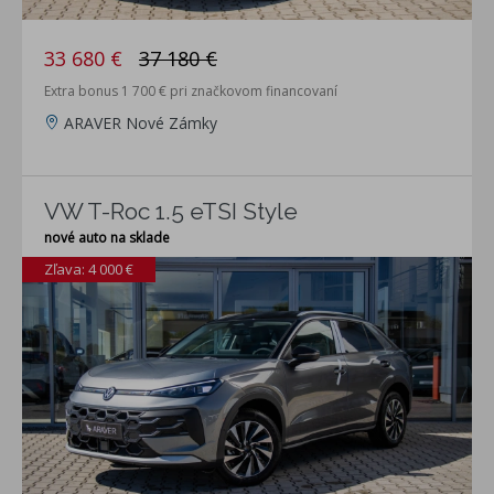
33 680 €
37 180 €
Extra bonus 1 700 € pri značkovom financovaní
ARAVER Nové Zámky
VW T-Roc 1.5 eTSI Style
nové auto na sklade
Zľava: 4 000 €