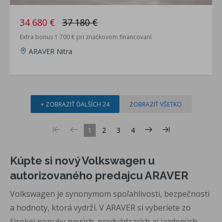
34 680 €
37 180 €
Extra bonus 1 700 € pri značkovom financovaní
ARAVER Nitra
+ ZOBRAZIŤ ĎALŠÍCH 24
ZOBRAZIŤ VŠETKO
1
2
3
4
Kúpte si nový Volkswagen u
autorizovaného predajcu ARAVER
Volkswagen je synonymom spoľahlivosti, bezpečnosti
a hodnoty, ktorá vydrží. V ARAVER si vyberiete zo
širokej ponuky nových, predvádzacích aj jazdených