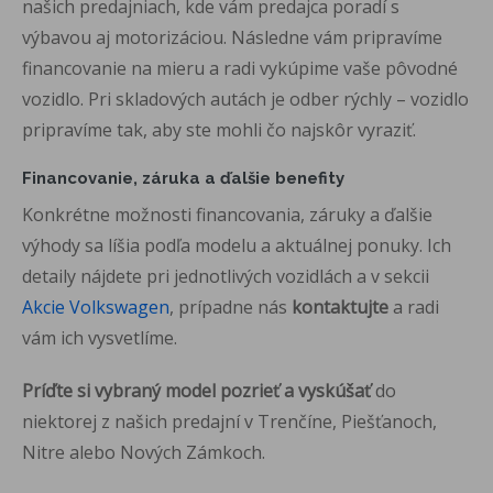
našich predajniach, kde vám predajca poradí s
výbavou aj motorizáciou. Následne vám pripravíme
financovanie na mieru a radi vykúpime vaše pôvodné
vozidlo. Pri skladových autách je
odber rýchly – vozidlo
pripravíme tak,
aby ste mohli čo najskôr vyraziť.
Financovanie, záruka a ďalšie
benefity
Konkrétne možnosti
financovania, záruky a ďalšie
výhody sa
líšia podľa modelu a
aktuálnej ponuky. Ich
detaily nájdete
pri jednotlivých
vozidlách a v sekcii
Akcie Volkswagen
, prípadne nás
kontaktujte
a radi
vám ich
vysvetlíme.
Príďte si vybraný model pozrieť a vyskúšať
do
niektorej z našich
predajní v Trenčíne, Piešťanoch,
Nitre
alebo Nových Zámkoch.