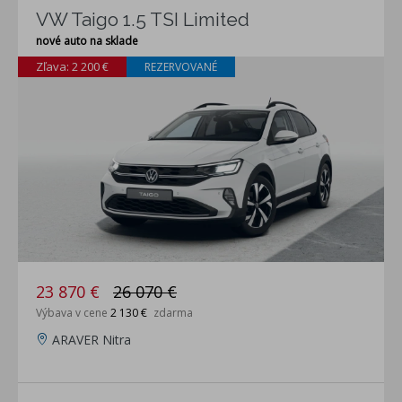
VW Taigo 1.5 TSI Limited
nové auto na sklade
Zľava: 2 200 €
REZERVOVANÉ
23 870 €
26 070 €
Výbava v cene
2 130 €
zdarma
ARAVER Nitra