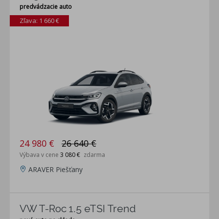
predvádzacie auto
Zľava: 1 660 €
24 980 €
26 640 €
Výbava v cene
3 080 €
zdarma
ARAVER Piešťany
VW T-Roc 1.5 eTSI Trend