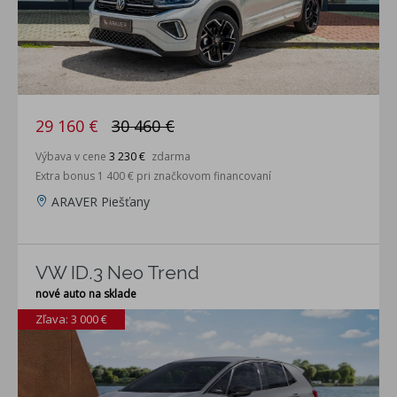
29 160 €
30 460 €
Výbava v cene
3 230 €
zdarma
Extra bonus 1 400 € pri značkovom financovaní
ARAVER Piešťany
VW ID.3 Neo Trend
nové auto na sklade
Zľava: 3 000 €