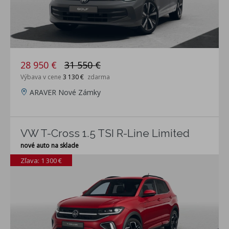
28 950 €
31 550 €
Výbava v cene
3 130 €
zdarma
ARAVER Nové Zámky
VW T-Cross 1.5 TSI R-Line Limited
nové auto na sklade
Zľava: 1 300 €