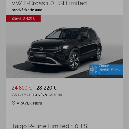
VW T-Cross 1.0 TSI Limited
predvádzacie auto
Zľava: 3 420 €
Zimné
pneumatiky v
cene
24 800 €
28 220 €
Výbava v cene
2 040 €
zdarma
ARAVER Nitra
Taigo R-Line Limited 1.0 TSI