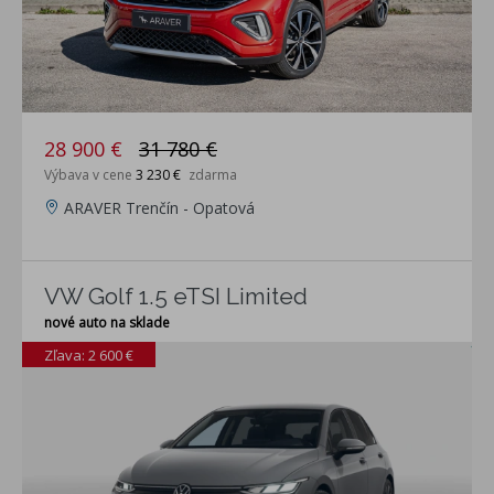
28 900 €
31 780 €
Výbava v cene
3 230 €
zdarma
ARAVER Trenčín - Opatová
VW Golf 1.5 eTSI Limited
nové auto na sklade
Zľava: 2 600 €