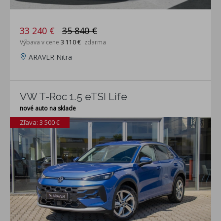
33 240 €
35 840 €
Výbava v cene
3 110 €
zdarma
ARAVER Nitra
VW T-Roc 1.5 eTSI Life
nové auto na sklade
Zľava: 3 500 €