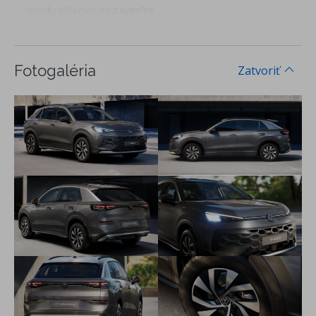
vpredu výškovo nastaviteľné
Airbag vodiča, spolujazdca s deaktiváciou, bočné airbagy
vpredu, hlavové airbagy vpredu a vzadu
Airbag medzi vodičom spolujazdcom
Fotogaléria
Zatvoriť
ESC, ABS s EBV, ASR, EDS, MSR
Pedestrian and Cyclist Recognition - asistent rozpoznávania
kolízie s chodcom a cyklistom s funkciou núdzového
brzdenia
Front Assist a City Brake - systém na sledovanie diania pred
vozidlom a systém núdzového brzdenia
Asistent prejazdu križovatkou
Side Assist - asistent zmeny jazdného pruhu, senzor
mŕtveho uhla
Monitoring okolia pri cúvaní
Asistent na bezpečné opustenie vozidla
Lane Assist - asistent zachovania jazdného pruhu
Systém rozpoznania únavy vodiča
ISOFIX systém na uchytenie detských sedačiek na sedadle
spolujazdca a na zadných sedadlách