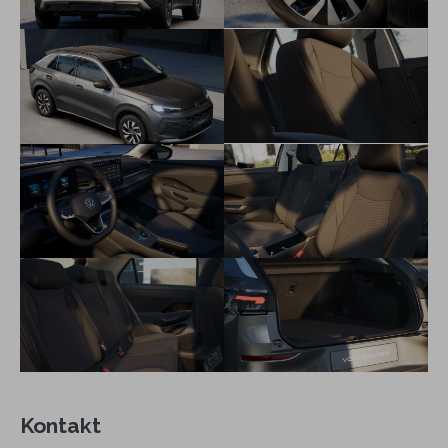
Tire Mobility Set, kompresor, náradie
Start-Stop System s rekuperáciou brzdnej energie
OPF - filter pevných častíc
Kontrola stavu tlaku v pneumatikách
Digital Cockpit - LCD prístrojový panel
Rádio Composition, 10,3" farebný dotykový displej, 6
reproduktorov vpredu a vzadu
Rozpoznávanie a zobrazovanie dopravných značiek
App-Connect Wireless - bezdrôtové pripojenie telefónu cez
AndroidAuto alebo Apple CarPlay
Tempomat
Parkovacie senzory vpredu a vzadu s optickým a akustickým
upozornením
Centrálne zamykanie s diaľkovým ovládaním, 2 sklápacie
kľúče
Keyless Go - štartovacie tlačidlo
Automatická klimatizácia Climatronic
Kontakt
Multifunkčný kožený volant, s radiacimi páčkami