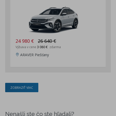
24 980 €
26 640 €
Výbava v cene
3 080 €
zdarma
ARAVER Piešťany
ZOBRAZIŤ VIAC
Nenašli ste čo ste hľadali?