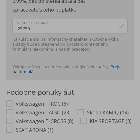
2.99%, bez poistenia auta a bez
spracovateľského poplatku.
Vložte cenu auta *
Kalkulácia má iba informačný charakter, skutočná výška
splátky bude upresnená po odoslaní kontaktného
formulára niektorému z našich predajcov.
Vykúpime Vaše jazdené vozidlo akejkoľvek značky.
Prejsť
na formulár
Podobné ponuky áut
Volkswagen T-ROC (6)
Volkswagen TAIGO (23)
Škoda KAMIQ (14)
Volkswagen T-CROSS (8)
KIA SPORTAGE (3)
SEAT ARONA (1)