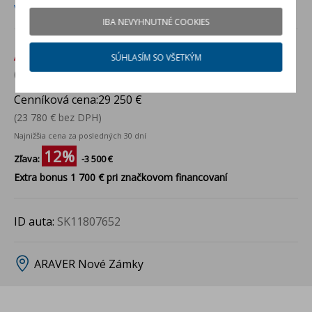
Viac info
IBA NEVYHNUTNÉ COOKIES
Akciová cena:
25 750 €
SÚHLASÍM SO VŠETKÝM
(20 935 € bez DPH)
Cenníková cena:
29 250 €
(23 780 € bez DPH)
Najnižšia cena za posledných 30 dní
12%
Zľava:
-3 500 €
Extra bonus 1 700 € pri značkovom financovaní
ID auta:
SK11807652
ARAVER Nové Zámky