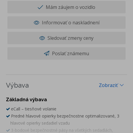
Mám záujem o vozidlo
Informovať o naskladnení
Sledovať zmeny ceny
Poslať známemu
Výbava
Zobraziť
Základná výbava
eCall – tiesňové volanie
Predné hlavové opierky bezpečnostne optimalizované, 3
hlavové opierky sedadiel vzadu
3-bodové bezpečnostné pásy na všetkých sedadlách,