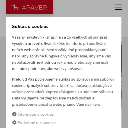
VW T-Roc 1.5 eTSI Trend
Súhlas s cookies
Vážený návštevník, snažíme sa zo všetkých síl přinášať
vysokou úroveň užívateľského komfortu pri používání
našich webstránok. Medzi základné predpoklady patrí
napr. aby správne fungovalo vyhľadávanie, aby sme vás
neobťažovali nevhodnou reklamou alebo aby sme mali
dostatok podnetov, ako web vylepšovať.
Preto od Vás potrebujeme súhlas so zpracovaním súborov
cookies, tj. malých súborov, ktoré sa dočasne ukladajú vo
vašom prehliadači. Vopred ďakujeme za udelenie súhlasu.
Dáta využijeme na zlepšovanie našich služieb a
prispôsobenie obsahu webu priamo Vám na mieru.
+ ďalších 11
Informácie o cookies
ČOSKORO SKLADOM
pre ARAVER Nové Zámky
Podrobné nastavenie