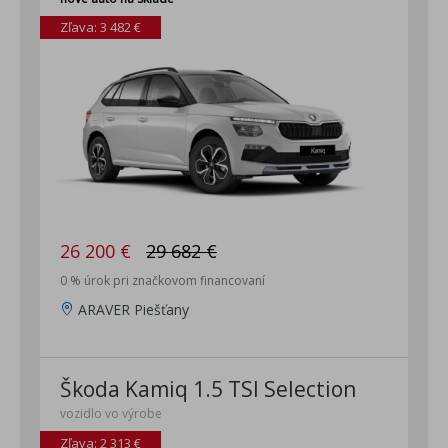
Zľava: 3 482 €
26 200 €
29 682 €
0 % úrok pri značkovom financovaní
ARAVER Piešťany
Škoda Kamiq 1.5 TSI Selection
vozidlo vo výrobe
Zľava: 2 313 €