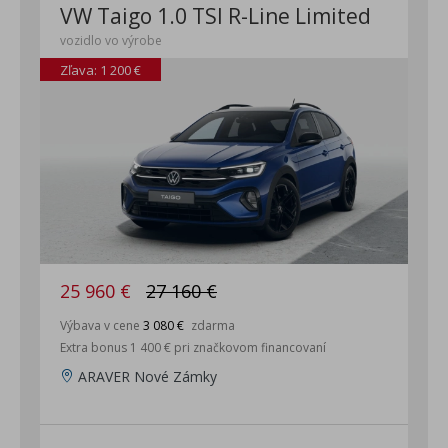
VW Taigo 1.0 TSI R-Line Limited
vozidlo vo výrobe
Zľava: 1 200 €
25 960 €
27 160 €
Výbava v cene
3 080 €
zdarma
Extra bonus 1 400 € pri značkovom financovaní
ARAVER Nové Zámky