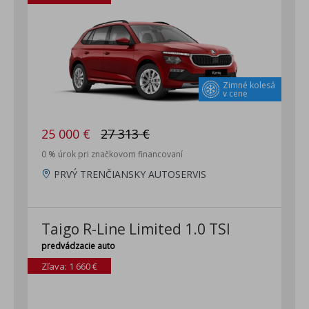
Zimné kolesá
v cene
25 000 €
27 313 €
0 % úrok pri značkovom financovaní
PRVÝ TRENČIANSKY AUTOSERVIS
Taigo R-Line Limited 1.0 TSI
predvádzacie auto
Zľava: 1 660 €