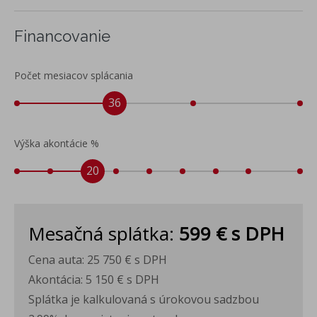
Stredová opierka rúk vpredu s odkladacím boxom
Make-up zrkadielka v slnečných clonách
Financovanie
Dekoratívne obklady v interiéri
Operadlá zadných sedadiel asymetricky delené a sklopné
Počet mesiacov splácania
LED predné svetlomety, LED zadné svetlá
Determálne sklá
36
Strešný nosič čierny
Strešná chrómová lišta na bokoch
Výška akontácie %
Oceľové disky 16", pneumatiky 225/60 R16
20
Príplatková výbava
Automatické ovládanie diaľkových svetiel Light Assist
Disky z ľahkej zliatiny 16" Bilbao, pneumatiky 225/60 R16
Mesačná splátka:
599 €
s DPH
Balík Rezerva - Rezervné koleso dojazdové, miestošetriace
- Zdvihák - Dvojitá podlaha batožinového priestoru
Cena auta:
25 750 €
s DPH
Predĺžená záruka na 4 roky / max. 80 000km
Akontácia:
5 150 €
s DPH
Splátka je kalkulovaná s úrokovou sadzbou