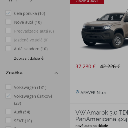
Zľava: 4 946 €
Celá ponuka
(10)
Nové autá
(10)
Predvádzacie autá
(0)
Jazdené vozidlá
(0)
Autá skladom
(10)
Zobraziť dalšie
37 280 €
42 226 €
Značka
Volkswagen
(181)
ARAVER Nitra
Volkswagen úžitkové
(29)
VW Amarok 3.0 TD
Audi
(54)
PanAmericana 4x4
SEAT
(10)
nové auto na sklade