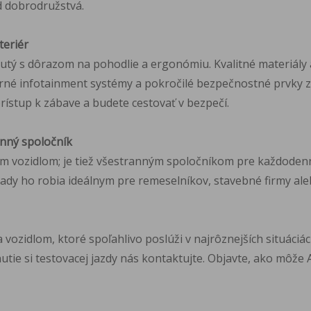
ad dobrodružstvá.
teriér
utý s dôrazom na pohodlie a ergonómiu. Kvalitné materiály 
erné infotainment systémy a pokročilé bezpečnostné prvky z
ístup k zábave a budete cestovať v bezpečí.
anný spoločník
m vozidlom; je tiež všestranným spoločníkom pre každodenné
ady ho robia ideálnym pre remeselníkov, stavebné firmy al
ozidlom, ktoré spoľahlivo poslúži v najrôznejších situáciách
tie si testovacej jazdy nás kontaktujte. Objavte, ako môže 