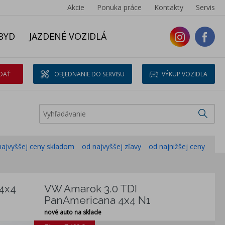
Akcie
Ponuka práce
Kontakty
Servis
BYD
JAZDENÉ VOZIDLÁ
DAŤ
OBJEDNANIE DO SERVISU
VÝKUP VOZIDLA
najvyššej ceny skladom
od najvyššej zľavy
od najnižšej ceny
4x4
VW Amarok 3.0 TDI
PanAmericana 4x4 N1
nové auto na sklade