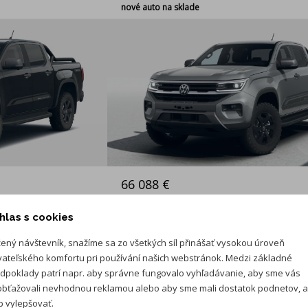
nové auto na sklade
66 088 €
hlas s cookies
ený návštevník, snažíme sa zo všetkých síl přinášať vysokou úroveň
ARAVER Nitra
vateľského komfortu pri používání našich webstránok. Medzi základné
dpoklady patrí napr. aby správne fungovalo vyhľadávanie, aby sme vás
bťažovali nevhodnou reklamou alebo aby sme mali dostatok podnetov, 
I
 vylepšovať.