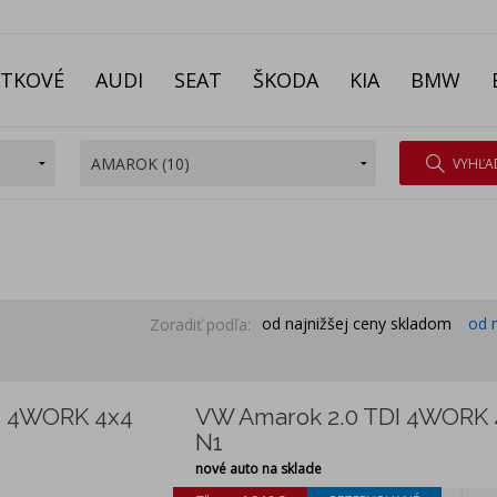
ITKOVÉ
AUDI
SEAT
ŠKODA
KIA
BMW
VYHĽA
od najnižšej ceny skladom
od 
Zoradiť podľa:
I 4WORK 4x4
VW Amarok 2.0 TDI 4WORK 
N1
nové auto na sklade