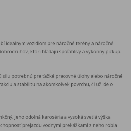
bí ideálnym vozidlom pre náročné terény a náročné
obrodruhov, ktorí hľadajú spoľahlivý a výkonný pickup.
 silu potrebnú pre ťažké pracovné úlohy alebo náročné
kciu a stabilitu na akomkoľvek povrchu, či už ide o
funkčný. Jeho odolná karoséria a vysoká svetlá výška
schopnosť prejazdu vodnými prekážkami z neho robia