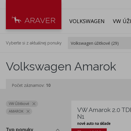
VOLKSWAGEN
VW ÚŽ
Vyberte si z aktuálnej ponuky
Volkswagen Amarok
Počet záznamov:
10
VW Úžitkové
VW Amarok 2.0 TD
AMAROK
N1
nové auto na sklade
Typ ponuky