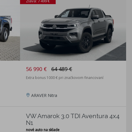
Zľava: 7 499 €
56 990 €
64 489 €
Extra bonus 1000 € pri značkovom financovaní
ARAVER Nitra
VW Amarok 3.0 TDI Aventura 4x4
N1
nové auto na sklade