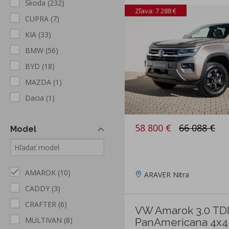
Škoda
(232)
Zľava: 7 288 €
CUPRA
(7)
KIA
(33)
BMW
(56)
BYD
(18)
MAZDA
(1)
Dacia
(1)
58 800 €
66 088 €
Model
AMAROK
(10)
ARAVER Nitra
CADDY
(3)
CRAFTER
(6)
VW Amarok 3.0 TD
MULTIVAN
(8)
PanAmericana 4x4