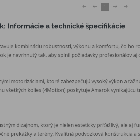
1
 Informácie a technické špecifikácie
vuje kombináciu robustnosti, výkonu a komfortu, čo ho ro
 je navrhnutý tak, aby splnil požiadavky profesionálov aj d
ými motorizáciami, ktoré zabezpečujú vysoký výkon a ťažnú
 všetkých kolies (4Motion) poskytuje Amarok vynikajúcu tra
tným dizajnom, ktorý je nielen esteticky príťažlivý, ale aj 
né prekážky a terény. Kvalitná podvozková konštrukcia a 