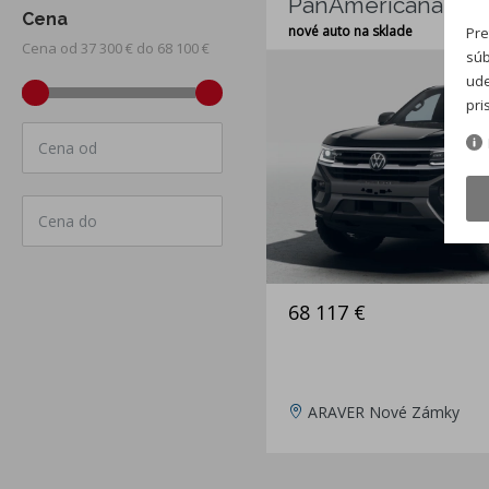
PanAmericana 4x4
Cena
nové auto na sklade
Pre
Cena od 37 300 € do 68 100 €
súb
ude
pri
Cena od
Cena do
68 117 €
ARAVER Nové Zámky