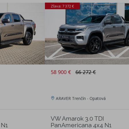
Zľava: 7 372 €
58 900 €
66 272 €
ARAVER Trenčín - Opatová
I
VW Amarok 3.0 TDI
 N1
PanAmericana 4x4 N1