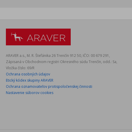
ARAVER a.s., M. R. Štefánika 26 Trenčín 912 50, IČO: 00 679 291,
Zápisaná v Obchodnom registri Okresného súdu Trenčín, odd.: Sa,
Vložka číslo: 69/R
Ochrana osobných údajov
Etický kódex skupiny ARAVER
Ochrana oznamovateľov protispoločenskej činnosti
Nastavenie súborov cookies