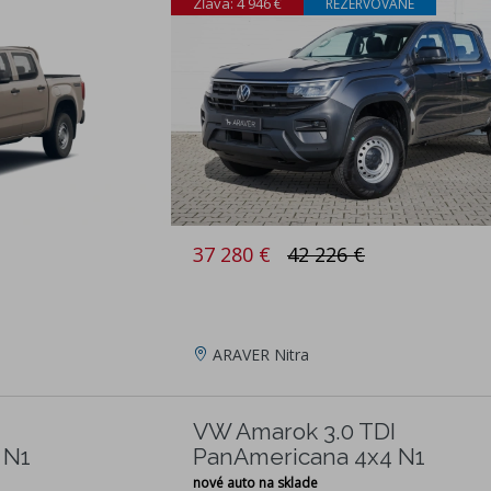
Zľava: 4 946 €
REZERVOVANÉ
37 280 €
42 226 €
ARAVER Nitra
I
VW Amarok 3.0 TDI
 N1
PanAmericana 4x4 N1
nové auto na sklade