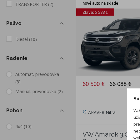
nové auto na sklade
TRANSPORTER
(2)
Zľava: 5 588 €
Palivo
Diesel
(10)
Radenie
Automat. prevodovka
(8)
60 500 €
66 088 €
Manuál. prevodovka
(2)
Sú
Váž
Pohon
ARAVER Nitra
uží
pre
4x4
(10)
neo
VW Amarok 3.0 TD
web