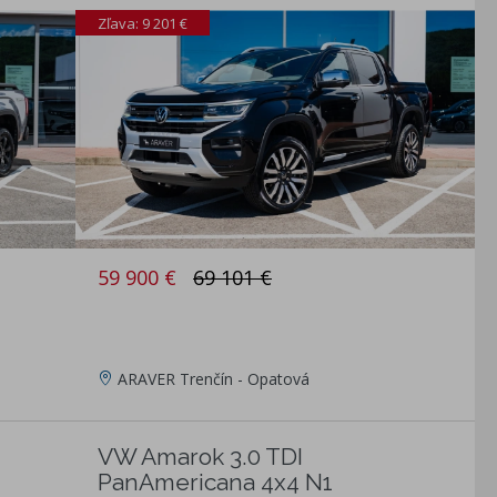
Zľava: 9 201 €
59 900 €
69 101 €
ARAVER Trenčín - Opatová
VW Amarok 3.0 TDI
PanAmericana 4x4 N1