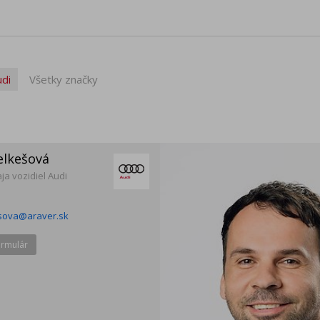
udi
Všetky značky
elkešová
a vozidiel Audi
esova@araver.sk
ormulár