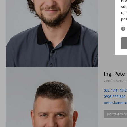
Pre
súb
ude
pri
Ing. Pet
vedúci servis
032 / 744 13 6
0903 222 846
peter.kamen
Kontaktný f