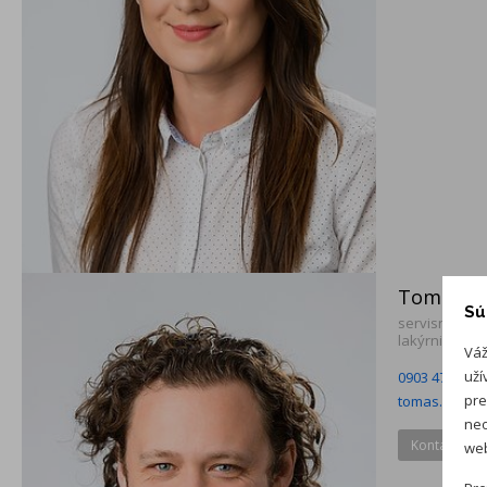
Tomáš Pil
Sú
servisný por
lakýrnicke pr
Váž
uží
0903 471 499
pre
tomas.pilis@
neo
Kontaktný f
web