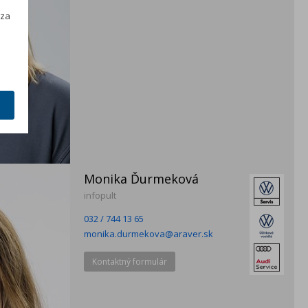
h
 za
Monika Ďurmeková
infopult
032 / 744 13 65
monika.durmekova@araver.sk
Kontaktný formulár