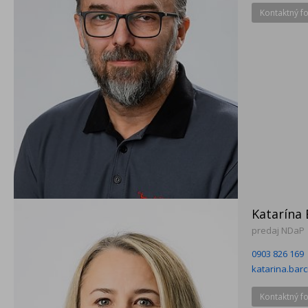
Kontaktný f
Katarína 
predaj NDaP
0903 826 169
katarina.bar
Kontaktný f