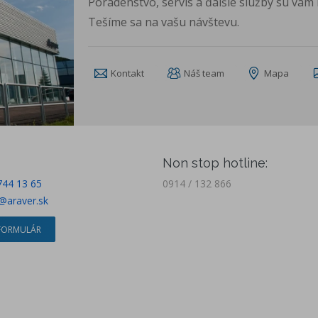
Poradenstvo, servis a ďalšie služby sú vám k
Tešíme sa na vašu návštevu.
Kontakt
Náš team
Mapa
Non stop hotline:
744 13 65
0914 / 132 866
@araver.sk
FORMULÁR