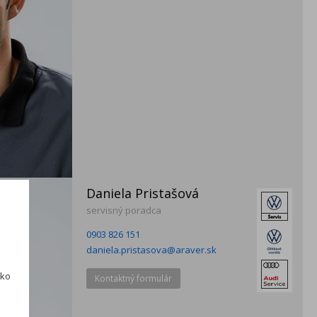
Daniela Pristašová
servisný poradca
0903 826 151
daniela.pristasova@araver.sk
ako
Kontaktný formulár