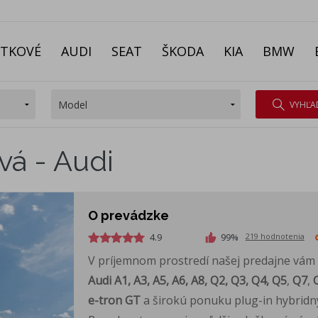
ITKOVÉ
AUDI
SEAT
ŠKODA
KIA
BMW
VYHĽA
á - Audi
O prevádzke
4.9
99
%
219
hodnotenia
V príjemnom prostredí našej predajne vám
Audi A1, A3, A5, A6, A8, Q2, Q3, Q4, Q5
,
Q7
,
e-tron GT
a širokú ponuku plug-in hybridn