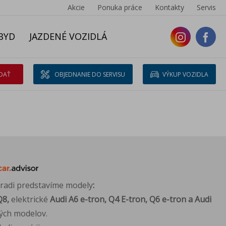
Akcie
Ponuka práce
Kontakty
Servis
BYD
JAZDENÉ VOZIDLÁ
DAŤ
OBJEDNANIE DO SERVISU
VÝKUP VOZIDLA
 radi predstavíme modely
:
Q8,
elektrické
Audi A6 e-tron, Q4 E-tron, Q6 e-tron a Audi
ých modelov.