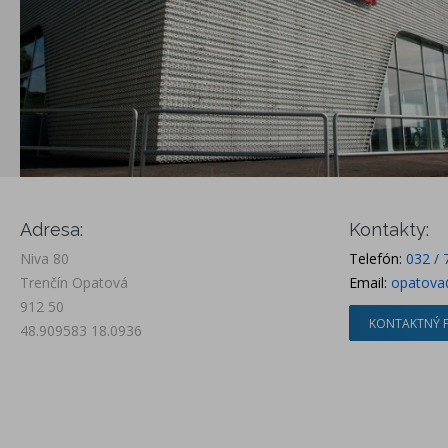
Adresa:
Kontakty:
Niva 80
Telefón:
032 / 
Trenčín Opatová
Email:
opatova
912 50
KONTAKTNÝ 
48.909583 18.0936