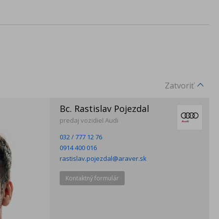
Zatvoriť
Bc. Rastislav Pojezdal
predaj vozidiel Audi
032 / 777 12 76
0914 400 016
rastislav.pojezdal@araver.sk
Kontaktný formulár