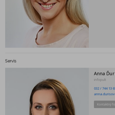
Servis
Anna Ďur
infopult
032 / 744 13 6
anna.duriso
Kontaktný f