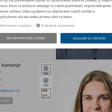
to od Vás potrebujeme súhlas so zpracovaním súborov cookies, tj. malýc
orov, ktoré sa dočasne ukladajú vo vašom prehliadači. Vopred ďakujeme
lenie súhlasu. Dáta využijeme na zlepšovanie našich služieb a
spôsobenie obsahu webu priamo Vám na mieru.
Informácie o cookies
Podrobné nastavenie
IBA NEVYHNUTNÉ COOKIES
SÚHLASÍM SO VŠETKÝM
er Kamenár
u
5
ar@araver.sk
ormulár