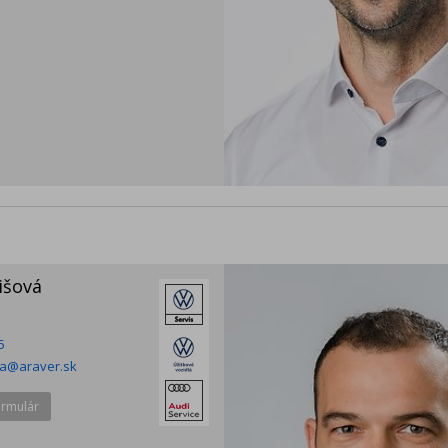
išová
5
va@araver.sk
ormulár