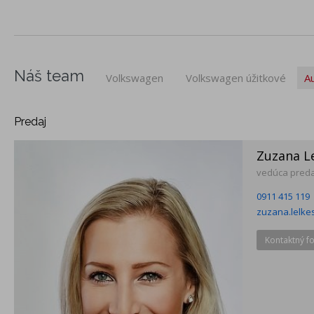
Náš team
Volkswagen
Volkswagen úžitkové
A
Predaj
Zuzana L
vedúca predaj
0911 415 119
zuzana.lelk
Kontaktný f