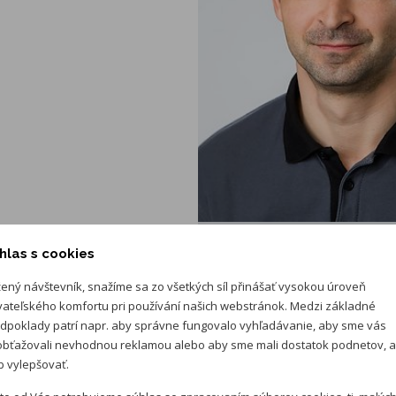
iš
hlas s cookies
adca - klampiarske a
áce
ený návštevník, snažíme sa zo všetkých síl přinášať vysokou úroveň
vateľského komfortu pri používání našich webstránok. Medzi základné
dpoklady patrí napr. aby správne fungovalo vyhľadávanie, aby sme vás
araver.sk
bťažovali nevhodnou reklamou alebo aby sme mali dostatok podnetov, 
ormulár
 vylepšovať.