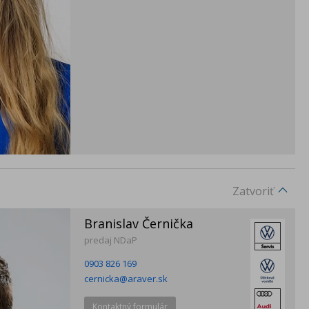
Zatvoriť
Branislav Černička
predaj NDaP
0903 826 169
cernicka@araver.sk
Kontaktný formulár