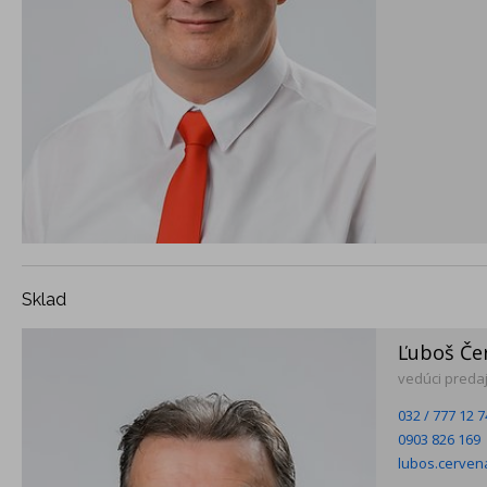
Sklad
Ľuboš Če
vedúci preda
032 / 777 12 7
0903 826 169
lubos.cerve