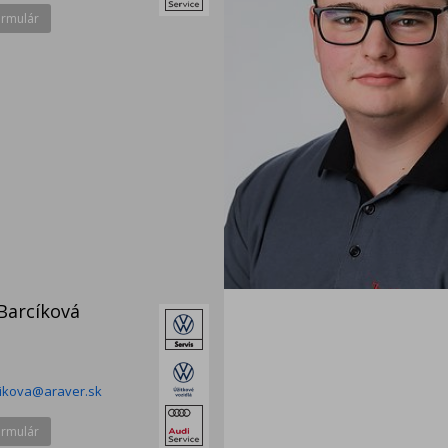
ormulár
Barcíková
cikova@araver.sk
ormulár