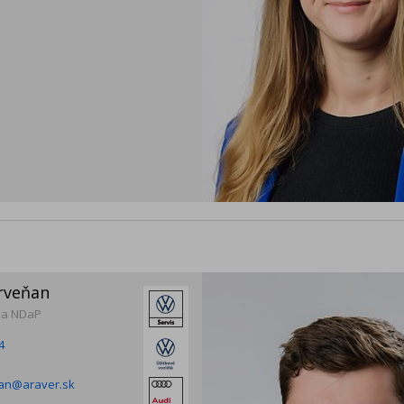
rveňan
ja NDaP
4
nan@araver.sk