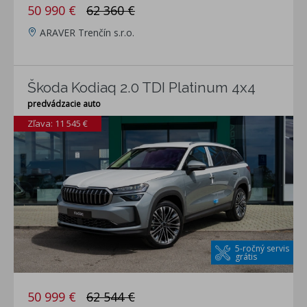
50 990 €
62 360 €
ARAVER Trenčín s.r.o.
Škoda Kodiaq 2.0 TDI Platinum 4x4
predvádzacie auto
Zľava: 11 545 €
5-ročný servis
grátis
50 999 €
62 544 €