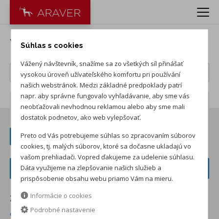
Vozidlá
Súhlas s cookies
Vážený návštevník, snažíme sa zo všetkých síl přinášať
vysokou úroveň užívateľského komfortu pri používání
našich webstránok. Medzi základné predpoklady patrí
napr. aby správne fungovalo vyhľadávanie, aby sme vás
Počet záznamov:
94
neobťažovali nevhodnou reklamou alebo aby sme mali
dostatok podnetov, ako web vylepšovať.
Preto od Vás potrebujeme súhlas so zpracovaním súborov
+ ZOBRAZIŤ PREDCHÁDZAJÚCICH 24
cookies, tj. malých súborov, ktoré sa dočasne ukladajú vo
vašom prehliadači. Vopred ďakujeme za udelenie súhlasu.
FILTER VOZIDIEL
Dáta využijeme na zlepšovanie našich služieb a
prispôsobenie obsahu webu priamo Vám na mieru.
Informácie o cookies
Zoradiť podľa:
Podrobné nastavenie
od najnižšej ceny skladom
od najvyššej ceny skladom