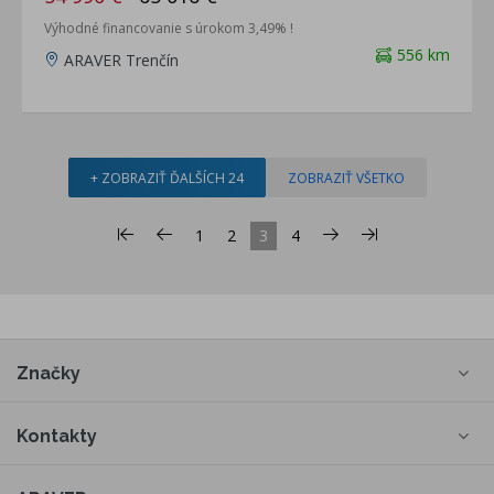
Výhodné financovanie s úrokom 3,49% !
556 km
ARAVER Trenčín
+ ZOBRAZIŤ ĎALŠÍCH 24
ZOBRAZIŤ VŠETKO
1
2
3
4
Značky
Kontakty