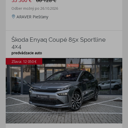
53 300 €
66 128 €
Odber možný po 26.10.2026
ARAVER Piešťany
Škoda Enyaq Coupé 85x Sportline
4x4
predvádzacie auto
Zľava: 12 050 €