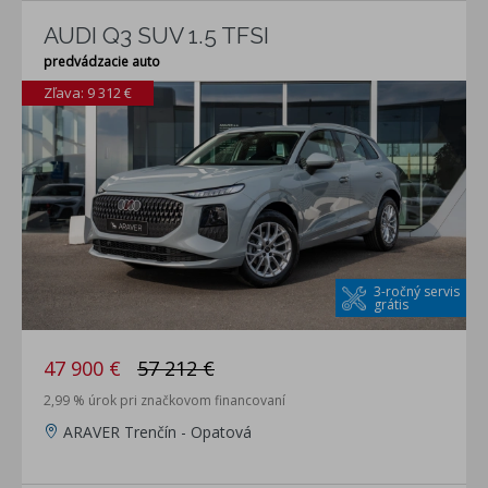
AUDI Q3 SUV 1.5 TFSI
predvádzacie auto
Zľava: 9 312 €
3-ročný servis
grátis
47 900 €
57 212 €
2,99 % úrok pri značkovom financovaní
ARAVER Trenčín - Opatová