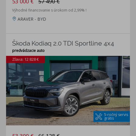
53 000 €
57 490 €
Výhodné financovanie s úrokom od 2,99% !
ARAVER - BYD
Škoda Kodiaq 2.0 TDI Sportline 4x4
predvádzacie auto
Zľava: 12 828 €
5-ročný servis
grátis