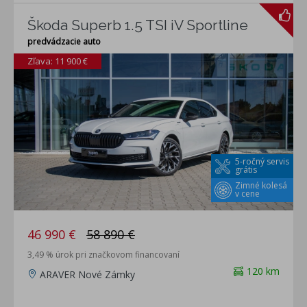
Škoda Superb 1.5 TSI iV Sportline
predvádzacie auto
Zľava: 11 900 €
5-ročný servis
grátis
Zimné kolesá
v cene
46 990 €
58 890 €
3,49 % úrok pri značkovom financovaní
120 km
ARAVER Nové Zámky