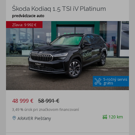
Škoda Kodiaq 1.5 TSI iV Platinum
predvádzacie auto
Zľava: 9 992 €
5-ročný servis
grátis
48 999 €
58 991 €
3,49 % úrok pri značkovom financovaní
120 km
ARAVER Piešťany