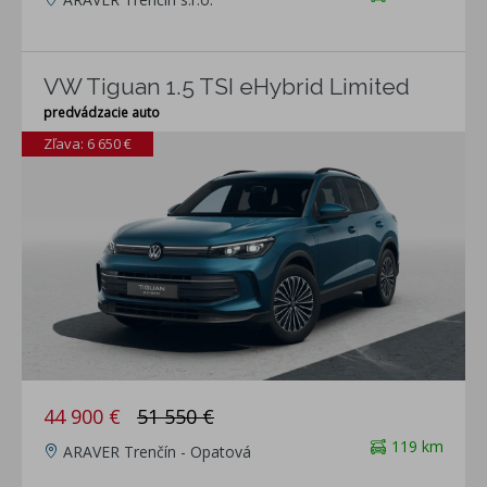
VW Tiguan 1.5 TSI eHybrid Limited
predvádzacie auto
Zľava: 6 650 €
44 900 €
51 550 €
119 km
ARAVER Trenčín - Opatová