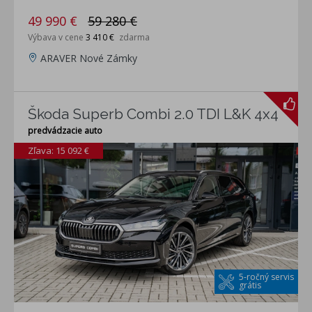
49 990 €
59 280 €
Výbava v cene
3 410 €
zdarma
ARAVER Nové Zámky
Škoda Superb Combi 2.0 TDI L&K 4x4
predvádzacie auto
Zľava: 15 092 €
5-ročný servis
grátis