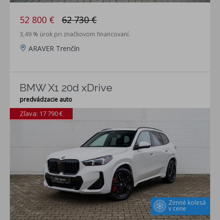
52 800 €
62 730 €
3,49 % úrok pri značkovom financovaní.
ARAVER Trenčín
BMW X1 20d xDrive
predvádzacie auto
Zľava: 17 790 €
Zimné kolesá
v cene