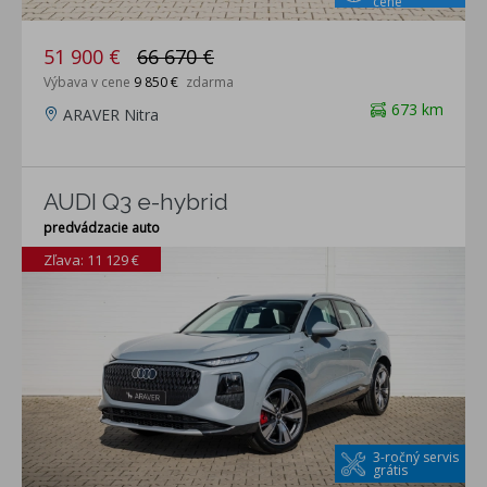
cene
51 900 €
66 670 €
Výbava v cene
9 850 €
zdarma
673 km
ARAVER Nitra
AUDI Q3 e-hybrid
predvádzacie auto
Zľava: 11 129 €
3-ročný servis
grátis