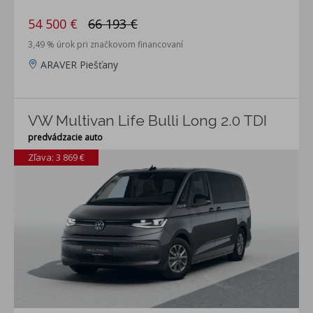
54 500 €
66 193 €
3,49 % úrok pri značkovom financovaní
ARAVER Piešťany
VW Multivan Life Bulli Long 2.0 TDI
predvádzacie auto
Zľava: 3 869 €