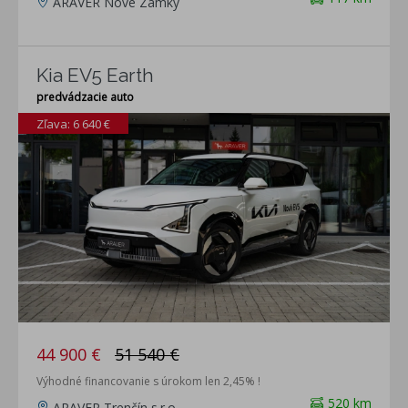
ARAVER Nové Zámky
Kia EV5 Earth
predvádzacie auto
Zľava: 6 640 €
44 900 €
51 540 €
Výhodné financovanie s úrokom len 2,45% !
520 km
ARAVER Trenčín s.r.o.