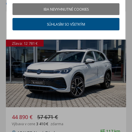
od najvyššej zľavy
od najnižšej ceny
IBA NEVYHNUTNÉ COOKIES
VW Tiguan 1.5 TSI eHybrid R-Line
SÚHLASÍM SO VŠETKÝM
Limited
predvádzacie auto
Zľava: 12 781 €
44 890 €
57 671 €
Výbava v cene
3 410 €
zdarma
117 km