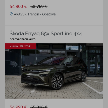
54 900 €
58 769 €
ARAVER Trenčín - Opatová
Škoda Enyaq 85x Sportline 4x4
predvádzacie auto
Zľava: 10 026 €
54 990 €
65 016 €