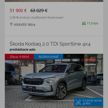
51 900 €
63 029 €
2,99 % úrok pri značkovom financovaní
113 km
ARAVER Nitra
Škoda Kodiaq 2.0 TDI Sportline 4x4
predvádzacie auto
Zľava: 9 930 €
REZERVOVANÉ
5-ročný servis
grátis