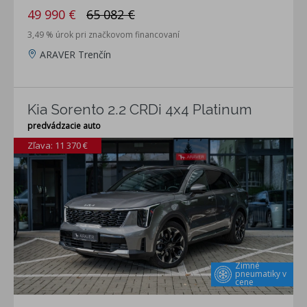
49 990 €
65 082 €
3,49 % úrok pri značkovom financovaní
ARAVER Trenčín
Kia Sorento 2.2 CRDi 4x4 Platinum
predvádzacie auto
Zľava: 11 370 €
Zimné
pneumatiky v
cene