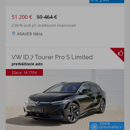
51 200 €
59 464 €
2,99 % úrok pri značkovom financovaní
ARAVER Nitra
VW ID.7 Tourer Pro S Limited
predvádzacie auto
Zľava: 14 770 €
Zimné
pneumatiky v