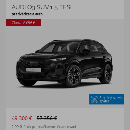
AUDI Q3 SUV 1.5 TFSI
predvádzacie auto
Zľava: 8 056 €
3-ročný servis
grátis
49 300 €
57 356 €
2,99 % úrok pri značkovom financovaní