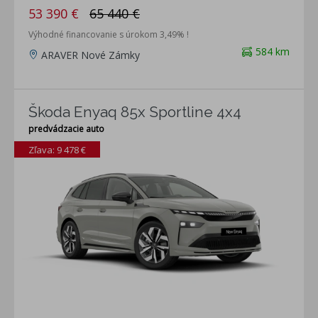
53 390 €
65 440 €
Výhodné financovanie s úrokom 3,49% !
584 km
ARAVER Nové Zámky
Škoda Enyaq 85x Sportline 4x4
predvádzacie auto
Zľava: 9 478 €