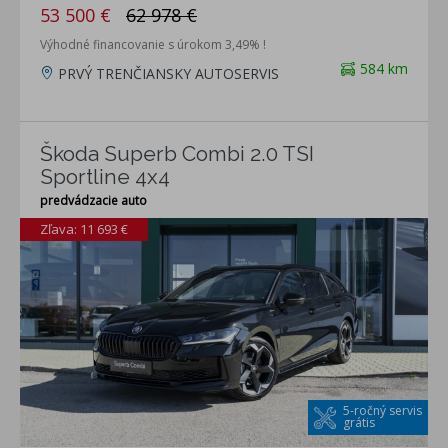
53 500 €
62 978 €
Výhodné financovanie s úrokom 3,49% !
584 km
PRVÝ TRENČIANSKY AUTOSERVIS
Škoda Superb Combi 2.0 TSI
Sportline 4x4
predvádzacie auto
Zľava: 11 693 €
5-ročný servis
grátis