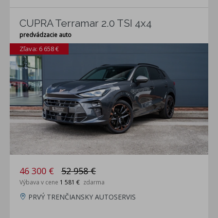
CUPRA Terramar 2.0 TSI 4x4
predvádzacie auto
Zľava: 6 658 €
46 300 €
52 958 €
Výbava v cene
1 581 €
zdarma
PRVÝ TRENČIANSKY AUTOSERVIS