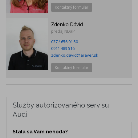
Kontaktný formulár
Zdenko Dávid
predaj NDaP
037 / 656 01 50
0911 483 516
zdenko.david@araver.sk
Kontaktný formulár
Služby autorizovaného servisu
Audi
Stala sa Vám nehoda?