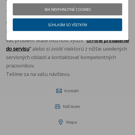
IBA NEVYHNUTNÉ COOKIES
97
%
364
hodnotenia
4.8
Vítame vás v
značkovom servise vozidiel Audi
!
SÚHLASÍM SO VŠETKÝM
Naši certifikovaní zamestnanci sú pripravení vyriešiť
váš problém. Máte možnosť využiť
"
on-line prihlásenie
do servisu
"
alebo si zvoliť niektorú z nižšie uvedených
servisných oblastí a kontaktovať kompetentných
pracovníkov.
Tešíme sa na vašu návštevu.
Kontakt
Náš team
Mapa