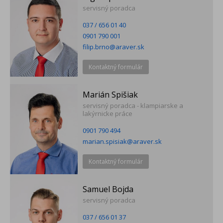
servisný poradca
037 / 656 01 40
0901 790 001
filip.brno@araver.sk
Kontaktný formulár
Marián Spišiak
servisný poradca - klampiarske a
lakýrnicke práce
0901 790 494
marian.spisiak@araver.sk
Kontaktný formulár
Samuel Bojda
servisný poradca
037 / 656 01 37