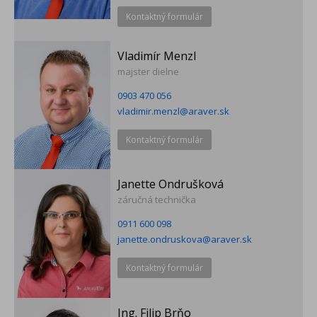
Kontaktný formulár
Vladimír Menzl
majster dielne
0903 470 056
vladimir.menzl@araver.sk
Kontaktný formulár
Janette Ondrušková
záručná technička
0911 600 098
janette.ondruskova@araver.sk
Kontaktný formulár
Ing. Filip Brňo