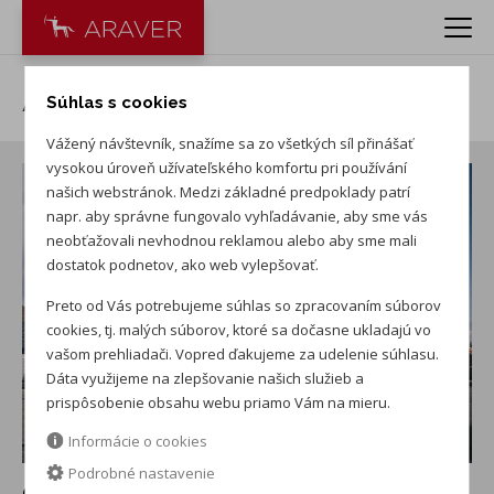
ARAVER Nitra - Audi
Súhlas s cookies
Vážený návštevník, snažíme sa zo všetkých síl přinášať
vysokou úroveň užívateľského komfortu pri používání
našich webstránok. Medzi základné predpoklady patrí
napr. aby správne fungovalo vyhľadávanie, aby sme vás
neobťažovali nevhodnou reklamou alebo aby sme mali
dostatok podnetov, ako web vylepšovať.
Preto od Vás potrebujeme súhlas so zpracovaním súborov
cookies, tj. malých súborov, ktoré sa dočasne ukladajú vo
vašom prehliadači. Vopred ďakujeme za udelenie súhlasu.
Dáta využijeme na zlepšovanie našich služieb a
prispôsobenie obsahu webu priamo Vám na mieru.
Informácie o cookies
Podrobné nastavenie
O servise a predajni Audi