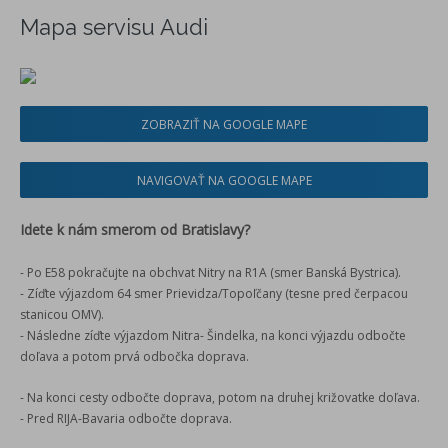
Mapa servisu Audi
ZOBRAZIŤ NA GOOGLE MAPE
NAVIGOVAŤ NA GOOGLE MAPE
Idete k nám smerom od Bratislavy?
- Po E58 pokračujte na obchvat Nitry na R1A (smer Banská Bystrica).
- Zíďte výjazdom 64 smer Prievidza/Topoľčany (tesne pred čerpacou
stanicou OMV).
- Následne zíďte výjazdom Nitra- Šindelka, na konci výjazdu odbočte
doľava a potom prvá odbočka doprava.
- Na konci cesty odbočte doprava, potom na druhej križovatke doľava.
- Pred RIJA-Bavaria odbočte doprava.