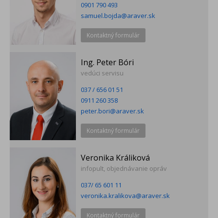
0901 790 493
samuel.bojda@araver.sk
Kontaktný formulár
Ing. Peter Bóri
vedúci servisu
037 / 656 01 51
0911 260 358
peter.bori@araver.sk
Kontaktný formulár
Veronika Králiková
infopult, objednávanie opráv
037/ 65 601 11
veronika.kralikova@araver.sk
Kontaktný formulár