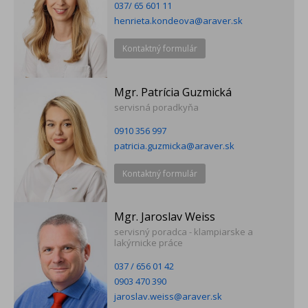
037/ 65 601 11
henrieta.kondeova@araver.sk
Kontaktný formulár
Mgr. Patrícia Guzmická
servisná poradkyňa
0910 356 997
patricia.guzmicka@araver.sk
Kontaktný formulár
Mgr. Jaroslav Weiss
servisný poradca - klampiarske a
lakýrnicke práce
037 / 656 01 42
0903 470 390
jaroslav.weiss@araver.sk