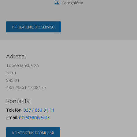
Fotogaléria
PRIHLÁSENIE DO SERVISU
Adresa:
Topoľčianska 2A
Nitra
949 01
48.329861 18.08175
Kontakty:
Telefón:
037 / 656 01 11
Email:
nitra@araver.sk
KONTAKTNÝ FORMULÁR