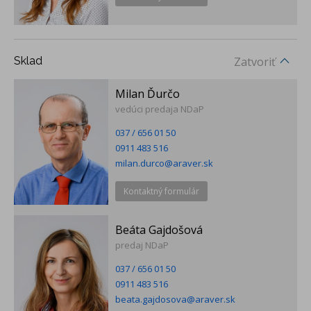
Sklad
Zatvoriť
Milan Ďurčo
vedúci predaja NDaP
037 / 656 01 50
0911 483 516
milan.durco@araver.sk
Kontaktný formulár
Beáta Gajdošová
predaj NDaP
037 / 656 01 50
0911 483 516
beata.gajdosova@araver.sk