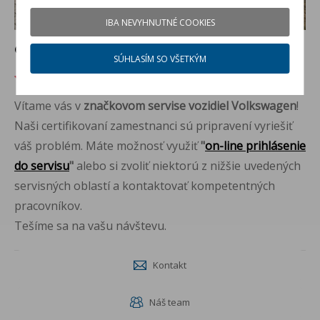
IBA NEVYHNUTNÉ COOKIES
O autoservise a predajni Volkswagen
SÚHLASÍM SO VŠETKÝM
98
%
165
hodnotenia
4.9
Vítame vás v
značkovom servise vozidiel Volkswagen
!
Naši certifikovaní zamestnanci sú pripravení vyriešiť
váš problém. Máte možnosť využiť
"
on-line prihlásenie
do servisu
"
alebo si zvoliť niektorú z nižšie uvedených
servisných oblastí a kontaktovať kompetentných
pracovníkov.
Tešíme sa na vašu návštevu.
Kontakt
Náš team