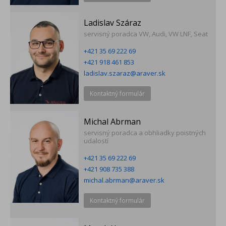
Ladislav Száraz
servisný poradca VW, Audi, VW LNF, Seat
+421 35 69 222 69
+421 918 461 853
ladislav.szaraz@araver.sk
Kontaktný formulár
Michal Abrman
servisný poradca a obhliadky poistných
udalostí
+421 35 69 222 69
+421 908 735 388
michal.abrman@araver.sk
Kontaktný formulár