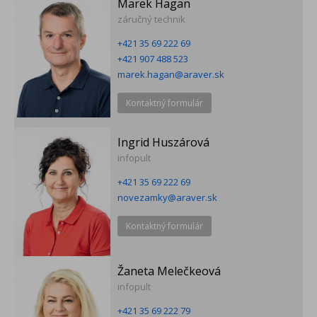
Marek Hagan
záručný technik
+421 35 69 222 69
+421 907 488 523
marek.hagan@araver.sk
Kontaktný formulár
Ingrid Huszárová
infopult
+421 35 69 222 69
novezamky@araver.sk
Kontaktný formulár
Žaneta Melečkeová
infopult
+421 35 69 222 79