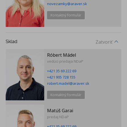
novezamky@araver.sk
Kontaktný formulár
Sklad
Zatvoriť
Róbert Mádel
vedúci predaja NDaP
+421 35 69 222 69
+421 905 728 155
robert.madel@araver.sk
Kontaktný formulár
Matúš Garai
predaj NDaP
+421 35 69 222 69