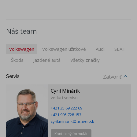
Náš team
Volkswagen
Volkswagen úžitkové
Audi
SEAT
Škoda
Jazdené autá
Všetky značky
Servis
Zatvoriť
Cyril Minárik
vedúci servisu
+421 35 69 222 69
+421 905 728 153
cyril.minarik@araver.sk
Kontaktný formulár