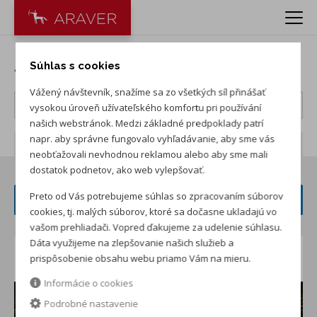
Akcie na KIA vozidlá
Súhlas s cookies
Vážený návštevník, snažíme sa zo všetkých síl přinášať
vysokou úroveň užívateľského komfortu pri používání
našich webstránok. Medzi základné predpoklady patrí
napr. aby správne fungovalo vyhľadávanie, aby sme vás
Počet záznamov:
12
neobťažovali nevhodnou reklamou alebo aby sme mali
dostatok podnetov, ako web vylepšovať.
Preto od Vás potrebujeme súhlas so zpracovaním súborov
FILTER ČLÁNKOV
cookies, tj. malých súborov, ktoré sa dočasne ukladajú vo
vašom prehliadači. Vopred ďakujeme za udelenie súhlasu.
Dáta využijeme na zlepšovanie našich služieb a
Akcia KIA rodina CEED
prispôsobenie obsahu webu priamo Vám na mieru.
Informácie o cookies
Podrobné nastavenie