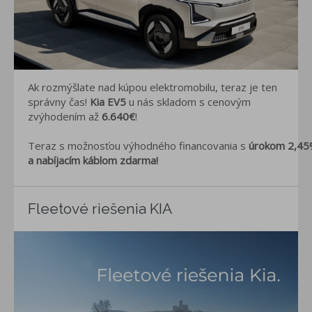
Ak rozmýšlate nad kúpou elektromobilu, teraz je ten
správny čas!
Kia EV5
u nás skladom s cenovým
zvýhodením až
6.640€
!
Teraz s možnosťou výhodného financovania s
úrokom 2,4
a nabíjacím káblom zdarma!
Fleetové riešenia KIA