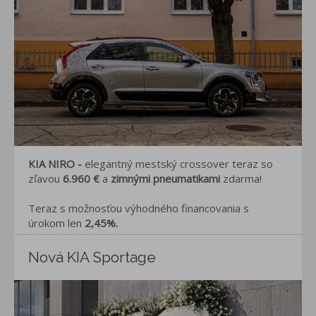
KIA NIRO -
elegantný mestský crossover teraz so
zľavou
6.960 €
a
zimnými pneumatikami
zdarma!
Teraz s možnosťou výhodného financovania s
úrokom len
2,45%.
Nová KIA Sportage