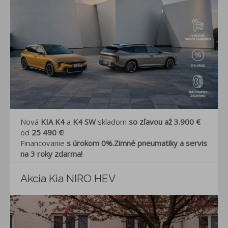
Nová
KIA K4
a
K4 SW
skladom
so zľavou až 3.900 €
od
25 490 €
!
Financovanie
s úrokom 0%.
Zimné pneumatiky a servis
na 3 roky zdarma!
Akcia Kia NIRO HEV