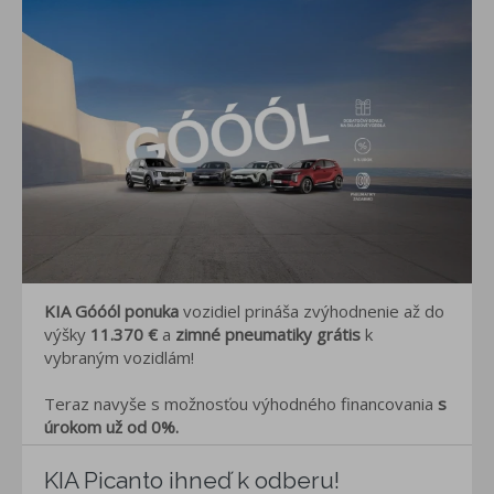
KIA Góóól ponuka
vozidiel prináša zvýhodnenie až do
výšky
11.370
€
a
zimné pneumatiky grátis
k
vybraným vozidlám!
Teraz navyše s možnosťou výhodného financovania
s
úrokom už od 0%.
KIA Picanto ihneď k odberu!