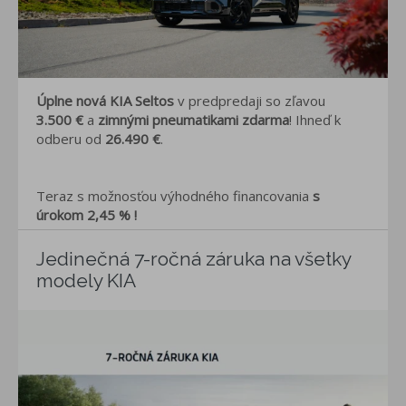
Úplne nová KIA Seltos
v predpredaji so zľavou
3.500 €
a
zimnými pneumatikami zdarma
! Ihneď k
odberu od
26.490
€
.
Teraz s možnosťou výhodného financovania
s
úrokom 2,45 % !
Jedinečná 7-ročná záruka na všetky
modely KIA