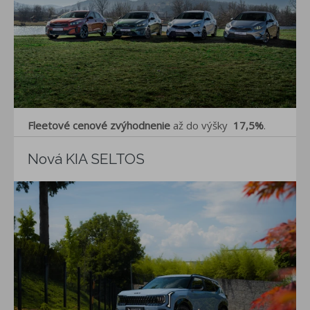
Fleetové cenové zvýhodnenie
až do výšky
17,5%
.
Nová KIA SELTOS