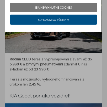
IBA NEVYHNUTNÉ COOKIES
SÚHLASÍM SO VŠETKÝM
Rodina CEED
teraz s výpredajovými zľavami až do
5.980 €
a
zimnými pneumatikami
zdarma! U nás
skladom už od
23 990 €
!
Teraz s možnosťou výhodného financovania s
úrokom len
2,45
%
.
KIA Góóól ponuka vozidiel!