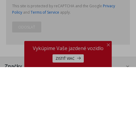
This site is protected by reCAPTCHA and the Google
Privacy
Policy
and
Terms of Service
apply.
ODOSLAŤ
Vykúpime Vaše jazdené vozidlo
ZISTIŤ VIAC
Značky
Kontakty
ARAVER
Partneri