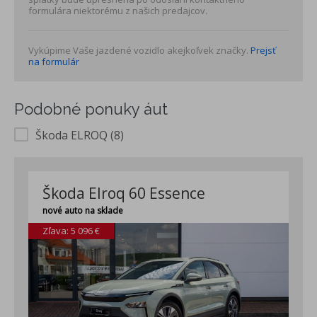
formulára niektorému z našich predajcov.
Vykúpime Vaše jazdené vozidlo akejkoľvek značky.
Prejsť
na formulár
Podobné ponuky áut
Škoda ELROQ (8)
Škoda Elroq 60 Essence
nové auto na sklade
Zľava: 5 096 €