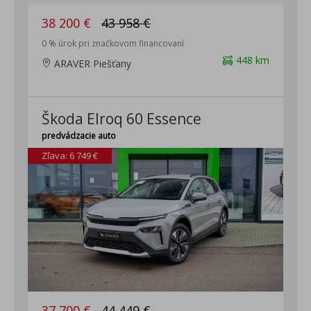
38 200 €
43 958 €
0 % úrok pri značkovom financovaní
448 km
ARAVER Piešťany
Škoda Elroq 60 Essence
predvádzacie auto
Zľava: 6 749 €
37 700 €
44 449 €