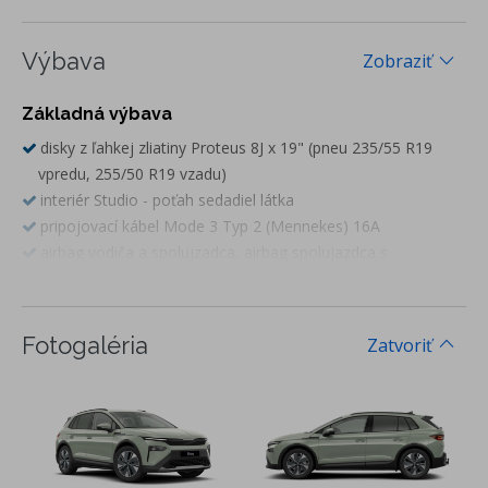
Výbava
Zobraziť
Základná výbava
disky z ľahkej zliatiny Proteus 8J x 19" (pneu 235/55 R19
vpredu, 255/50 R19 vzadu)
interiér Studio - poťah sedadiel látka
pripojovací kábel Mode 3 Typ 2 (Mennekes) 16A
airbag vodiča a spolujzadca, airbag spolujazdca s
deaktiváciou
hlavové a bočné airbagy vpredu, centrálny airbag vpredu
Inteligent Speed Assist (ISA)
Fotogaléria
Zatvoriť
Side Assist - asistent zmeny jazdného pruhu (vrátane Rear
Traffic Alert- asistent vyparkovania a Exit Warning -
varovanie pri vystupovaní z vozidla)
LANE ASSIST- asistent kontroly jazdy v jazdnom pruhu
LED zadné svetlá
elektricky sklopné, nastaviteľné a vyhrievané vonkajšie