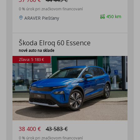
0 % úrok pri značkovom financovaní
450 km
ARAVER Piešťany
Škoda Elroq 60 Essence
nové auto na sklade
Zľava: 5 183 €
38 400 €
43 583 €
0 % úrok pri značkovom financovaní