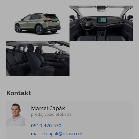
spätné zrkadlá s automatickým stmievaním na strane vodiča
prípava pre V2L/V2H
vnútorne spätné zrkadlo s automatickým stmavovaním
svetelný a ďažďový senzor
virtuálny kokpit - 5,3" digitálny prístrojový panel
8 reproduktorov, Bluetooth, eCall, alarm
bezdrôtový Smartlink, 2 x USB-C vpredu
proaktívny servis + Škoda vzdialené iV na 10 rokov
sada na opravu pneumatík
Strešné nosiče - čierne
Predĺžená záruka na 5 rokov/100 000 km (platí tá z
podmienok, ktorá nastane skôr, prvé 2 roky bez
Kontakt
obmedzenia počtu kilometrov)
Záruka na batériu na 8 rokov/160 000 km
Marcel Capák
ŠKODA - doživotná garancia Mobility Premium poskytuje
predaj vozidiel Škoda
pomoc servisným vzidlom na mieste poruchy (porucha na
0910 470 570
vozidle, chýbajúce PHM, defekt pneumatiky, zabuchnuté /
marcel.capak@ptasro.sk
stratené kľúče, vybitá batéria, zámena paliva), odtiahnutie