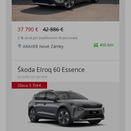
37 790 €
42 886 €
0 % úrok pri značkovom financovaní
450 km
ARAVER Nové Zámky
Škoda Elroq 60 Essence
vozidlo vo výrobe
Zľava: 5 758 €