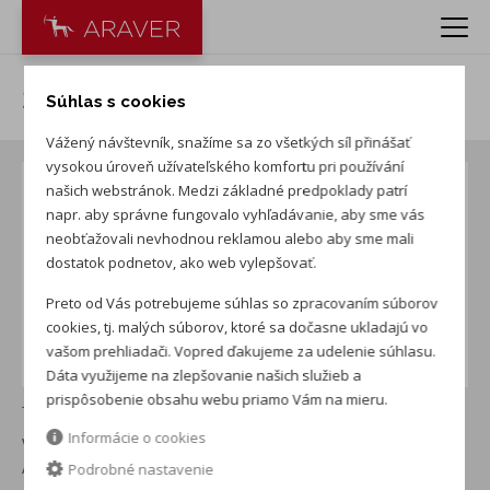
Škoda Elroq 60 Essence
Súhlas s cookies
Vážený návštevník, snažíme sa zo všetkých síl přinášať
vysokou úroveň užívateľského komfortu pri používání
našich webstránok. Medzi základné predpoklady patrí
napr. aby správne fungovalo vyhľadávanie, aby sme vás
neobťažovali nevhodnou reklamou alebo aby sme mali
dostatok podnetov, ako web vylepšovať.
Preto od Vás potrebujeme súhlas so zpracovaním súborov
cookies, tj. malých súborov, ktoré sa dočasne ukladajú vo
vašom prehliadači. Vopred ďakujeme za udelenie súhlasu.
Dáta využijeme na zlepšovanie našich služieb a
prispôsobenie obsahu webu priamo Vám na mieru.
+ ďalších 4
Informácie o cookies
VOZIDLO VO VÝROBE
pre PRVÝ TRENČIANSKY
AUTOSERVIS
Podrobné nastavenie