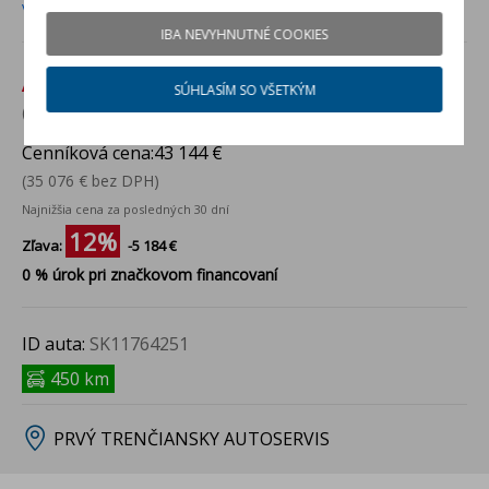
Viac info
IBA NEVYHNUTNÉ COOKIES
Akciová cena:
37 960 €
SÚHLASÍM SO VŠETKÝM
(30 862 € bez DPH)
Cenníková cena:
43 144 €
(35 076 € bez DPH)
Najnižšia cena za posledných 30 dní
12%
Zľava:
-5 184 €
0 % úrok pri značkovom financovaní
ID auta:
SK11764251
450 km
PRVÝ TRENČIANSKY AUTOSERVIS