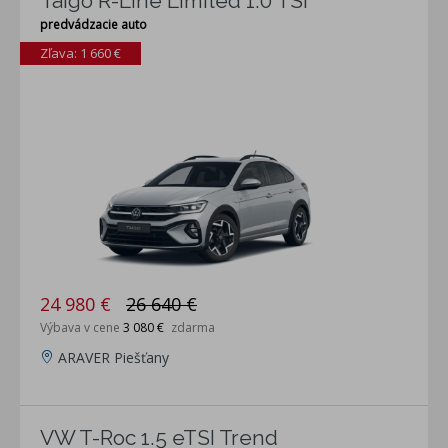
Taigo R-Line Limited 1.0 TSI
predvádzacie auto
Zľava: 1 660 €
24 980 €
26 640 €
Výbava v cene
3 080 €
zdarma
ARAVER Piešťany
VW T-Roc 1.5 eTSI Trend