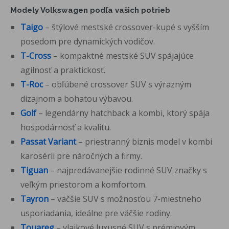
Modely Volkswagen podľa vašich potrieb
Taigo
– štýlové mestské crossover-kupé s vyšším
posedom pre dynamických vodičov.
T-Cross
– kompaktné mestské SUV spájajúce
agilnosť a praktickosť.
T-Roc
– obľúbené crossover SUV s výrazným
dizajnom a bohatou výbavou.
Golf
– legendárny hatchback a kombi, ktorý spája
hospodárnosť a kvalitu.
Passat
Variant
– priestranný biznis model v kombi
karosérii pre náročných a firmy.
Tiguan
– najpredávanejšie rodinné SUV značky s
veľkým priestorom a komfortom.
Tayron
– väčšie SUV s možnosťou 7-miestneho
usporiadania, ideálne pre väčšie rodiny.
Touareg
– vlajkové luxusné SUV s prémiovým