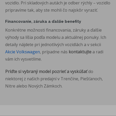
vozidlo. Pri skladových autách je
odber rýchly – vozidlo
pripravíme tak,
aby ste mohli čo najskôr vyraziť.
Financovanie, záruka a ďalšie
benefity
Konkrétne možnosti
financovania, záruky a ďalšie
výhody sa
líšia podľa modelu a
aktuálnej ponuky. Ich
detaily nájdete
pri jednotlivých
vozidlách a v sekcii
Akcie Volkswagen
, prípadne nás
kontaktujte
a radi
vám ich
vysvetlíme.
Príďte si vybraný model pozrieť a vyskúšať
do
niektorej z našich
predajní v Trenčíne, Piešťanoch,
Nitre
alebo Nových Zámkoch.