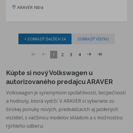
ARAVER Nitra
+ ZOBRAZIŤ ĎALŠÍCH 24
ZOBRAZIŤ VŠETKO
1
2
3
4
Kúpte si nový Volkswagen u
autorizovaného predajcu ARAVER
Volkswagen je synonymom spoľahlivosti, bezpečnosti
a hodnoty, ktorá vydrží. V ARAVER si vyberiete zo
širokej ponuky nových, predvádzacích aj jazdených
vozidiel, s väčšinou modelov skladom a s možnosťou
rýchleho odberu.