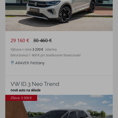
29 160 €
30 460 €
Výbava v cene
3 230 €
zdarma
Extra bonus 1 400 € pri značkovom financovaní
ARAVER Piešťany
VW ID.3 Neo Trend
nové auto na sklade
Zľava: 3 000 €