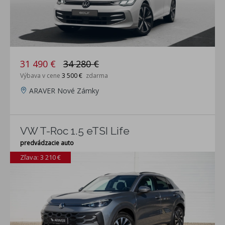
31 490 €
34 280 €
Výbava v cene
3 500 €
zdarma
ARAVER Nové Zámky
VW T-Roc 1.5 eTSI Life
predvádzacie auto
Zľava: 3 210 €