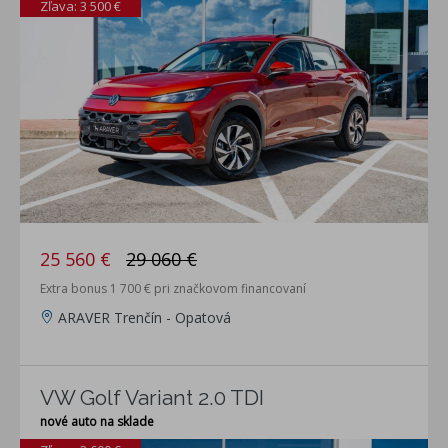
Zľava: 3 500 €
25 560 €
29 060 €
Extra bonus 1 700 € pri značkovom financovaní
ARAVER Trenčín - Opatová
VW Golf Variant 2.0 TDI
nové auto na sklade