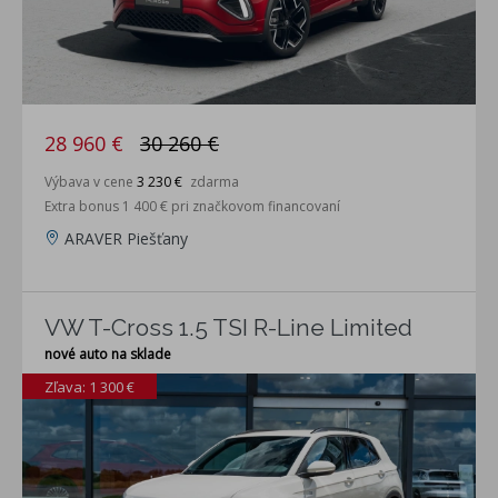
28 960 €
30 260 €
Výbava v cene
3 230 €
zdarma
Extra bonus 1 400 € pri značkovom financovaní
ARAVER Piešťany
VW T-Cross 1.5 TSI R-Line Limited
nové auto na sklade
Zľava: 1 300 €