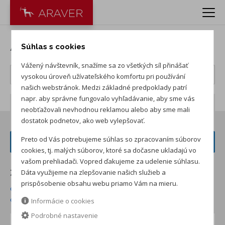
Autá Volkswagen
Súhlas s cookies
Vážený návštevník, snažíme sa zo všetkých síl přinášať
vysokou úroveň užívateľského komfortu pri používání
našich webstránok. Medzi základné predpoklady patrí
napr. aby správne fungovalo vyhľadávanie, aby sme vás
Počet záznamov:
181
neobťažovali nevhodnou reklamou alebo aby sme mali
dostatok podnetov, ako web vylepšovať.
Preto od Vás potrebujeme súhlas so zpracovaním súborov
FILTER VOZIDIEL
cookies, tj. malých súborov, ktoré sa dočasne ukladajú vo
vašom prehliadači. Vopred ďakujeme za udelenie súhlasu.
Dáta využijeme na zlepšovanie našich služieb a
Zoradiť podľa:
prispôsobenie obsahu webu priamo Vám na mieru.
od najnižšej ceny skladom
od najvyššej ceny skladom
od najvyššej zľavy
od najnižšej ceny
Informácie o cookies
Podrobné nastavenie