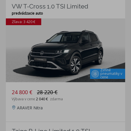
VW T-Cross 1.0 TSI Limited
predvádzacie auto
Zľava: 3 420 €
Zimné
pneumatiky v
cene
24 800 €
28 220 €
Výbava v cene
2 040 €
zdarma
ARAVER Nitra