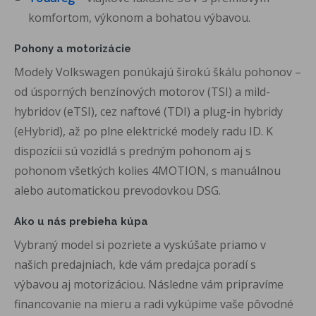
komfortom, výkonom a bohatou výbavou.
Pohony a motorizácie
Modely Volkswagen ponúkajú širokú škálu pohonov –
od úsporných benzínových motorov (TSI) a mild-
hybridov (eTSI), cez naftové (TDI) a plug-in hybridy
(eHybrid), až po plne elektrické modely radu ID. K
dispozícii sú vozidlá s predným pohonom aj s
pohonom všetkých kolies 4MOTION, s manuálnou
alebo automatickou prevodovkou DSG.
Ako u nás prebieha kúpa
Vybraný model si pozriete a vyskúšate priamo v
našich predajniach, kde vám predajca poradí s
výbavou aj motorizáciou. Následne vám pripravíme
financovanie na mieru a radi vykúpime vaše pôvodné