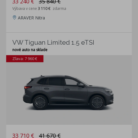
33 240 €
35 840 €
Výbava v cene
3 110 €
zdarma
ARAVER Nitra
VW Tiguan Limited 1.5 eTSI
nové auto na sklade
Zľava: 7 960 €
33 710 €
41 670 €