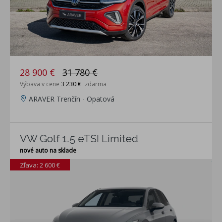
28 900 €
31 780 €
Výbava v cene
3 230 €
zdarma
ARAVER Trenčín - Opatová
VW Golf 1.5 eTSI Limited
nové auto na sklade
Zľava: 2 600 €