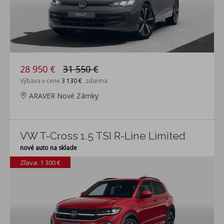
28 950 €
31 550 €
Výbava v cene
3 130 €
zdarma
ARAVER Nové Zámky
VW T-Cross 1.5 TSI R-Line Limited
nové auto na sklade
Zľava: 1 300 €