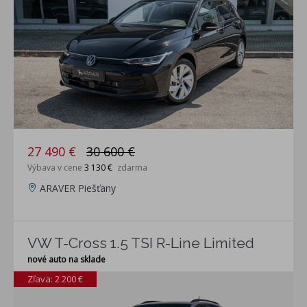
27 490 €
30 600 €
Výbava v cene
3 130 €
zdarma
ARAVER Piešťany
VW T-Cross 1.5 TSI R-Line Limited
nové auto na sklade
Zľava: 2 200 €