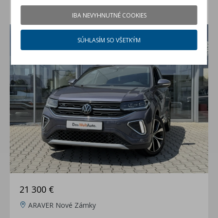
VW T-Cross 1.0 TSI R-Line Limited
IBA NEVYHNUTNÉ COOKIES
jazdené auto (rok 2025, 19700 km)
SÚHLASÍM SO VŠETKÝM
21 300 €
ARAVER Nové Zámky