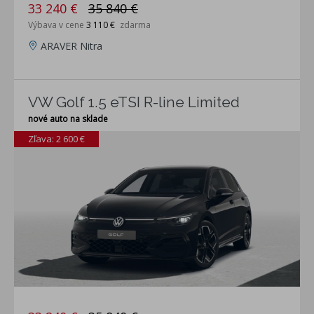
33 240 €
35 840 €
Výbava v cene
3 110 €
zdarma
ARAVER Nitra
VW Golf 1.5 eTSI R-line Limited
nové auto na sklade
Zľava: 2 600 €