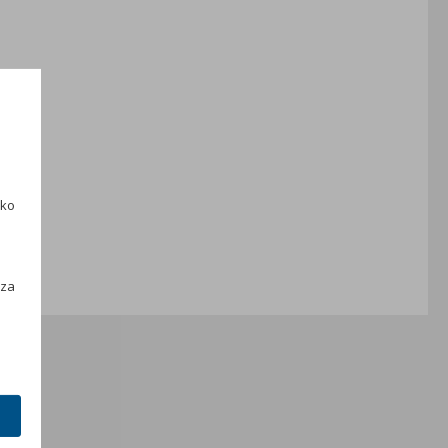
ako
h
 za