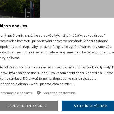
hlas s cookies
ený návštevník, snažíme sa zo všetkých síl přinášať vysokou úroveň
vateľského komfortu pri používání našich webstránok. Medzi základné
dpoklady patrí napr. aby správne fungovalo vyhľadávanie, aby sme vás
01 Trenčín
bťažovali nevhodnou reklamou alebo aby sme mali dostatok podnetov, 
 32 / 743 02 78 (servis)
 vylepšovať.
ver.sk
to od Vás potrebujeme súhlas so zpracovaním súborov cookies, tj. malýc
orov, ktoré sa dočasne ukladajú vo vašom prehliadači. Vopred ďakujeme
lenie súhlasu. Dáta využijeme na zlepšovanie našich služieb a
spôsobenie obsahu webu priamo Vám na mieru.
Informácie o cookies
Podrobné nastavenie
IBA NEVYHNUTNÉ COOKIES
SÚHLASÍM SO VŠETKÝM