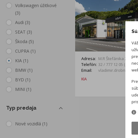
Volkswagen úžitkové
(3)
Audi
(3)
Sú
SEAT
(3)
Škoda
(5)
Váž
uží
CUPRA
(1)
pre
Adresa:
M.R Štefánika 26 911 
KIA
(1)
neo
Telefón:
32 / 777 12 05 (predaj)
web
BMW
(1)
Email:
vladimir.drobny@ara
KIA
BYD
(1)
Pre
súb
MINI
(1)
ude
pri
Typ predaja
Nové vozidlá
(1)