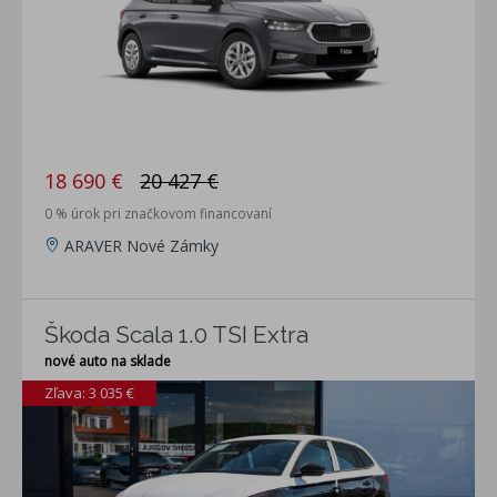
18 690 €
20 427 €
0 % úrok pri značkovom financovaní
ARAVER Nové Zámky
Škoda Scala 1.0 TSI Extra
nové auto na sklade
Zľava: 3 035 €