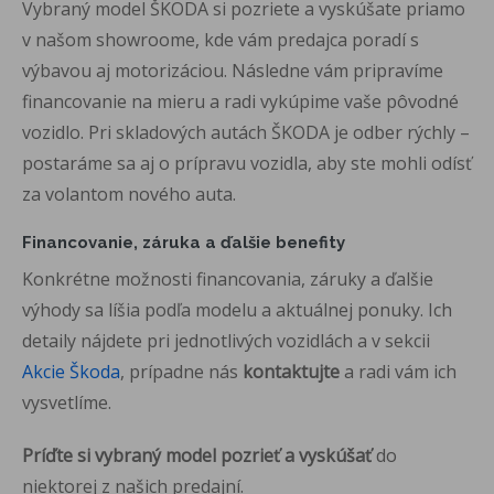
Vybraný model ŠKODA si pozriete a vyskúšate priamo
v našom showroome, kde vám predajca poradí s
výbavou aj motorizáciou. Následne vám pripravíme
financovanie na mieru a radi vykúpime vaše pôvodné
vozidlo. Pri skladových autách ŠKODA je odber rýchly –
postaráme sa aj o prípravu vozidla, aby ste mohli odísť
za volantom nového auta.
Financovanie, záruka a ďalšie benefity
Konkrétne možnosti financovania, záruky a ďalšie
výhody sa líšia podľa modelu a aktuálnej ponuky. Ich
detaily nájdete pri jednotlivých vozidlách a v sekcii
Akcie Škoda
, prípadne nás
kontaktujte
a radi vám ich
vysvetlíme.
Príďte si vybraný model pozrieť a vyskúšať
do
niektorej z našich predajní.