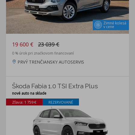
Zimné kolesá
v cene
19 600 €
23 039 €
0 % úrok pri značkovom financovaní
PRVÝ TRENČIANSKY AUTOSERVIS
Škoda Fabia 1.0 TSI Extra Plus
nové auto na sklade
Zľava: 1 759 €
REZERVOVANÉ