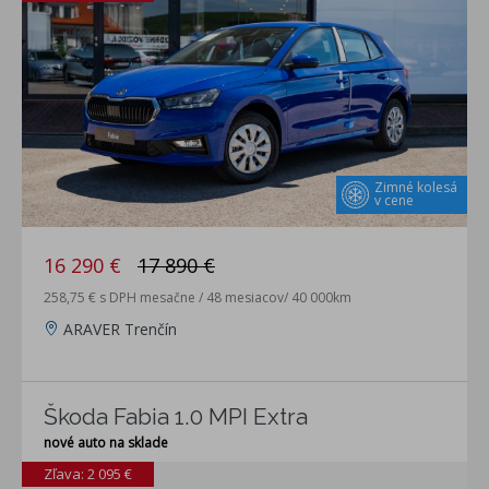
Zimné kolesá
v cene
16 290 €
17 890 €
258,75 € s DPH mesačne / 48 mesiacov/ 40 000km
ARAVER Trenčín
Škoda Fabia 1.0 MPI Extra
nové auto na sklade
Zľava: 2 095 €