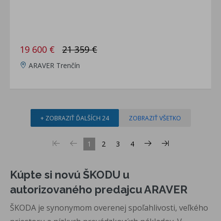
19 600 €
21 359 €
ARAVER Trenčín
+ ZOBRAZIŤ ĎALŠÍCH 24
ZOBRAZIŤ VŠETKO
1
2
3
4
Kúpte si novú ŠKODU u
autorizovaného predajcu ARAVER
ŠKODA je synonymom overenej spoľahlivosti, veľkého