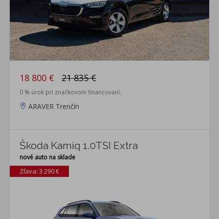
18 800 €
21 835 €
0 % úrok pri značkovom financovaní.
ARAVER Trenčín
Škoda Kamiq 1.0TSI Extra
nové auto na sklade
Zľava: 3 290 €