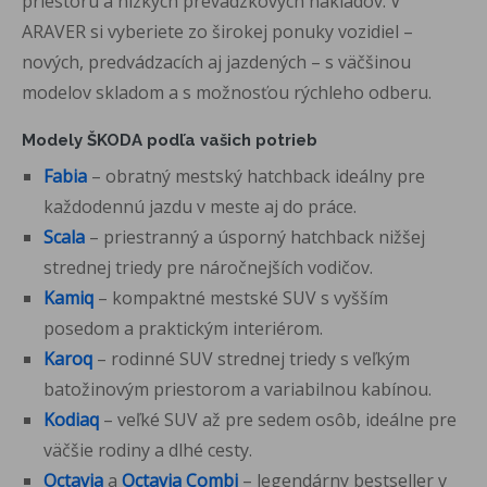
priestoru a nízkych prevádzkových nákladov. V
ARAVER si vyberiete zo širokej ponuky vozidiel –
nových, predvádzacích aj jazdených – s väčšinou
modelov skladom a s možnosťou rýchleho odberu.
Modely ŠKODA podľa vašich potrieb
Fabia
– obratný mestský hatchback ideálny pre
každodennú jazdu v meste aj do práce.
Scala
– priestranný a úsporný hatchback nižšej
strednej triedy pre náročnejších vodičov.
Kamiq
– kompaktné mestské SUV s vyšším
posedom a praktickým interiérom.
Karoq
– rodinné SUV strednej triedy s veľkým
batožinovým priestorom a variabilnou kabínou.
Kodiaq
– veľké SUV až pre sedem osôb, ideálne pre
väčšie rodiny a dlhé cesty.
Octavia
a
Octavia Combi
– legendárny bestseller v