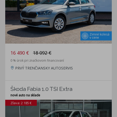
Zimné kolesá
v cene
16 490 €
18 092 €
0 % úrok pri značkovom financovaní
PRVÝ TRENČIANSKY AUTOSERVIS
Škoda Fabia 1.0 TSI Extra
nové auto na sklade
Zľava: 2 185 €