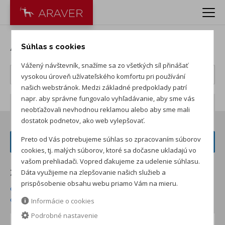
Autá ŠKODA
Súhlas s cookies
Vážený návštevník, snažíme sa zo všetkých síl přinášať
vysokou úroveň užívateľského komfortu pri používání
našich webstránok. Medzi základné predpoklady patrí
napr. aby správne fungovalo vyhľadávanie, aby sme vás
Počet záznamov:
232
neobťažovali nevhodnou reklamou alebo aby sme mali
dostatok podnetov, ako web vylepšovať.
Preto od Vás potrebujeme súhlas so zpracovaním súborov
FILTER VOZIDIEL
cookies, tj. malých súborov, ktoré sa dočasne ukladajú vo
vašom prehliadači. Vopred ďakujeme za udelenie súhlasu.
Dáta využijeme na zlepšovanie našich služieb a
Zoradiť podľa:
prispôsobenie obsahu webu priamo Vám na mieru.
od najnižšej ceny skladom
od najvyššej ceny skladom
od najvyššej zľavy
od najnižšej ceny
Informácie o cookies
Podrobné nastavenie