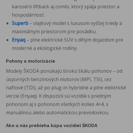
karosérii liftback aj combi, ktorý spája priestor a
hospodárnosť.
Superb
– vlajkový model s luxusom vyššej triedy a
maximálnym priestorom pre posádku.
Enyaq
– plne elektrické SUV s dlhým dojazdom pre
moderné a ekologické rodiny.
Pohony a motorizácie
Modely ŠKODA ponúkajú širokú škálu pohonov – od
úsporných benzínových motorov (MPI, TSI), cez
naftové (TDI), až po plug-in hybridné a plne elektrické
verzie (Enyaq). K dispozícii sú vozidlá s predným
pohonom aj s pohonom všetkých kolies 4×4, s
manuálnou alebo automatickou prevodovkou.
Ako u nás prebieha kúpa vozidiel ŠKODA