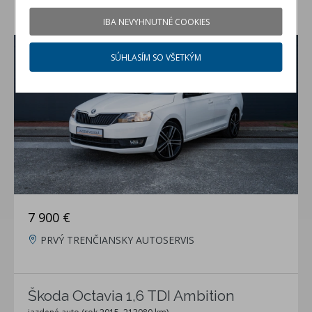
Škoda Rapid 1.2 TSI
IBA NEVYHNUTNÉ COOKIES
jazdené auto (rok 2015, 158147 km)
SÚHLASÍM SO VŠETKÝM
7 900 €
PRVÝ TRENČIANSKY AUTOSERVIS
Škoda Octavia 1,6 TDI Ambition