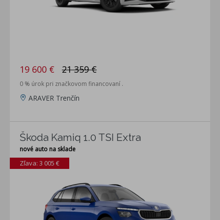
19 600 €
21 359 €
0 % úrok pri značkovom financovaní .
ARAVER Trenčín
Škoda Kamiq 1.0 TSI Extra
nové auto na sklade
Zľava: 3 005 €